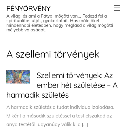
Skip
Men
FÉNYÖRVÉNY
to
A világ, és ami a Fátyol mögött van... Fedezd fel a
spiritualitás útját, gyakorlatait. Használd őket
content
mindennapi életedben, hogy meglásd a világ mögötti
mélyebb valóságot.
A szellemi törvények
Szellemi törvények: Az
ember hét születése – A
harmadik születés
A harmadik születés a tudat individualizálódása.
Miként a második születéssel a test elszakad az
anya testétől, ugyanúgy válik ki a […]