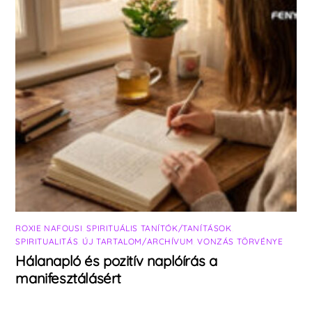
ROXIE NAFOUSI
,
SPIRITUÁLIS TANÍTÓK/TANÍTÁSOK
,
SPIRITUALITÁS
,
ÚJ TARTALOM/ARCHÍVUM
,
VONZÁS TÖRVÉNYE
Hálanapló és pozitív naplóírás a
manifesztálásért