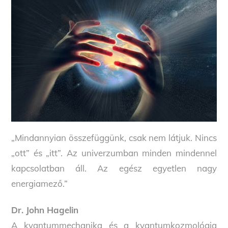
„Mindannyian összefüggünk, csak nem látjuk. Nincs
„ott” és „itt”. Az univerzumban minden mindennel
kapcsolatban áll. Az egész egyetlen nagy
energiamező.”
Dr. John Hagelin
A kvantummechanika és a kvantumkozmológia