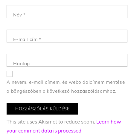
Név
*
E-mail cím
*
Honlap
A nevem, e-mail címem, és weboldalcímem mentése
a böngészőben a következő hozzászólásomhoz.
This site uses Akismet to reduce spam.
Learn how
your comment data is processed.