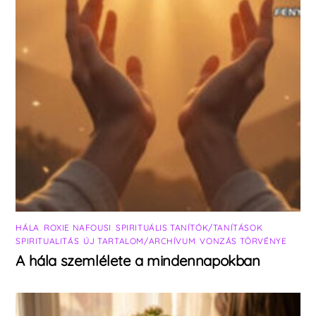
HÁLA
,
ROXIE NAFOUSI
,
SPIRITUÁLIS TANÍTÓK/TANÍTÁSOK
,
SPIRITUALITÁS
,
ÚJ TARTALOM/ARCHÍVUM
,
VONZÁS TÖRVÉNYE
A hála szemlélete a mindennapokban