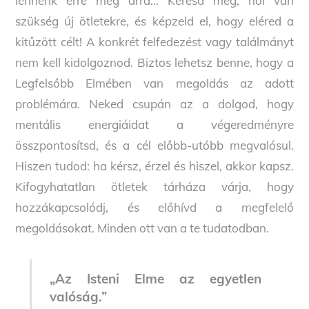
lennénk erre meg arra… Keresd meg, hol van
szükség új ötletekre, és képzeld el, hogy eléred a
kitűzött célt! A konkrét felfedezést vagy találmányt
nem kell kidolgoznod. Biztos lehetsz benne, hogy a
Legfelsőbb Elmében van megoldás az adott
problémára. Neked csupán az a dolgod, hogy
mentális energiáidat a végeredményre
összpontosítsd, és a cél előbb-utóbb megvalósul.
Hiszen tudod: ha kérsz, érzel és hiszel, akkor kapsz.
Kifogyhatatlan ötletek tárháza várja, hogy
hozzákapcsolódj, és előhívd a megfelelő
megoldásokat. Minden ott van a te tudatodban.
„Az Isteni Elme az egyetlen
valóság.”