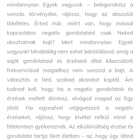
mindannyian Egyek vagyunk – belegondolsz a
vonzás törvényébe, rájössz, hogy az abszolút
tökéletes. Érted már, miért van, hogy mással
kapcsolatos negatív gondolataid csak Neked
okozhatnak bajt? Mert mindannyian Egyek
vagyunk! Mindaddig nem eshet bántódásod, amíg a
saját gondolataid és érzéseid által kibocsátott
frekvenciával magadhoz nem vonzod a bajt. A
választás a tiéd, szabad akaratot kaptál. Ám
tudnod kell, hogy ha a negatív gondolatok és
érzések mellett döntesz, elvágod magad az Egy
Jótól. Ha egyesével végigveszed a negatív
érzéseket, rájössz, hogy kivétel nélkül mind a
félelemben gyökereznek. Az elkülönültség érzése és
gondolata tartja őket életben – az, hogy úgy látod