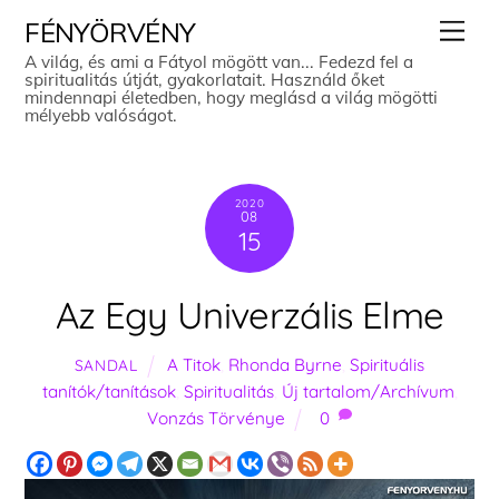
Skip
Men
FÉNYÖRVÉNY
to
A világ, és ami a Fátyol mögött van... Fedezd fel a
spiritualitás útját, gyakorlatait. Használd őket
content
mindennapi életedben, hogy meglásd a világ mögötti
mélyebb valóságot.
2020
08
15
Az Egy Univerzális Elme
A Titok
,
Rhonda Byrne
,
Spirituális
SANDAL
tanítók/tanítások
,
Spiritualitás
,
Új tartalom/Archívum
,
Vonzás Törvénye
0