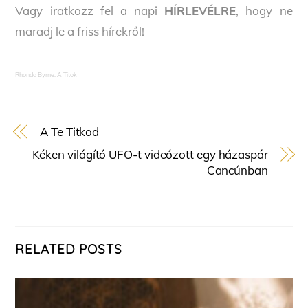
Vagy iratkozz fel a napi
HÍRLEVÉLRE
, hogy ne
maradj le a friss hírekről!
Rhonda Byrne: A Titok
A Te Titkod
Kéken világító UFO-t videózott egy házaspár
Cancúnban
RELATED POSTS