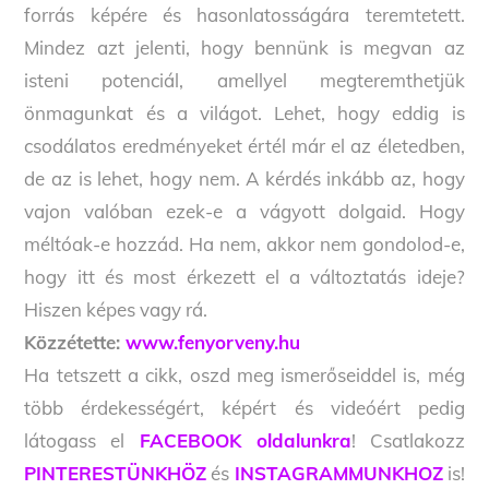
forrás képére és hasonlatosságára teremtetett.
Mindez azt jelenti, hogy bennünk is megvan az
isteni potenciál, amellyel megteremthetjük
önmagunkat és a világot. Lehet, hogy eddig is
csodálatos eredményeket értél már el az életedben,
de az is lehet, hogy nem. A kérdés inkább az, hogy
vajon valóban ezek-e a vágyott dolgaid. Hogy
méltóak-e hozzád. Ha nem, akkor nem gondolod-e,
hogy itt és most érkezett el a változtatás ideje?
Hiszen képes vagy rá.
Közzétette:
www.fenyorveny.hu
Ha tetszett a cikk, oszd meg ismerőseiddel is, még
több érdekességért, képért és videóért pedig
látogass el
FACEBOOK oldalunkra
! Csatlakozz
PINTERESTÜNKHÖZ
és
INSTAGRAMMUNKHOZ
is!