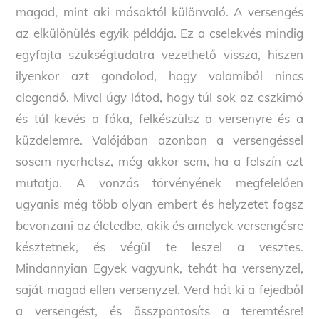
magad, mint aki másoktól különvaló. A versengés
az elkülönülés egyik példája. Ez a cselekvés mindig
egyfajta szükségtudatra vezethető vissza, hiszen
ilyenkor azt gondolod, hogy valamiből nincs
elegendő. Mivel úgy látod, hogy túl sok az eszkimó
és túl kevés a fóka, felkészülsz a versenyre és a
küzdelemre. Valójában azonban a versengéssel
sosem nyerhetsz, még akkor sem, ha a felszín ezt
mutatja. A vonzás törvényének megfelelően
ugyanis még több olyan embert és helyzetet fogsz
bevonzani az életedbe, akik és amelyek versengésre
késztetnek, és végül te leszel a vesztes.
Mindannyian Egyek vagyunk, tehát ha versenyzel,
saját magad ellen versenyzel. Verd hát ki a fejedből
a versengést, és összpontosíts a teremtésre!