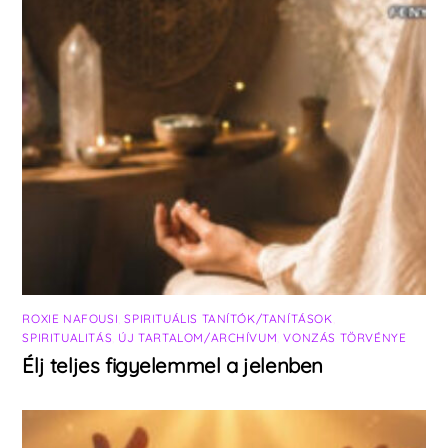
ROXIE NAFOUSI
,
SPIRITUÁLIS TANÍTÓK/TANÍTÁSOK
,
SPIRITUALITÁS
,
ÚJ TARTALOM/ARCHÍVUM
,
VONZÁS TÖRVÉNYE
Élj teljes figyelemmel a jelenben