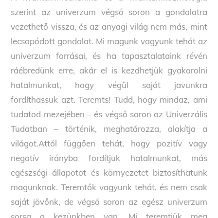
szerint az univerzum végső soron a gondolatra
vezethető vissza, és az anyagi világ nem más, mint
lecsapódott gondolat. Mi magunk vagyunk tehát az
univerzum forrásai, és ha tapasztalataink révén
ráébredünk erre, akár el is kezdhetjük gyakorolni
hatalmunkat, hogy végül saját javunkra
fordíthassuk azt. Teremts! Tudd, hogy mindaz, ami
tudatod mezejében – és végső soron az Univerzális
Tudatban – történik, meghatározza, alakítja a
világot.Attól függően tehát, hogy pozitív vagy
negatív irányba fordítjuk hatalmunkat, más
egészségi állapotot és környezetet biztosíthatunk
magunknak. Teremtők vagyunk tehát, és nem csak
saját jövőnk, de végső soron az egész univerzum
sorsa a kezünkben van. Mi teremtjük meg