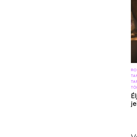
RO
TA
TA
TÖ
Él
j
V