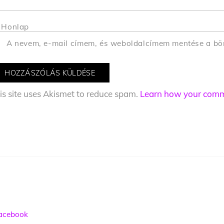
Honlap
A nevem, e-mail címem, és weboldalcímem mentése a b
is site uses Akismet to reduce spam.
Learn how your comme
acebook