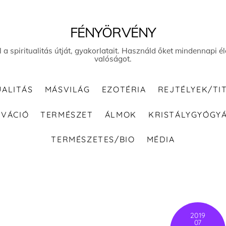
FÉNYÖRVÉNY
el a spiritualitás útját, gyakorlatait. Használd őket mindennapi
valóságot.
UALITÁS
MÁSVILÁG
EZOTÉRIA
REJTÉLYEK/TI
IVÁCIÓ
TERMÉSZET
ÁLMOK
KRISTÁLYGYÓGY
TERMÉSZETES/BIO
MÉDIA
2019
07