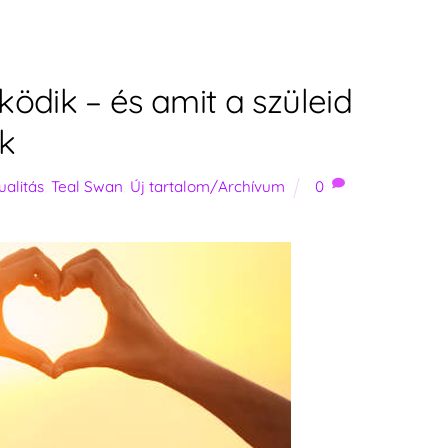
ödik – és amit a szüleid
ak
tualitás
,
Teal Swan
,
Új tartalom/Archívum
0