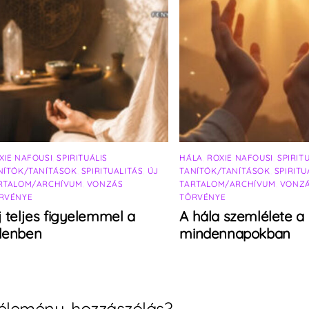
XIE NAFOUSI
,
SPIRITUÁLIS
HÁLA
,
ROXIE NAFOUSI
,
SPIRIT
NÍTÓK/TANÍTÁSOK
,
SPIRITUALITÁS
,
ÚJ
TANÍTÓK/TANÍTÁSOK
,
SPIRITU
RTALOM/ARCHÍVUM
,
VONZÁS
TARTALOM/ARCHÍVUM
,
VONZ
RVÉNYE
TÖRVÉNYE
j teljes figyelemmel a
A hála szemlélete a
elenben
mindennapokban
élemény, hozzászólás?