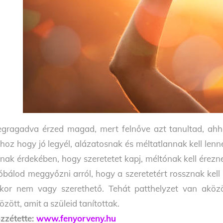
gragadva érzed magad, mert felnőve azt tanultad, ahhoz
hoz hogy jó legyél, alázatosnak és méltatlannak kell lenn
nak érdekében, hogy szeretetet kapj, méltónak kell érezne
óbálod meggyőzni arról, hogy a szeretetért rossznak kell
kor nem vagy szerethető. Tehát patthelyzet van aköz
özött, amit a szüleid tanítottak.
zzétette:
www.fenyorveny.hu