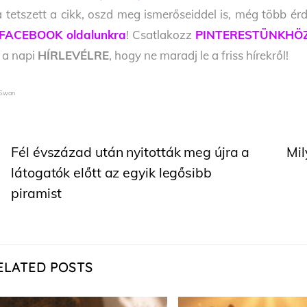
 tetszett a cikk, oszd meg ismerőseiddel is, még több érd
FACEBOOK oldalunkra
! Csatlakozz
PINTERESTÜNKHÖ
l a napi
HÍRLEVÉLRE
, hogy ne maradj le a friss hírekről!
 Swan
Fél évszázad után nyitották meg újra a
Mil
látogatók előtt az egyik legősibb
piramist
ELATED POSTS