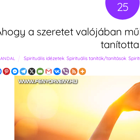
25
hogy a szeretet valójában műk
tanított
Spirituális idézetek
,
Spirituális tanítók/tanítások
,
Spiri
SANDAL