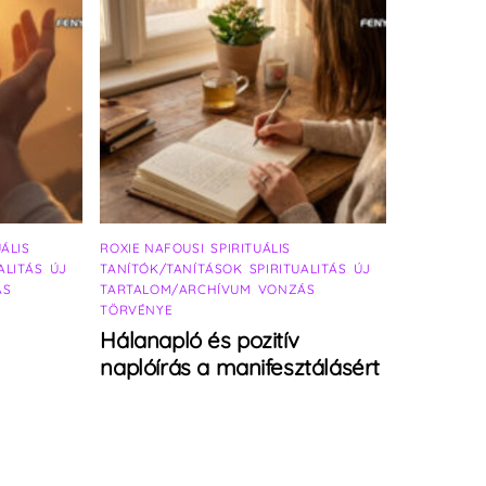
UÁLIS
ROXIE NAFOUSI
,
SPIRITUÁLIS
ALITÁS
,
ÚJ
TANÍTÓK/TANÍTÁSOK
,
SPIRITUALITÁS
,
ÚJ
ÁS
TARTALOM/ARCHÍVUM
,
VONZÁS
TÖRVÉNYE
Hálanapló és pozitív
naplóírás a manifesztálásért