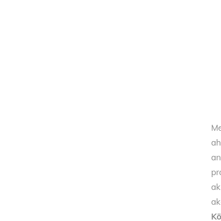
Me
ah
an
pr
ak
ak
Kö