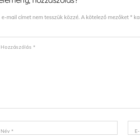
 e-mail címet nem tesszük közzé.
A kötelező mezőket
*
kar
Hozzászólás
*
Név
*
E-