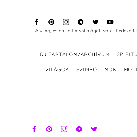
Skip
to
content
A világ, és ami a Fátyol mögött van... Fedezd f
ÚJ TARTALOM/ARCHÍVUM
SPIRIT
VILÁGOK
SZIMBÓLUMOK
MOT