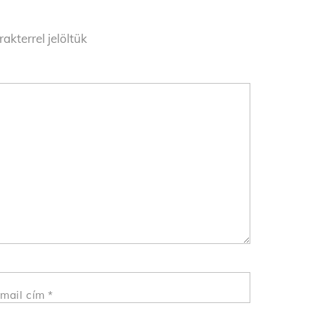
akterrel jelöltük
mail cím
*