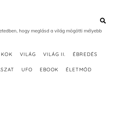
Search
 életedben, hogy meglásd a világ mögötti mélyebb
TKOK
VILÁG
VILÁG II.
ÉBREDÉS
ÁSZAT
UFO
EBOOK
ÉLETMÓD