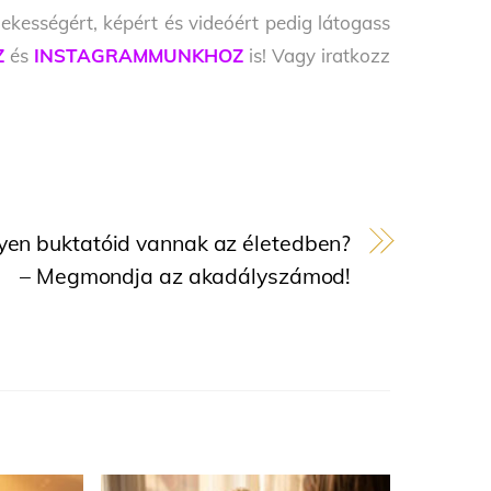
ekességért, képért és videóért pedig látogass
Z
és
INSTAGRAMMUNKHOZ
is! Vagy iratkozz
yen buktatóid vannak az életedben?
– Megmondja az akadályszámod!