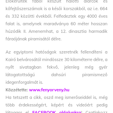
Előkerültek fából készült halotti álarcok és
kőfejtőszerszámok is a késői korszakból, az i.e. 664
és 332 közötti évekből. Felfedeztek egy 4000 éves
falat is, amelynek maradványa 60 méter hosszan
húzódik II. Amenemhat, a 12. dinasztia harmadik
fáraójának piramisától délre.
Az egyiptomi hatóságok szeretnék fellendíteni a
Kairó belvárosától mindössze 30 kilométerre délre, a
nyílt sivatagban fekvő, jelenleg még gyér
látogatottságú dahsúri piramismező
idegenforgalmát is.
Közzétette:
www.fenyorveny.hu
Ha tetszett a cikk, oszd meg ismerőseiddel is, még
több érdekességért, képért és videóért pedig
látogass el
FACEBOOK oldalunkra
! Csatlakozz