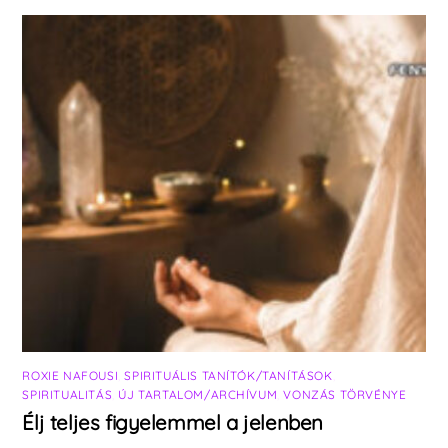
ROXIE NAFOUSI
,
SPIRITUÁLIS TANÍTÓK/TANÍTÁSOK
,
SPIRITUALITÁS
,
ÚJ TARTALOM/ARCHÍVUM
,
VONZÁS TÖRVÉNYE
Élj teljes figyelemmel a jelenben