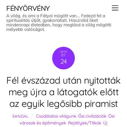
Skip
Men
FÉNYÖRVÉNY
to
A világ, és ami a Fátyol mögött van... Fedezd fel a
spiritualitás útját, gyakorlatait. Használd őket
content
mindennapi életedben, hogy meglásd a világ mögötti
mélyebb valóságot.
2019
07
24
Fél évszázad után nyitották
meg újra a látogatók előtt
az egyik legősibb piramist
Csodálatos világunk
,
Ősi civilizációk
,
Ősi
SANDAL
városok és építmények
,
Rejtélyek/Titkok
,
Új