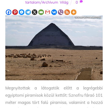
tartalom/Archívum
,
Világ
0
Megnyitottak a látogatók előtt a legrégebbi
egyiptomi piramisok közül kettőt: Sznofru fáraó 101
méter magas tört falú piramisa, valamint a hozzá