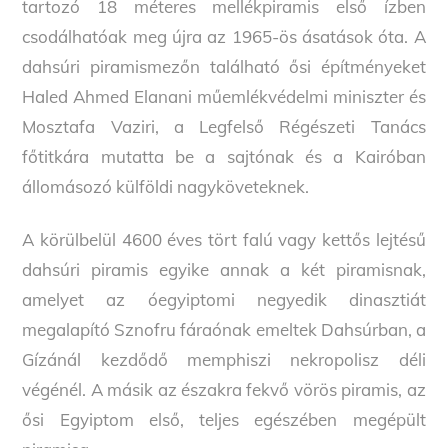
tartozó 18 méteres mellékpiramis első ízben
csodálhatóak meg újra az 1965-ös ásatások óta. A
dahsúri piramismezőn található ősi építményeket
Haled Ahmed Elanani műemlékvédelmi miniszter és
Mosztafa Vaziri, a Legfelső Régészeti Tanács
főtitkára mutatta be a sajtónak és a Kairóban
állomásozó külföldi nagyköveteknek.
A körülbelül 4600 éves tört falú vagy kettős lejtésű
dahsúri piramis egyike annak a két piramisnak,
amelyet az óegyiptomi negyedik dinasztiát
megalapító Sznofru fáraónak emeltek Dahsúrban, a
Gízánál kezdődő memphiszi nekropolisz déli
végénél. A másik az északra fekvő vörös piramis, az
ősi Egyiptom első, teljes egészében megépült