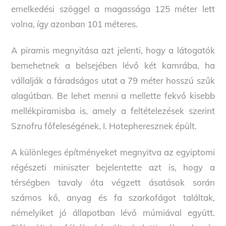
emelkedési szöggel a magassága 125 méter lett
volna, így azonban 101 méteres.
A piramis megnyitása azt jelenti, hogy a látogatók
bemehetnek a belsejében lévő két kamrába, ha
vállalják a fáradságos utat a 79 méter hosszú szűk
alagútban. Be lehet menni a mellette fekvő kisebb
mellékpiramisba is, amely a feltételezések szerint
Sznofru főfeleségének, I. Hotepheresznek épült.
A különleges építményeket megnyitva az egyiptomi
régészeti miniszter bejelentette azt is, hogy a
térségben tavaly óta végzett ásatások során
számos kő, anyag és fa szarkofágot találtak,
némelyiket jó állapotban lévő múmiával együtt.