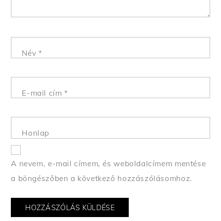
Név
*
E-mail cím
*
Honlap
A nevem, e-mail címem, és weboldalcímem mentése
a böngészőben a következő hozzászólásomhoz.