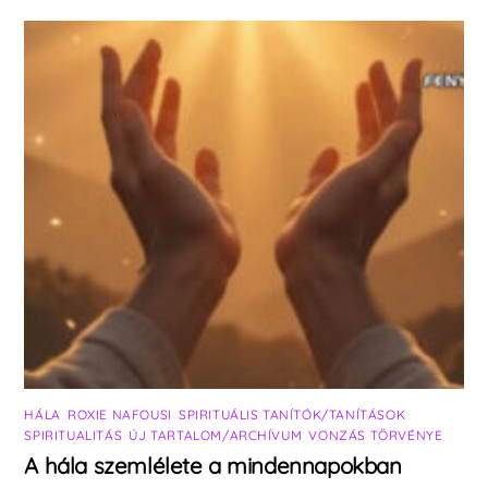
HÁLA
,
ROXIE NAFOUSI
,
SPIRITUÁLIS TANÍTÓK/TANÍTÁSOK
,
SPIRITUALITÁS
,
ÚJ TARTALOM/ARCHÍVUM
,
VONZÁS TÖRVÉNYE
A hála szemlélete a mindennapokban