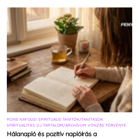
ROXIE NAFOUSI
,
SPIRITUÁLIS TANÍTÓK/TANÍTÁSOK
,
SPIRITUALITÁS
,
ÚJ TARTALOM/ARCHÍVUM
,
VONZÁS TÖRVÉNYE
Hálanapló és pozitív naplóírás a