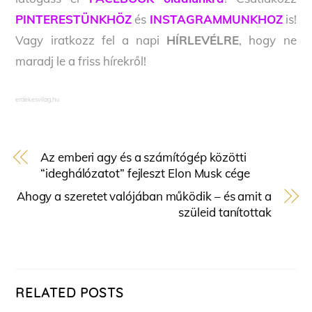
PINTERESTÜNKHÖZ
és
INSTAGRAMMUNKHOZ
is!
Vagy iratkozz fel a napi
HÍRLEVÉLRE
, hogy ne
maradj le a friss hírekről!
erdekesvilag.hu
Az emberi agy és a számítógép közötti
“ideghálózatot” fejleszt Elon Musk cége
Ahogy a szeretet valójában működik – és amit a
szüleid tanítottak
RELATED POSTS