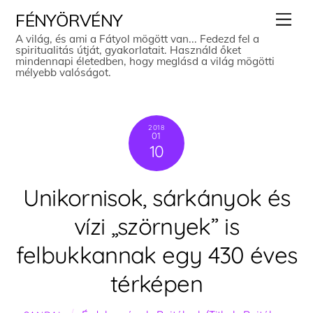
Skip
Men
FÉNYÖRVÉNY
to
A világ, és ami a Fátyol mögött van... Fedezd fel a
spiritualitás útját, gyakorlatait. Használd őket
content
mindennapi életedben, hogy meglásd a világ mögötti
mélyebb valóságot.
2018
01
10
Unikornisok, sárkányok és
vízi „szörnyek” is
felbukkannak egy 430 éves
térképen