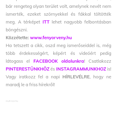
bár rengeteg olyan terület volt, amelynek nevét nem
ismerték, ezeket szörnyekkel és fákkal töltötték
meg. A térképet
ITT
lehet nagyobb felbontásban
böngészni.
Közzétette:
www.fenyorveny.hu
Ha tetszett a cikk, oszd meg ismerőseiddel is, még
több érdekességért, képért és videóért pedig
látogass el
FACEBOOK oldalunkra
! Csatlakozz
PINTERESTÜNKHÖZ
és
INSTAGRAMMUNKHOZ
is!
Vagy iratkozz fel a napi
HÍRLEVÉLRE
, hogy ne
maradj le a friss hírekről!
mult-kor.hu