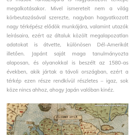
megalkotásakor. Mivel ismereteit nem a világ
körbeutazásával szerezte, nagyban hagyatkozott
nagy térképész elődök munkájára, valamint utazók
leírásaira, ezért az általuk közölt megalapozatlan
adatokat is átvette, különösen Dél-Amerikát
illetően. Japánt saját maga tanulmányozta
alaposan, és olyanokkal is beszélt az 1580-as
években, akik jártak a távoli országban, ezért a
térkép ezen része rendkívül részletes – igaz, sok
köze nincs ahhoz, ahogy Japán valóban kinéz.