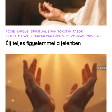
ROXIE NAFOUSI
,
SPIRITUÁLIS TANÍTÓK/TANÍTÁSOK
,
SPIRITUALITÁS
,
ÚJ TARTALOM/ARCHÍVUM
,
VONZÁS TÖRVÉNYE
Élj teljes figyelemmel a jelenben