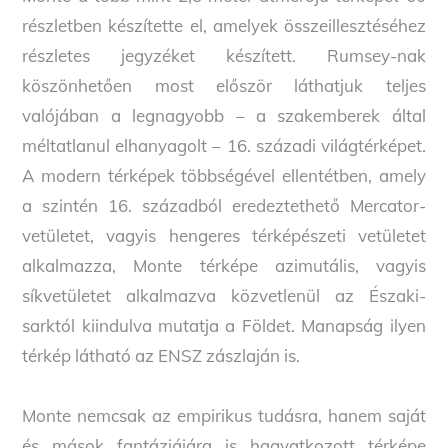
részletben készítette el, amelyek összeillesztéséhez
részletes jegyzéket készített. Rumsey-nak
köszönhetően most először láthatjuk teljes
valójában a legnagyobb – a szakemberek által
méltatlanul elhanyagolt – 16. századi világtérképet.
A modern térképek többségével ellentétben, amely
a szintén 16. századból eredeztethető Mercator-
vetületet, vagyis hengeres térképészeti vetületet
alkalmazza, Monte térképe azimutális, vagyis
síkvetületet alkalmazva közvetlenül az Északi-
sarktól kiindulva mutatja a Földet. Manapság ilyen
térkép látható az ENSZ zászlaján is.
Monte nemcsak az empirikus tudásra, hanem saját
és mások fantáziájára is hagyatkozott térképe