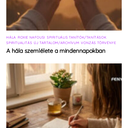
HÁLA
,
ROXIE NAFOUSI
,
SPIRITUÁLIS TANÍTÓK/TANÍTÁSOK
,
SPIRITUALITÁS
,
ÚJ TARTALOM/ARCHÍVUM
,
VONZÁS TÖRVÉNYE
A hála szemlélete a mindennapokban