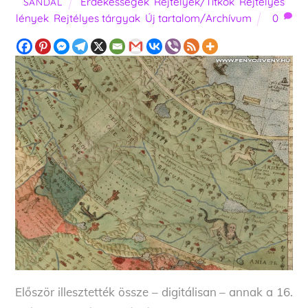
Érdekességek
,
Rejtélyek/Titkok
,
Rejtélyes
SANDAL
lények
,
Rejtélyes tárgyak
,
Új tartalom/Archívum
0
Először illesztették össze – digitálisan – annak a 16.