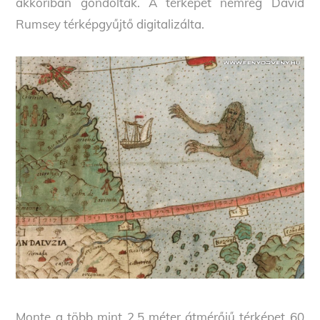
akkoriban gondoltak. A térképet nemrég David
Rumsey térképgyűjtő digitalizálta.
Monte a több mint 2,5 méter átmérőjű térképet 60