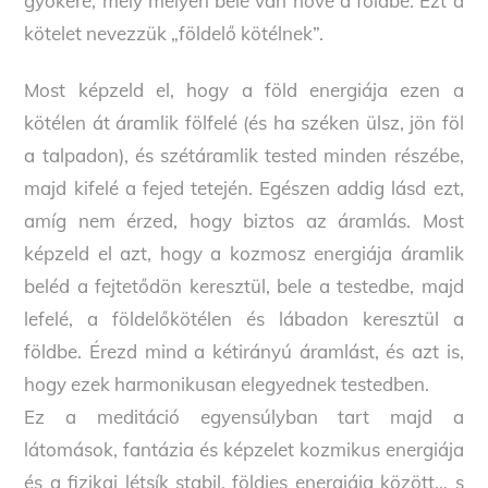
gyökere, mely mélyen bele van nőve a földbe. Ezt a
kötelet nevezzük „földelő kötélnek”.
Most képzeld el, hogy a föld energiája ezen a
kötélen át áramlik fölfelé (és ha széken ülsz, jön föl
a talpadon), és szétáramlik tested minden részébe,
majd kifelé a fejed tetején. Egészen addig lásd ezt,
amíg nem érzed, hogy biztos az áramlás. Most
képzeld el azt, hogy a kozmosz energiája áramlik
beléd a fejtetődön keresztül, bele a testedbe, majd
lefelé, a földelőkötélen és lábadon keresztül a
földbe. Érezd mind a kétirányú áramlást, és azt is,
hogy ezek harmonikusan elegyednek testedben.
Ez a meditáció egyensúlyban tart majd a
látomások, fantázia és képzelet kozmikus energiája
és a fizikai létsík stabil, földies energiája között… s