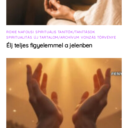
ROXIE NAFOUSI
,
SPIRITUÁLIS TANÍTÓK/TANÍTÁSOK
,
SPIRITUALITÁS
,
ÚJ TARTALOM/ARCHÍVUM
,
VONZÁS TÖRVÉNYE
Élj teljes figyelemmel a jelenben