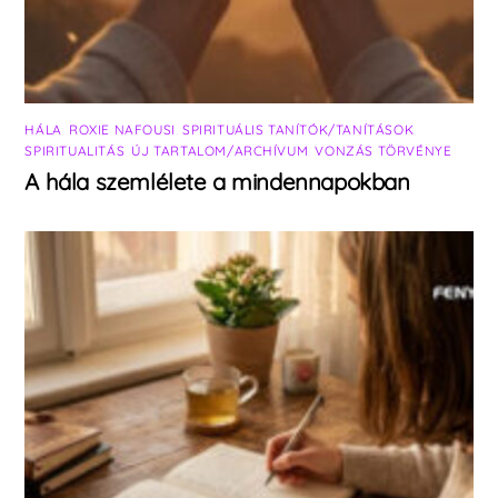
HÁLA
,
ROXIE NAFOUSI
,
SPIRITUÁLIS TANÍTÓK/TANÍTÁSOK
,
SPIRITUALITÁS
,
ÚJ TARTALOM/ARCHÍVUM
,
VONZÁS TÖRVÉNYE
A hála szemlélete a mindennapokban