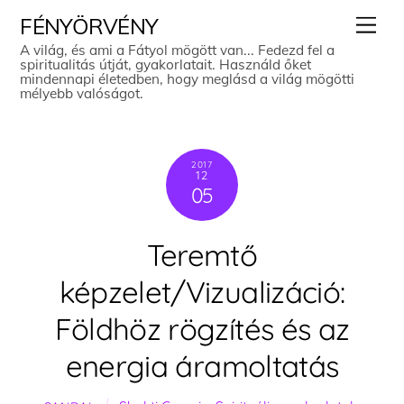
Skip
Men
FÉNYÖRVÉNY
to
A világ, és ami a Fátyol mögött van... Fedezd fel a
spiritualitás útját, gyakorlatait. Használd őket
content
mindennapi életedben, hogy meglásd a világ mögötti
mélyebb valóságot.
2017
12
05
Teremtő
képzelet/Vizualizáció:
Földhöz rögzítés és az
energia áramoltatás