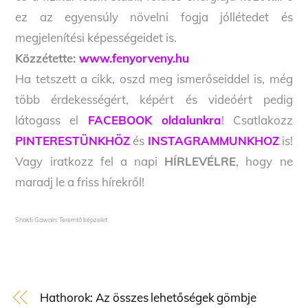
ez az egyensúly növelni fogja jóllétedet és
megjelenítési képességeidet is.
Közzétette:
www.fenyorveny.hu
Ha tetszett a cikk, oszd meg ismerőseiddel is, még
több érdekességért, képért és videóért pedig
látogass el
FACEBOOK oldalunkra
! Csatlakozz
PINTERESTÜNKHÖZ
és
INSTAGRAMMUNKHOZ
is!
Vagy iratkozz fel a napi
HÍRLEVÉLRE
, hogy ne
maradj le a friss hírekről!
Shakti Gawain: Teremtő képzelet
Hathorok: Az összes lehetőségek gömbje