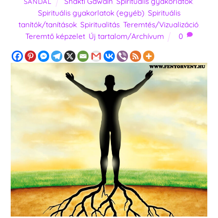
Shakti Gawain
,
Spirituális gyakorlatok
,
SANDAL
Spirituális gyakorlatok (egyéb)
,
Spirituális
tanítók/tanítások
,
Spiritualitás
,
Teremtés/Vizualizáció
,
Teremtő képzelet
,
Új tartalom/Archívum
0