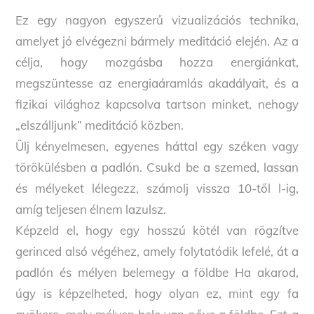
Ez egy nagyon egyszerű vizualizációs technika,
amelyet jó elvégezni bármely meditáció elején. Az a
célja, hogy mozgásba hozza energiánkat,
megszüntesse az energiaáramlás akadályait, és a
fizikai világhoz kapcsolva tartson minket, nehogy
„elszálljunk” meditáció közben.
Ülj kényelmesen, egyenes háttal egy széken vagy
törökülésben a padlón. Csukd be a szemed, lassan
és mélyeket lélegezz, számolj vissza 10-től l-ig,
amíg teljesen élnem lazulsz.
Képzeld el, hogy egy hosszú kötél van rögzítve
gerinced alsó végéhez, amely folytatódik lefelé, át a
padlón és mélyen belemegy a földbe Ha akarod,
úgy is képzelheted, hogy olyan ez, mint egy fa