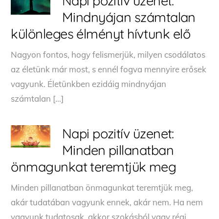
Napi pozitív üzenet:
Mindnyájan számtalan
különleges élményt hívtunk elő
Nagyon fontos, hogy felismerjük, milyen csodálatos
az életünk már most, s ennél fogva mennyire erősek
vagyunk. Életünkben ezidáig mindnyájan
számtalan […]
Napi pozitív üzenet:
Minden pillanatban
önmagunkat teremtjük meg
Minden pillanatban önmagunkat teremtjük meg,
akár tudatában vagyunk ennek, akár nem. Ha nem
vagyunk tudatosak, akkor szokásból vagy régi