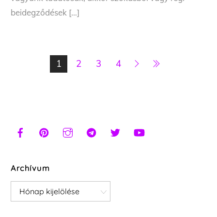
beidegződések […]
1
2
3
4
Archívum
Archívum