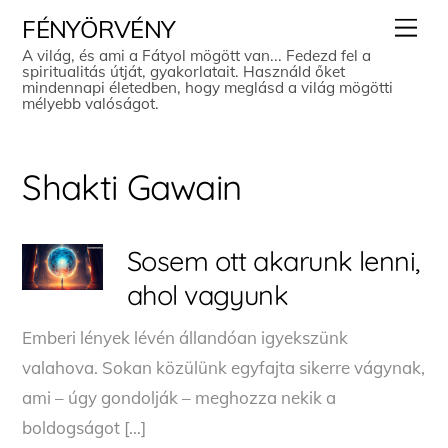
Skip
Men
FÉNYÖRVÉNY
to
A világ, és ami a Fátyol mögött van... Fedezd fel a
spiritualitás útját, gyakorlatait. Használd őket
content
mindennapi életedben, hogy meglásd a világ mögötti
mélyebb valóságot.
Shakti Gawain
Sosem ott akarunk lenni,
ahol vagyunk
Emberi lények lévén állandóan igyekszünk
valahova. Sokan közülünk egyfajta sikerre vágynak,
ami – úgy gondolják – meghozza nekik a
boldogságot […]