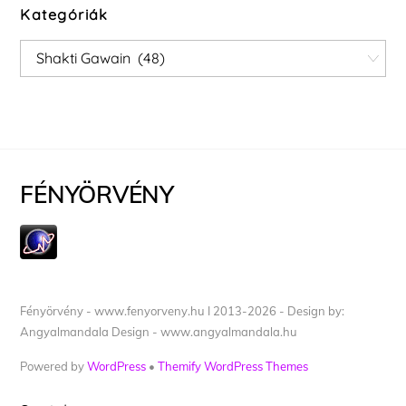
Kategóriák
Kategóriák
FÉNYÖRVÉNY
Fényörvény - www.fenyorveny.hu I 2013-2026 - Design by:
Angyalmandala Design - www.angyalmandala.hu
Powered by
WordPress
•
Themify WordPress Themes