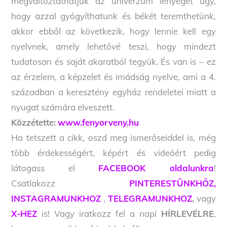
megváltoztathatjuk az univerzum lényegét úgy,
hogy azzal gyógyíthatunk és békét teremthetünk,
akkor ebből az következik, hogy lennie kell egy
nyelvnek, amely lehetővé teszi, hogy mindezt
tudatosan és saját akaratból tegyük. És van is – ez
az érzelem, a képzelet és imádság nyelve, ami a 4.
században a keresztény egyház rendeletei miatt a
nyugat számára elveszett.
Közzétette:
www.fenyorveny.hu
Ha tetszett a cikk, oszd meg ismerőseiddel is, még
több érdekességért, képért és videóért pedig
látogass el
FACEBOOK oldalunkra
!
Csatlakozz
PINTERESTÜNKHÖZ,
INSTAGRAMUNKHOZ
,
TELEGRAMUNKHOZ
,
vagy
X-HEZ
is! Vagy iratkozz fel a napi
HÍRLEVÉLRE
,