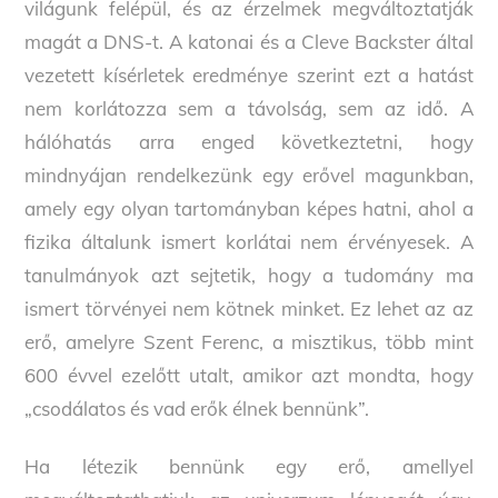
világunk felépül, és az érzelmek megváltoztatják
magát a DNS-t. A katonai és a Cleve Backster által
vezetett kísérletek eredménye szerint ezt a hatást
nem korlátozza sem a távolság, sem az idő. A
hálóhatás arra enged következtetni, hogy
mindnyájan rendelkezünk egy erővel magunkban,
amely egy olyan tartományban képes hatni, ahol a
fizika általunk ismert korlátai nem érvényesek. A
tanulmányok azt sejtetik, hogy a tudomány ma
ismert törvényei nem kötnek minket. Ez lehet az az
erő, amelyre Szent Ferenc, a misztikus, több mint
600 évvel ezelőtt utalt, amikor azt mondta, hogy
„csodálatos és vad erők élnek bennünk”.
Ha létezik bennünk egy erő, amellyel