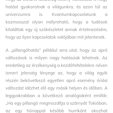
hatást gyakorolnak a világunkra, és azon túl az
univerzumra is. Kvantumkapcsolatunk a
kozmosszal olyan mélyreható, hogy a tudósok
kitaláltak egy új szókészletet annak értelmezésére,
hogy az ilyen kapcsolatok valójában mit jelentenek.
A „pillangóhatás” például arra utal, hogy az apró
változások is milyen nagy hatásúak lehetnek. Az
eredetileg az érzékenység a kezdőfeltételekre néven
ismert jelenség lényege az, hogy a világ egyik
részén bekövetkező egyetlen apró esemény óriási
változást idézhet elő egy másik helyen és időben. A
leggyakrabban a következő analógiaként említik:
„Ha egy pillangó megmozdítja a szárnyát Tokióban,
az egy hónappal később hurrikánt okozhat