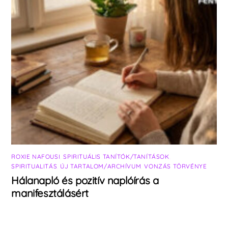
ROXIE NAFOUSI
,
SPIRITUÁLIS TANÍTÓK/TANÍTÁSOK
,
SPIRITUALITÁS
,
ÚJ TARTALOM/ARCHÍVUM
,
VONZÁS TÖRVÉNYE
Hálanapló és pozitív naplóírás a
manifesztálásért