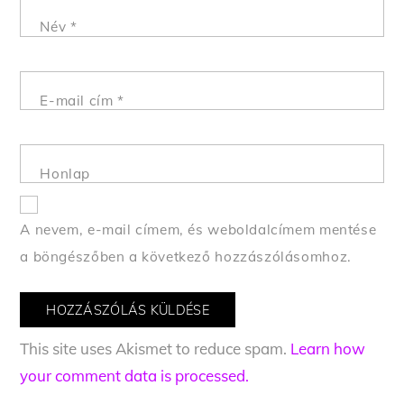
Név
*
E-mail cím
*
Honlap
A nevem, e-mail címem, és weboldalcímem mentése
a böngészőben a következő hozzászólásomhoz.
This site uses Akismet to reduce spam.
Learn how
your comment data is processed.