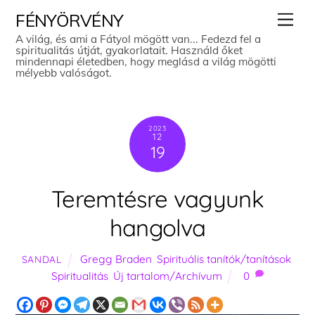
Skip
Men
FÉNYÖRVÉNY
to
A világ, és ami a Fátyol mögött van... Fedezd fel a
spiritualitás útját, gyakorlatait. Használd őket
content
mindennapi életedben, hogy meglásd a világ mögötti
mélyebb valóságot.
2023
12
19
Teremtésre vagyunk
hangolva
Gregg Braden
,
Spirituális tanítók/tanítások
,
SANDAL
Spiritualitás
,
Új tartalom/Archívum
0