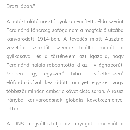
Brazíliában.”
A hatást alátámasztó gyakran említett példa szerint
Ferdinánd főherceg sofőrje nem a megfelelő utcába
kanyarodott 1914-ben. A tévedés miatt Ausztria
vezetője szemtől szembe találta magát a
gyilkosával, és a történelem azt igazolja, hogy
Ferdinánd halála robbantotta ki az I. világháborút.
Minden egy egyszerű hiba véletlenszerű
előfordulásával kezdődött, amilyet egyszer vagy
többször minden ember elkövet élete során. A rossz
irányba kanyarodásnak globális következményei
lettek.
A DNS megváltoztatja az anyagot, amelyből a