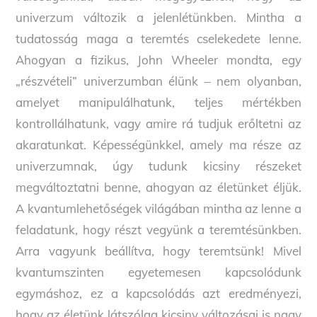
univerzum változik a jelenlétünkben. Mintha a
tudatosság maga a teremtés cselekedete lenne.
Ahogyan a fizikus, John Wheeler mondta, egy
„részvételi” univerzumban élünk – nem olyanban,
amelyet manipulálhatunk, teljes mértékben
kontrollálhatunk, vagy amire rá tudjuk erőltetni az
akaratunkat. Képességünkkel, amely ma része az
univerzumnak, úgy tudunk kicsiny részeket
megváltoztatni benne, ahogyan az életünket éljük.
A kvantumlehetőségek világában mintha az lenne a
feladatunk, hogy részt vegyünk a teremtésünkben.
Arra vagyunk beállítva, hogy teremtsünk! Mivel
kvantumszinten egyetemesen kapcsolódunk
egymáshoz, ez a kapcsolódás azt eredményezi,
hogy az életünk látszólag kicsiny változásai is nagy