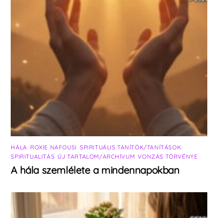
HÁLA
,
ROXIE NAFOUSI
,
SPIRITUÁLIS TANÍTÓK/TANÍTÁSOK
,
SPIRITUALITÁS
,
ÚJ TARTALOM/ARCHÍVUM
,
VONZÁS TÖRVÉNYE
A hála szemlélete a mindennapokban