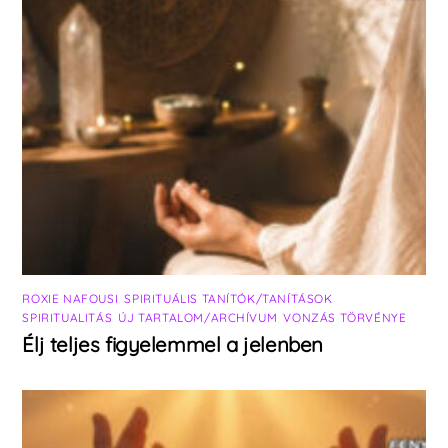
ROXIE NAFOUSI
,
SPIRITUÁLIS TANÍTÓK/TANÍTÁSOK
,
SPIRITUALITÁS
,
ÚJ TARTALOM/ARCHÍVUM
,
VONZÁS TÖRVÉNYE
Élj teljes figyelemmel a jelenben