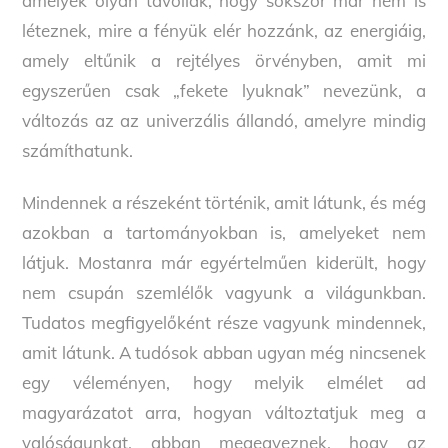
amelyek olyan távoliak, hogy sokszor már nem is
léteznek, mire a fényük elér hozzánk, az energiáig,
amely eltűnik a rejtélyes örvényben, amit mi
egyszerűen csak „fekete lyuknak” nevezünk, a
változás az az univerzális állandó, amelyre mindig
számíthatunk.
Mindennek a részeként történik, amit látunk, és még
azokban a tartományokban is, amelyeket nem
látjuk. Mostanra már egyértelműen kiderült, hogy
nem csupán szemlélők vagyunk a világunkban.
Tudatos megfigyelőként része vagyunk mindennek,
amit látunk. A tudósok abban ugyan még nincsenek
egy véleményen, hogy melyik elmélet ad
magyarázatot arra, hogyan változtatjuk meg a
valóságunkat, abban megegyeznek, hogy az