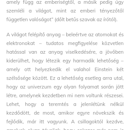
amely függ az emberiségtől, a másik pedig úgy
szemléli a világot, mint az emberi tényezőtől
független valóságot” (dőlt betűs szavak az írótól).
A világot felépítő anyag – beleértve az atomokat és
elektronokat – tudatos megfigyelése közvetlen
hatással van az anyag viselkedésére, a jövőben
kiderülhet, hogy létezik egy harmadik lehetőség –
amely ott helyezkedik el valahol Einstein két
szélsősége között. Ez a lehetőség esetleg arra utal,
hogy az univerzum egy olyan folyamat során jött
létre, amelynek kezdetben mi nem voltunk részesei.
Lehet, hogy a teremtés a jelenlétünk nélkül
kezdődött, de most, amikor egyre növekszik és
fejlődik, már itt vagyunk. A csillagoktól kezdve,