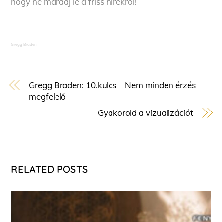
hogy ne maradj le a friss hírekről!
Gregg Braden
Gregg Braden: 10.kulcs – Nem minden érzés
megfelelő
Gyakorold a vizualizációt
RELATED POSTS