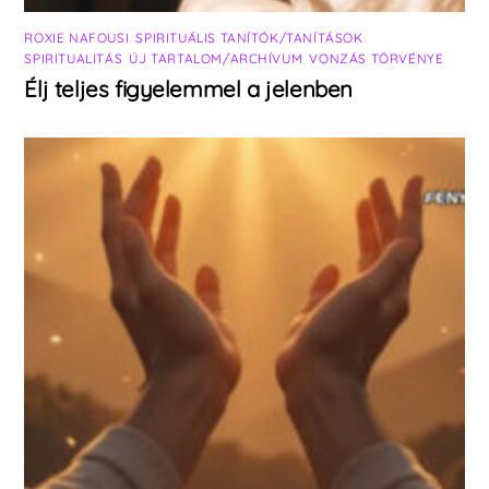
ROXIE NAFOUSI
,
SPIRITUÁLIS TANÍTÓK/TANÍTÁSOK
,
SPIRITUALITÁS
,
ÚJ TARTALOM/ARCHÍVUM
,
VONZÁS TÖRVÉNYE
Élj teljes figyelemmel a jelenben