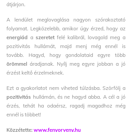
átjárjon.
A lendület meglovaglása nagyon szórakoztató
folyamat. Legközelebb, amikor úgy érzed, hogy az
energiád
a
szeretet
felé kalibrál, lovagold meg a
pozitivitás hullámát, majd menj még ennél is
tovább. Hagyd, hogy gondolataid egyre több
örömmel
áradjanak. Nyílj meg egyre jobban a jó
érzést keltő érzelmeknek.
Ezt a gyakorlatot nem viheted túlzásba. Szörfölj a
pozitivitás
hullámán, és ne hagyd abba. A cél a jó
érzés, tehát ha odaérsz, ragadj magadhoz még
ennél is többet!
Közzétette:
www.fenyorveny.hu