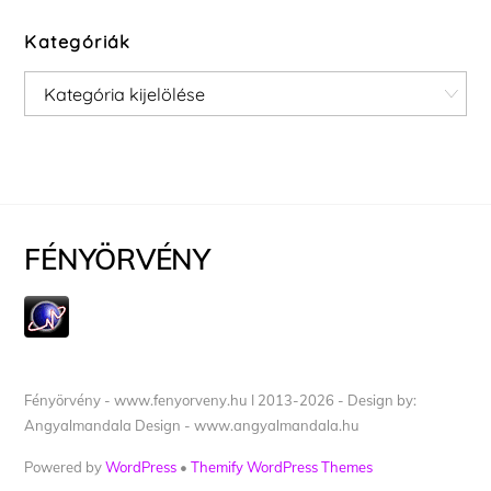
Kategóriák
Kategóriák
FÉNYÖRVÉNY
Fényörvény - www.fenyorveny.hu I 2013-2026 - Design by:
Angyalmandala Design - www.angyalmandala.hu
Powered by
WordPress
•
Themify WordPress Themes