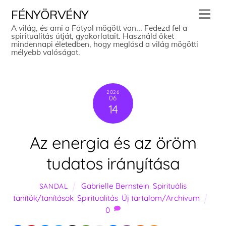
Skip
Men
FÉNYÖRVÉNY
to
A világ, és ami a Fátyol mögött van... Fedezd fel a
spiritualitás útját, gyakorlatait. Használd őket
content
mindennapi életedben, hogy meglásd a világ mögötti
mélyebb valóságot.
2026
06
14
Az energia és az öröm
tudatos irányítása
Gabrielle Bernstein
,
Spirituális
SANDAL
tanítók/tanítások
,
Spiritualitás
,
Új tartalom/Archívum
0