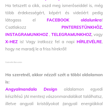
Ha tetszett a cikk, oszd meg ismerőseiddel is, még
több érdekességért, képért és videóért pedig
látogass el
FACEBOOK oldalunkra
!
Csatlakozz
PINTERESTÜNKHÖZ,
INSTAGRAMUNKHOZ
,
TELEGRAMUNKHOZ
,
vagy
X-HEZ
is! Vagy iratkozz fel a napi
HÍRLEVÉLRE
,
hogy ne maradj le a friss hírekről!
Gabrielle Bernstein
Ha szeretnél, akkor nézzél szét a többi oldalamon
is:
Angyalmandala Design
oldalamon egyedi
készítésű (AI mentes) vászonmandalákat találhatsz,
illetve angyali kristályokat (angyali energiákkal