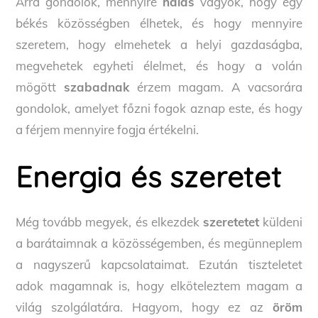
Arra gondolok, mennyire
hálás
vagyok, hogy egy
békés közösségben élhetek, és hogy mennyire
szeretem, hogy elmehetek a helyi gazdaságba,
megvehetek egyheti élelmet, és hogy a volán
mögött
szabadnak
érzem magam. A vacsorára
gondolok, amelyet főzni fogok aznap este, és hogy
a férjem mennyire fogja értékelni.
Energia és szeretet
Még tovább megyek, és elkezdek
szeretetet
küldeni
a barátaimnak a közösségemben, és megünneplem
a nagyszerű kapcsolataimat. Ezután tiszteletet
adok magamnak is, hogy elköteleztem magam a
világ szolgálatára. Hagyom, hogy ez az
öröm