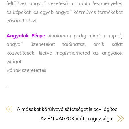
feltöltve), angyali vezetésű mandala festményeket
és képeket, és egyéb angyali kézműves termékeket
vásárolhatsz!
Angyalok Fénye
oldalamon pedig minden nap új
angyali üzeneteket találhatsz, amik saját
közvetítések. Illetve megismerheted az angyalok
világát.
Várlak szeretettel!
.
A másokat körülvevő sötétséget is bevilágítod
Az ÉN VAGYOK időtlen igazsága