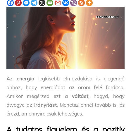
Az
energia
legkisebb elmozdulása is elegendő
ahhoz, hogy energiádat az
öröm
felé fordítsa.
Amikor megérzed ezt a
váltást
, hagyd, hogy
átvegye az
irányítást
. Mehetsz ennél tovább is, és
érezd, amennyire csak lehetséges.
A tudatos figyelem és a pozitív