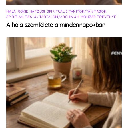
HÁLA
,
ROXIE NAFOUSI
,
SPIRITUÁLIS TANÍTÓK/TANÍTÁSOK
,
SPIRITUALITÁS
,
ÚJ TARTALOM/ARCHÍVUM
,
VONZÁS TÖRVÉNYE
A hála szemlélete a mindennapokban