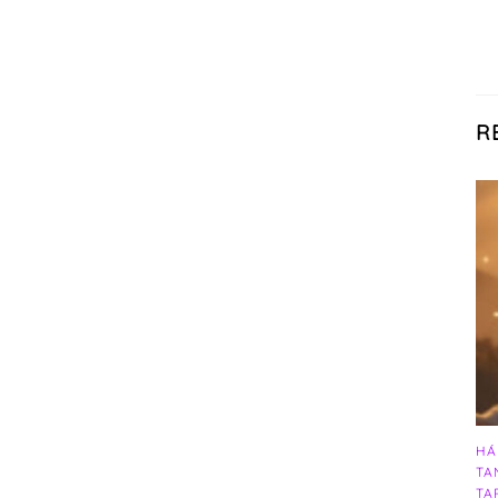
R
HÁ
TA
TA