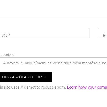
Név
*
E-
Honlap
A nevem, e-mail címem, és weboldalcímem mentése a b
is site uses Akismet to reduce spam.
Learn how your comme