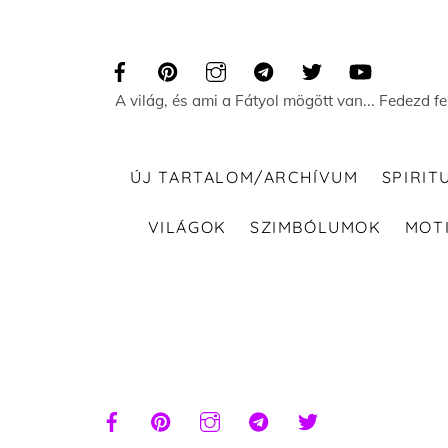
Skip
to
content
A világ, és ami a Fátyol mögött van... Fedezd f
ÚJ TARTALOM/ARCHÍVUM
SPIRIT
VILÁGOK
SZIMBÓLUMOK
MOT