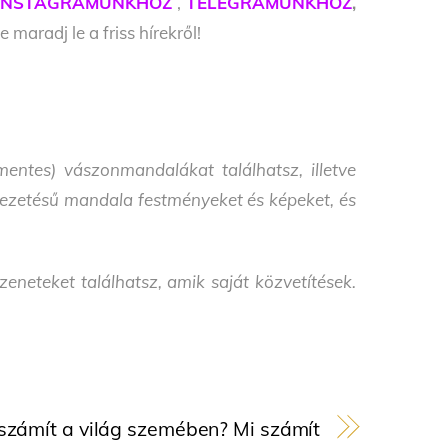
INSTAGRAMUNKHOZ
,
TELEGRAMUNKHOZ
,
e maradj le a friss hírekről!
entes) vászonmandalákat találhatsz, illetve
i vezetésű mandala festményeket és képeket, és
neteket találhatsz, amik saját közvetítések.
számít a világ szemében? Mi számít