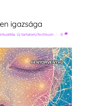
len igazsága
iritualitás
,
Új tartalom/Archívum
0