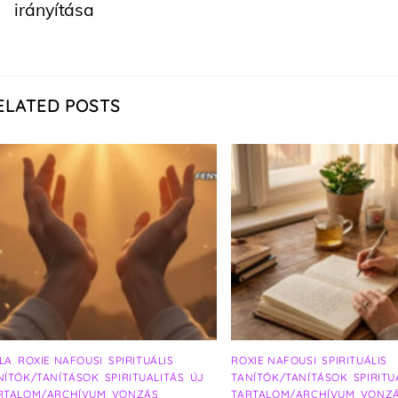
irányítása
ELATED POSTS
LA
,
ROXIE NAFOUSI
,
SPIRITUÁLIS
ROXIE NAFOUSI
,
SPIRITUÁLIS
NÍTÓK/TANÍTÁSOK
,
SPIRITUALITÁS
,
ÚJ
TANÍTÓK/TANÍTÁSOK
,
SPIRITU
RTALOM/ARCHÍVUM
,
VONZÁS
TARTALOM/ARCHÍVUM
,
VONZ