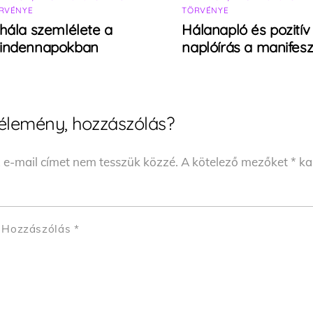
RVÉNYE
TÖRVÉNYE
hála szemlélete a
Hálanapló és pozitív
indennapokban
naplóírás a manifesz
élemény, hozzászólás?
 e-mail címet nem tesszük közzé.
A kötelező mezőket
*
kar
Hozzászólás
*