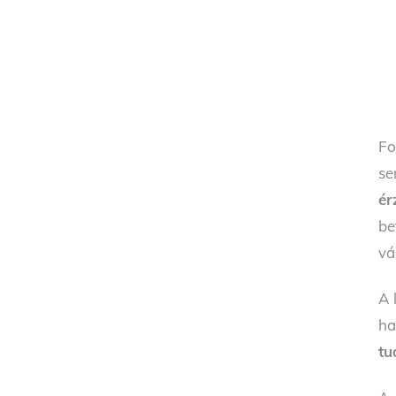
Fo
se
ér
be
vá
A 
ha
tu