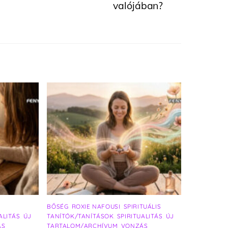
valójában?
BŐSÉG
,
ROXIE NAFOUSI
,
SPIRITUÁLIS
ALITÁS
,
ÚJ
TANÍTÓK/TANÍTÁSOK
,
SPIRITUALITÁS
,
ÚJ
ÁS
TARTALOM/ARCHÍVUM
,
VONZÁS