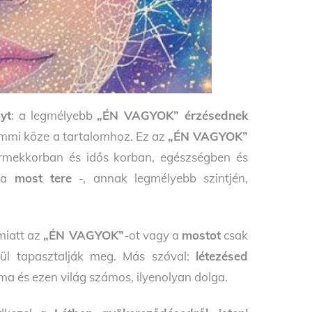
yt
: a legmélyebb
„ÉN VAGYOK” érzésednek
emmi köze a tartalomhoz. Ez az
„ÉN VAGYOK”
rmekkorban és idős korban, egészségben és
a
most tere
-, annak legmélyebb szintjén,
miatt az
„ÉN VAGYOK”
-ot vagy a
mostot
csak
tül tapasztalják meg. Más szóval:
létezésed
ma és ezen világ számos, ilyenolyan dolga.