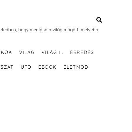
Search
 életedben, hogy meglásd a világ mögötti mélyebb
TKOK
VILÁG
VILÁG II.
ÉBREDÉS
ÁSZAT
UFO
EBOOK
ÉLETMÓD