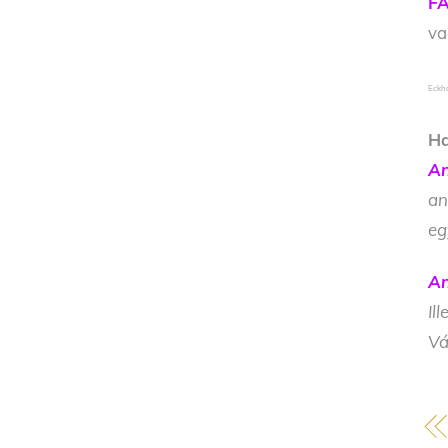
FA
v
Eckha
Ha
An
an
eg
An
Il
Vá