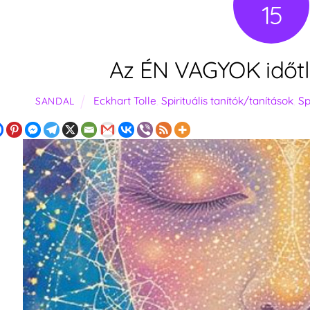
15
Az ÉN VAGYOK időt
Eckhart Tolle
,
Spirituális tanítók/tanítások
,
Sp
SANDAL