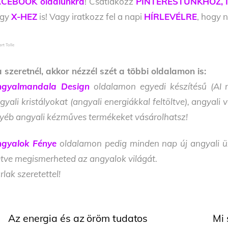
CEBOOK oldalunkra
! Csatlakozz
PINTERESTÜNKHÖZ,
agy
X-HEZ
is! Vagy iratkozz fel a napi
HÍRLEVÉLRE
, hogy n
rt Tolle
 szeretnél, akkor nézzél szét a többi oldalamon is:
gyalmandala Design
oldalamon egyedi készítésű (AI m
gyali kristályokat (angyali energiákkal feltöltve), angyal
yéb angyali kézműves termékeket vásárolhatsz!
gyalok Fénye
oldalamon pedig minden nap új angyali üze
letve megismerheted az angyalok világát.
rlak szeretettel!
Az energia és az öröm tudatos
Mi 