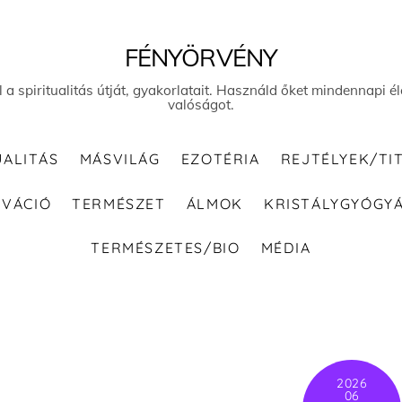
FÉNYÖRVÉNY
el a spiritualitás útját, gyakorlatait. Használd őket mindennapi
valóságot.
UALITÁS
MÁSVILÁG
EZOTÉRIA
REJTÉLYEK/TI
IVÁCIÓ
TERMÉSZET
ÁLMOK
KRISTÁLYGYÓGY
TERMÉSZETES/BIO
MÉDIA
2026
06