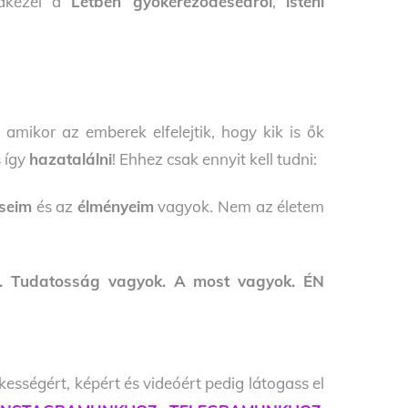
edkezel a
Létben gyökereződésedről
,
isteni
, amikor az emberek elfelejtik, hogy kik is ők
s így
hazatalálni
! Ehhez csak ennyit kell tudni:
éseim
és az
élményeim
vagyok. Nem az életem
ik. Tudatosság vagyok. A most vagyok. ÉN
kességért, képért és videóért pedig látogass el