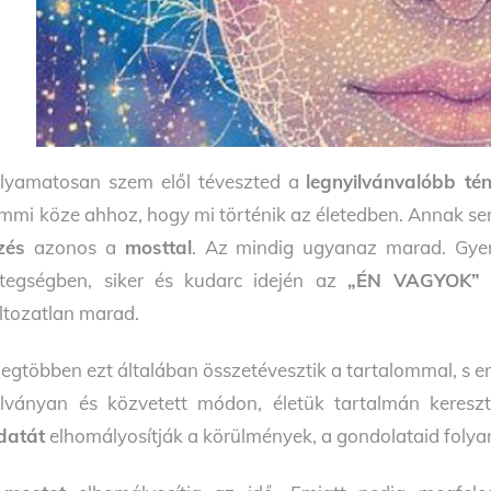
lyamatosan szem elől téveszted a
legnyilvánvalóbb tén
mmi köze ahhoz, hogy mi történik az életedben. Annak s
zés
azonos a
mosttal
. Az mindig ugyanaz marad. Gye
tegségben, siker és kudarc idején az
„ÉN VAGYOK”
ltozatlan marad.
legtöbben ezt általában összetévesztik a tartalommal, s e
lványan és közvetett módon, életük tartalmán keresz
datát
elhomályosítják a körülmények, a gondolataid folya