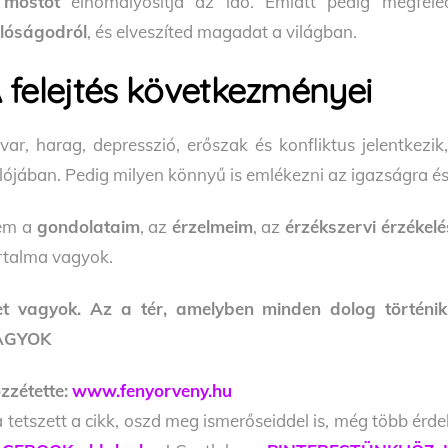
A
mostot
elhomályosítja az idő. Emiatt pedig megfel
lóságodról
, és elveszíted magadat a világban.
 felejtés következményei
var, harag, depresszió, erőszak és konfliktus jelentkezik
lójában. Pedig milyen könnyű is emlékezni az igazságra é
em a
gondolataim
, az
érzelmeim
, az
érzékszervi érzékel
rtalma vagyok.
et vagyok. Az a tér, amelyben minden dolog történ
AGYOK
zzétette:
www.fenyorveny.hu
 tetszett a cikk, oszd meg ismerőseiddel is, még több érde