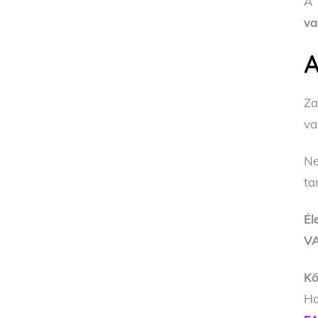
va
A
Za
va
N
ta
Él
V
Kö
Ha