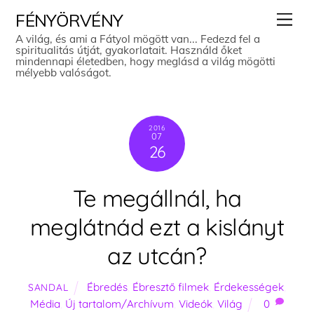
Skip
Men
FÉNYÖRVÉNY
to
A világ, és ami a Fátyol mögött van... Fedezd fel a
spiritualitás útját, gyakorlatait. Használd őket
content
mindennapi életedben, hogy meglásd a világ mögötti
mélyebb valóságot.
2016
07
26
Te megállnál, ha
meglátnád ezt a kislányt
az utcán?
Ébredés
,
Ébresztő filmek
,
Érdekességek
,
SANDAL
Média
,
Új tartalom/Archívum
,
Videók
,
Világ
0