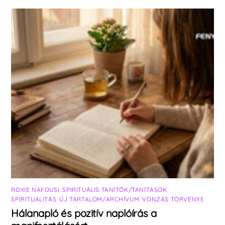
ROXIE NAFOUSI
,
SPIRITUÁLIS TANÍTÓK/TANÍTÁSOK
,
SPIRITUALITÁS
,
ÚJ TARTALOM/ARCHÍVUM
,
VONZÁS TÖRVÉNYE
Hálanapló és pozitív naplóírás a