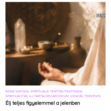
ROXIE NAFOUSI
,
SPIRITUÁLIS TANÍTÓK/TANÍTÁSOK
,
SPIRITUALITÁS
,
ÚJ TARTALOM/ARCHÍVUM
,
VONZÁS TÖRVÉNYE
Élj teljes figyelemmel a jelenben