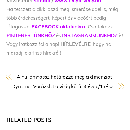
Közzétette:
Sandal
/
www.fenyorveny.hu
Ha tetszett a cikk, oszd meg ismerőseiddel is, még
több érdekességért, képért és videóért pedig
látogass el
FACEBOOK oldalunkra
! Csatlakozz
PINTERESTÜNKHÖZ
és
INSTAGRAMMUNKHOZ
is!
Vagy iratkozz fel a napi
HÍRLEVÉLRE
, hogy ne
maradj le a friss hírekről!
A hullámhossz határozza meg a dimenziót
Dynamo: Varázslat a világ körül 4.évad/1.rész
RELATED POSTS