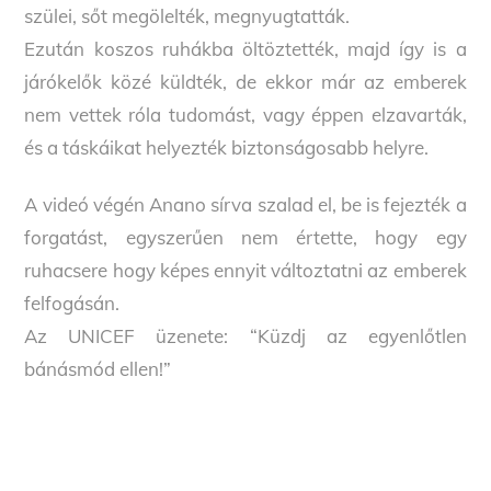
szülei, sőt megölelték, megnyugtatták.
Ezután koszos ruhákba öltöztették, majd így is a
járókelők közé küldték, de ekkor már az emberek
nem vettek róla tudomást, vagy éppen elzavarták,
és a táskáikat helyezték biztonságosabb helyre.
A videó végén Anano sírva szalad el, be is fejezték a
forgatást, egyszerűen nem értette, hogy egy
ruhacsere hogy képes ennyit változtatni az emberek
felfogásán.
Az UNICEF üzenete: “Küzdj az egyenlőtlen
bánásmód ellen!”