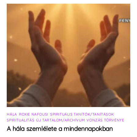
HÁLA
,
ROXIE NAFOUSI
,
SPIRITUÁLIS TANÍTÓK/TANÍTÁSOK
,
SPIRITUALITÁS
,
ÚJ TARTALOM/ARCHÍVUM
,
VONZÁS TÖRVÉNYE
A hála szemlélete a mindennapokban