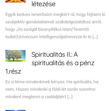
létezése
Egyik kedves ismerősöm megkért rá, hogy fejtsem ki
szubjektív gondolataimat szakdolgozatához arról,
hogy „mi szolgál bizonyítékul Isten/Teremtő
tudat/Univerzum intelligenciája/nevezze ki-ki […]
Spiritualitás II.: A
spiritualitás és a pénz
1.rész
Ez a téma mindenkinek kényes. Ha spirituális, ha
nem. Hiszen mindenki a földi lét során szeretne
mindent megtenni a családjáért […]