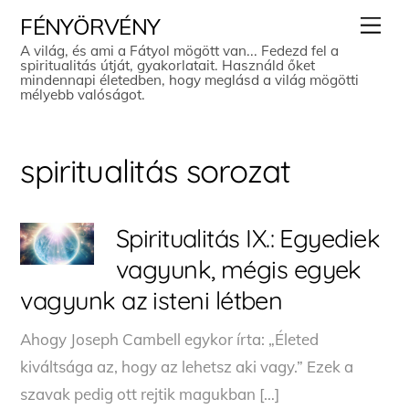
Skip
Men
FÉNYÖRVÉNY
to
A világ, és ami a Fátyol mögött van... Fedezd fel a
spiritualitás útját, gyakorlatait. Használd őket
content
mindennapi életedben, hogy meglásd a világ mögötti
mélyebb valóságot.
spiritualitás sorozat
Spiritualitás IX.: Egyediek
vagyunk, mégis egyek
vagyunk az isteni létben
Ahogy Joseph Cambell egykor írta: „Életed
kiváltsága az, hogy az lehetsz aki vagy.” Ezek a
szavak pedig ott rejtik magukban […]