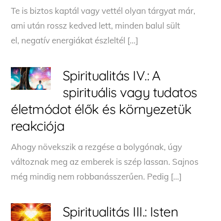
Te is biztos kaptál vagy vettél olyan tárgyat már,
ami után rossz kedved lett, minden balul sült
el, negatív energiákat észleltél […]
Spiritualitás IV.: A
spirituális vagy tudatos
életmódot élők és környezetük
reakciója
Ahogy növekszik a rezgése a bolygónak, úgy
változnak meg az emberek is szép lassan. Sajnos
még mindig nem robbanásszerűen. Pedig […]
Spiritualitás III.: Isten