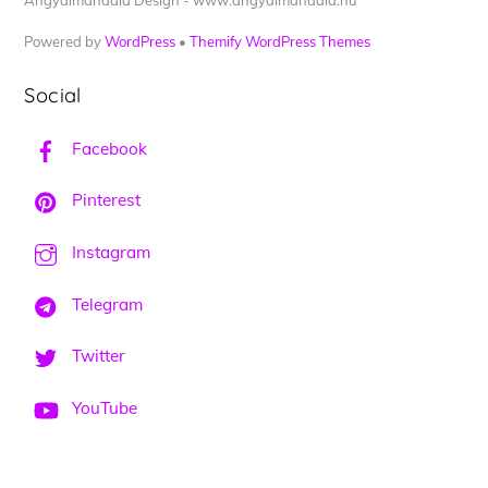
Angyalmandala Design - www.angyalmandala.hu
Powered by
WordPress
•
Themify WordPress Themes
Social
Facebook
Pinterest
Instagram
Telegram
Twitter
YouTube
Back
To
Top