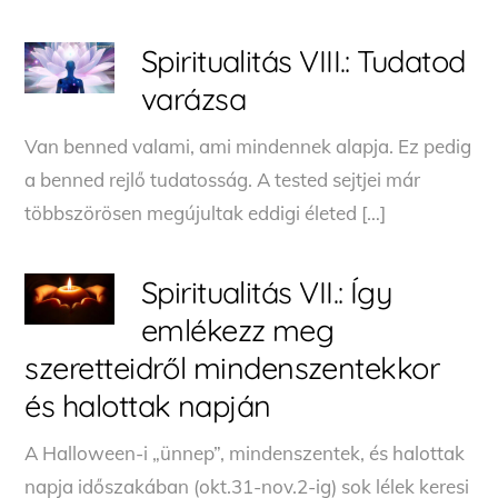
Spiritualitás VIII.: Tudatod
varázsa
Van benned valami, ami mindennek alapja. Ez pedig
a benned rejlő tudatosság. A tested sejtjei már
többszörösen megújultak eddigi életed […]
Spiritualitás VII.: Így
emlékezz meg
szeretteidről mindenszentekkor
és halottak napján
A Halloween-i „ünnep”, mindenszentek, és halottak
napja időszakában (okt.31-nov.2-ig) sok lélek keresi