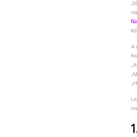
„t
na
fü
Ké
A 
ho
„A
„M
„H
Le
me
1