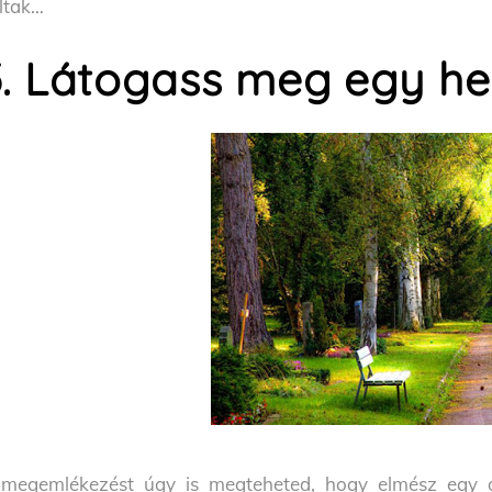
ltak…
5. Látogass meg egy hel
megemlékezést úgy is megteheted, hogy elmész egy ol