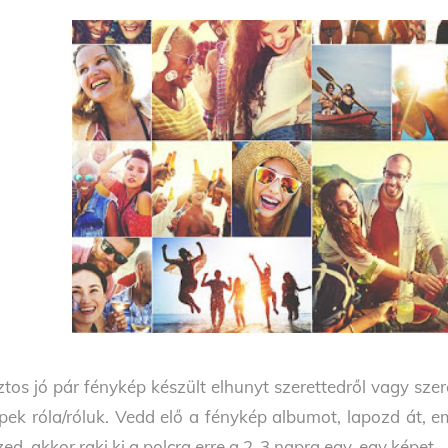
ztos jó pár fénykép készült elhunyt szerettedről vagy sze
pek róla/róluk. Vedd elő a fénykép albumot, lapozd át, e
zed, akkor rakj ki a polcra erre a 2-3 napra egy-egy képet.