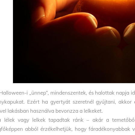
Halloween-i „ünnep”, mindenszentek, és halottak napja idő
nykapukat. Ezért ha gyertyát szeretnél gyújtani, akkor
vel lakásban használva bevonzza a lelkeket.
 lélek vagy lelkek tapadtak ránk – akár a temetőből 
gfőképpen abból érzékelhetjük, hogy fáradékonyabbak v