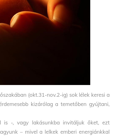
szakában (okt.31-nov.2-ig) sok lélek keresi a
 érdemesebb kizárólag a temetőben gyújtani,
is -, vagy lakásunkba invitáljuk őket, ezt
agyunk – mivel a lelkek emberi energiánkkal