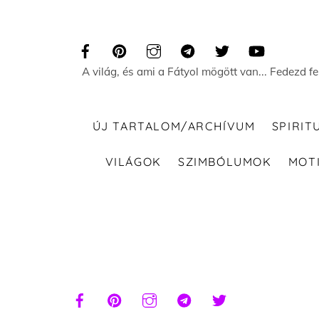
Skip
to
content
A világ, és ami a Fátyol mögött van... Fedezd f
ÚJ TARTALOM/ARCHÍVUM
SPIRIT
VILÁGOK
SZIMBÓLUMOK
MOT