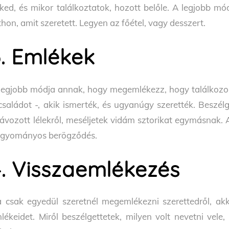
ked, és mikor találkoztatok, hozott belőle. A legjobb m
thon, amit szeretett. Legyen az főétel, vagy desszert.
3. Emlékek
legjobb módja annak, hogy megemlékezz, hogy találkozol
családot -, akik ismerték, és ugyanúgy szerették. Beszélg
távozott lélekről, meséljetek vidám sztorikat egymásnak. 
gyományos berögződés.
4. Visszaemlékezés
 csak egyedül szeretnél megemlékezni szerettedről, akko
lékeidet. Miről beszélgettetek, milyen volt nevetni vele,