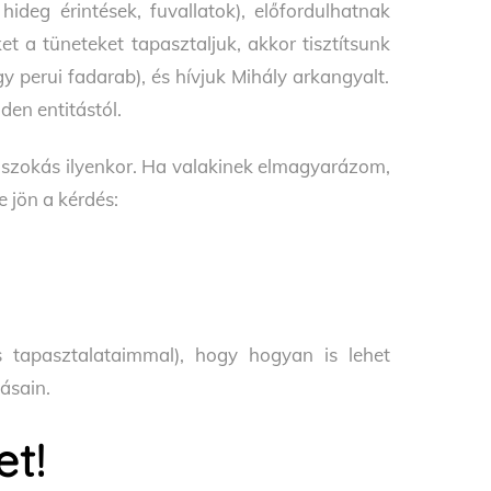
hideg érintések, fuvallatok), előfordulhatnak
et a tüneteket tapasztaljuk, akkor tisztítsunk
y perui fadarab), és hívjuk Mihály arkangyalt.
den entitástól.
 szokás ilyenkor. Ha valakinek elmagyarázom,
e jön a kérdés:
s tapasztalataimmal), hogy hogyan is lehet
ásain.
et!