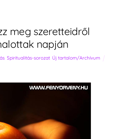
ezz meg szeretteidről
alottak napján
tás
,
Spiritualitás-sorozat
,
Új tartalom/Archívum