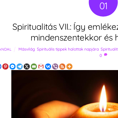
01
Spiritualitás VII.: Így emlék
mindenszentekkor és h
Másvilág
,
Spirituális tippek halottak napjára
,
Spirituali
ANDAL
0