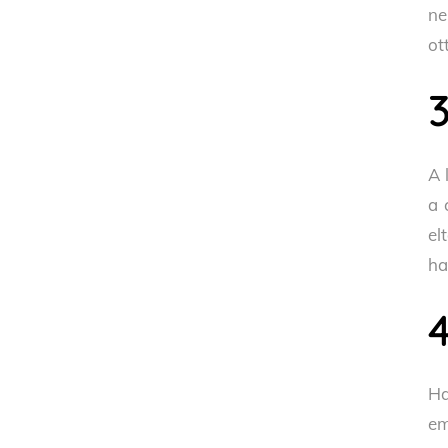
ne
ot
A 
a 
el
ha
Ha
em