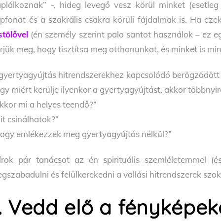
áplálkoznak” -, hideg levegő vesz körül minket (esetleg 
pfonat és a szakrális csakra körüli fájdalmak is. Ha ezek
stölővel
(én személy szerint palo santot használok – ez eg
rjük meg, hogy tisztítsa meg otthonunkat, és minket is min
gyertyagyújtás hitrendszerekhez kapcsolódó berögződött
gy miért kerülje ilyenkor a gyertyagyújtást, akkor többnyir
kkor mi a helyes teendő?”
it csinálhatok?”
ogy emlékezzek meg gyertyagyújtás nélkül?”
írok pár tanácsot az én spirituális szemléletemmel (é
gszabadulni és felülkerekedni a vallási hitrendszerek szok
. Vedd elő a fényképek