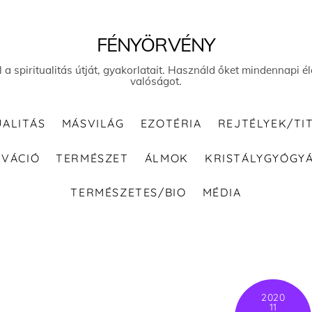
FÉNYÖRVÉNY
el a spiritualitás útját, gyakorlatait. Használd őket mindennapi
valóságot.
UALITÁS
MÁSVILÁG
EZOTÉRIA
REJTÉLYEK/TI
IVÁCIÓ
TERMÉSZET
ÁLMOK
KRISTÁLYGYÓGY
TERMÉSZETES/BIO
MÉDIA
2020
11