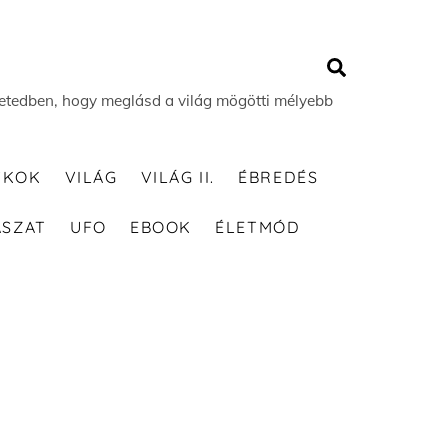
Search
 életedben, hogy meglásd a világ mögötti mélyebb
TKOK
VILÁG
VILÁG II.
ÉBREDÉS
ÁSZAT
UFO
EBOOK
ÉLETMÓD