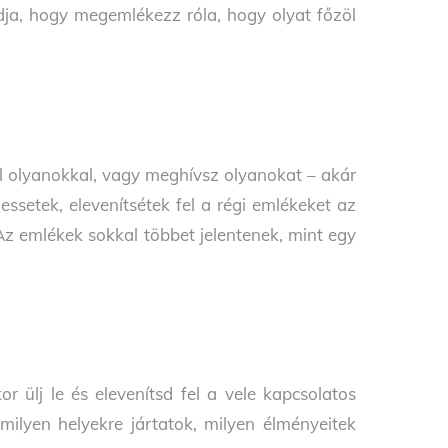
ódja, hogy megemlékezz róla, hogy olyat főzöl
 olyanokkal, vagy meghívsz olyanokat – akár
essetek, elevenítsétek fel a régi emlékeket az
Az emlékek sokkal többet jelentenek, mint egy
r ülj le és elevenítsd fel a vele kapcsolatos
 milyen helyekre jártatok, milyen élményeitek