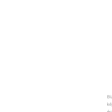
Bi
ké
ér