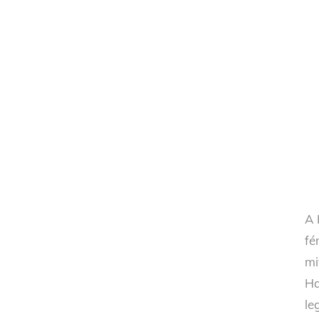
A 
fé
mi
Ha
le