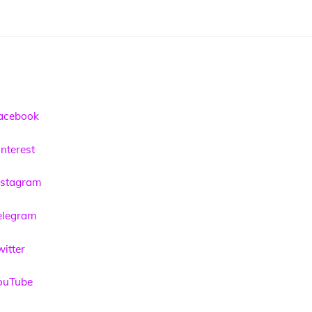
acebook
nterest
nstagram
elegram
itter
ouTube