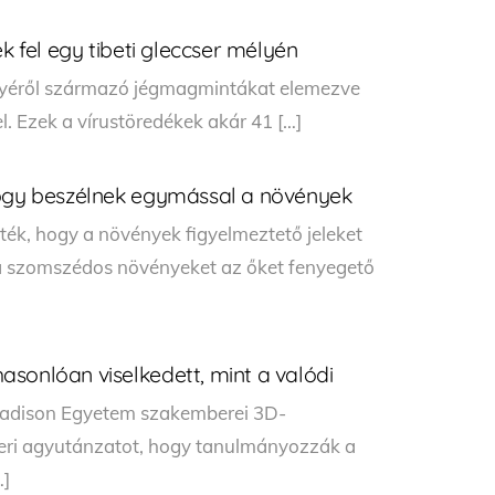
k fel egy tibeti gleccser mélyén
élyéről származó jégmagmintákat elemezve
el. Ezek a vírustöredékek akár 41 […]
hogy beszélnek egymással a növények
ték, hogy a növények figyelmeztető jeleket
 a szomszédos növényeket az őket fenyegető
sonlóan viselkedett, mint a valódi
Madison Egyetem szakemberei 3D-
beri agyutánzatot, hogy tanulmányozzák a
…]