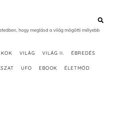
Search
 életedben, hogy meglásd a világ mögötti mélyebb
TKOK
VILÁG
VILÁG II.
ÉBREDÉS
ÁSZAT
UFO
EBOOK
ÉLETMÓD