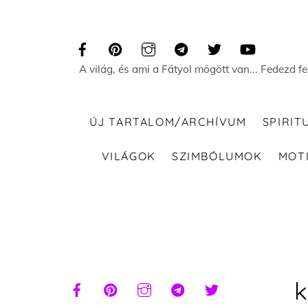
Skip
to
content
A világ, és ami a Fátyol mögött van... Fedezd f
ÚJ TARTALOM/ARCHÍVUM
SPIRIT
VILÁGOK
SZIMBÓLUMOK
MOT
k