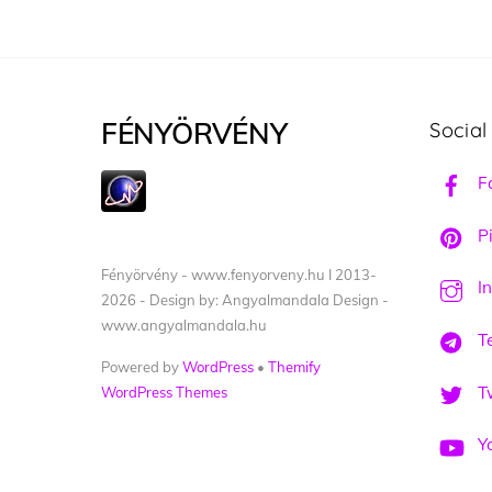
FÉNYÖRVÉNY
Social
F
Pi
Fényörvény - www.fenyorveny.hu I 2013-
I
2026 - Design by: Angyalmandala Design -
www.angyalmandala.hu
T
Powered by
WordPress
•
Themify
Tw
WordPress Themes
Y