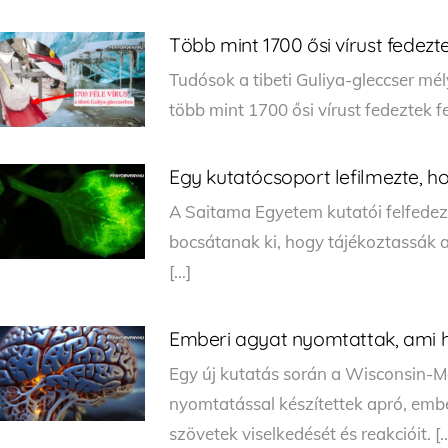
Több mint 1700 ősi vírust fedezte
Tudósok a tibeti Guliya-gleccser m
több mint 1700 ősi vírust fedeztek f
Egy kutatócsoport lefilmezte, 
A Saitama Egyetem kutatói felfedez
bocsátanak ki, hogy tájékoztassák
[…]
Emberi agyat nyomtattak, ami ha
Egy új kutatás során a Wisconsin-
nyomtatással készítettek apró, em
szövetek viselkedését és reakcióit. [