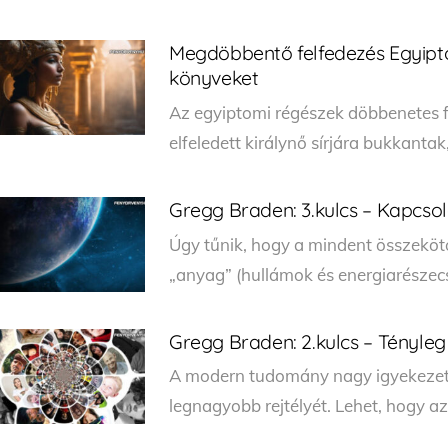
Megdöbbentő felfedezés Egyipto
könyveket
Az egyiptomi régészek döbbenetes fe
elfeledett királynő sírjára bukkantak
Gregg Braden: 3.kulcs – Kapcsola
Úgy tűnik, hogy a mindent összeköt
„anyag” (hullámok és energiarészecs
Gregg Braden: 2.kulcs – Tényle
A modern tudomány nagy igyekezett
legnagyobb rejtélyét. Lehet, hogy az