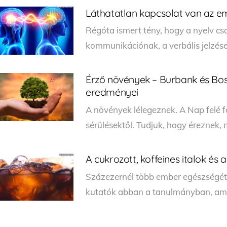
Láthatatlan kapcsolat van az em
Régóta ismert tény, hogy a nyelv csa
kommunikációnak, a verbális jelzése
Érző növények – Burbank és Bo
eredményei
A növények lélegeznek. A Nap felé f
sérülésektől. Tudjuk, hogy éreznek,
A cukrozott, koffeines italok és
Százezernél több ember egészségét
kutatók abban a tanulmányban, amel