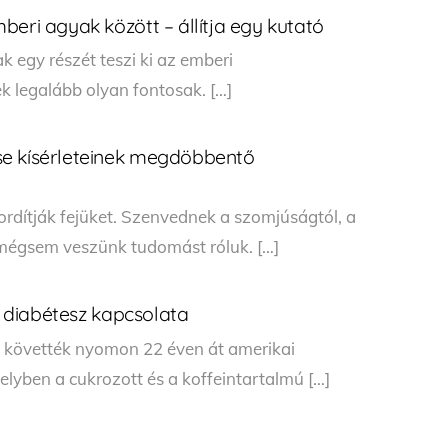
beri agyak között – állítja egy kutató
k egy részét teszi ki az emberi
k legalább olyan fontosak. […]
se kísérleteinek megdöbbentő
ordítják fejüket. Szenvednek a szomjúságtól, a
 mégsem veszünk tudomást róluk. […]
 a diabétesz kapcsolata
 követték nyomon 22 éven át amerikai
yben a cukrozott és a koffeintartalmú […]