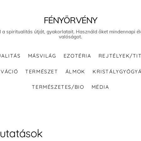
FÉNYÖRVÉNY
el a spiritualitás útját, gyakorlatait. Használd őket mindennapi
valóságot.
UALITÁS
MÁSVILÁG
EZOTÉRIA
REJTÉLYEK/TI
IVÁCIÓ
TERMÉSZET
ÁLMOK
KRISTÁLYGYÓGY
TERMÉSZETES/BIO
MÉDIA
utatások