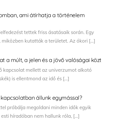
mban, ami átírhatja a történelem
lfedezést tettek friss ásatásaik során. Egy
, miközben kutatták a területet. Az ókori […]
t a múlt, a jelen és a jövő valóságai közt
ő kapcsolat mellett az univerzumot alkotó
kék) is ellentmond az idő és […]
g kapcsolatban állunk egymással?
el próbálja megoldani minden idők egyik
 esti híradóban nem hallunk róla, […]