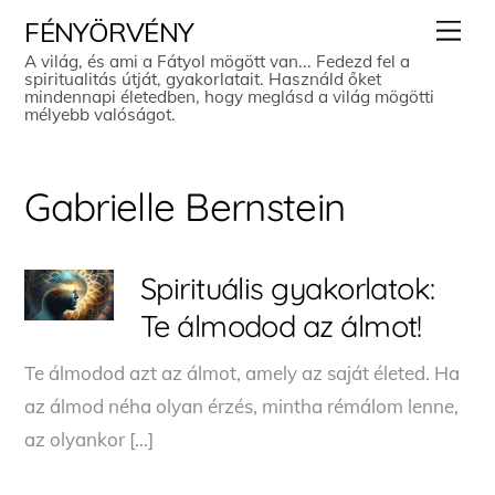
Skip
Men
FÉNYÖRVÉNY
to
A világ, és ami a Fátyol mögött van... Fedezd fel a
spiritualitás útját, gyakorlatait. Használd őket
content
mindennapi életedben, hogy meglásd a világ mögötti
mélyebb valóságot.
Gabrielle Bernstein
Spirituális gyakorlatok:
Te álmodod az álmot!
Te álmodod azt az álmot, amely az saját életed. Ha
az álmod néha olyan érzés, mintha rémálom lenne,
az olyankor […]