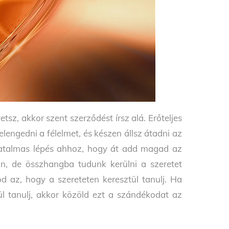
tsz, akkor szent szerződést írsz alá. Erőteljes
engedni a félelmet, és készen állsz átadni az
 hatalmas lépés ahhoz, hogy át add magad az
n, de összhangba tudunk kerülni a szeretet
d az, hogy a szereteten keresztül tanulj. Ha
tül tanulj, akkor közöld ezt a szándékodat az