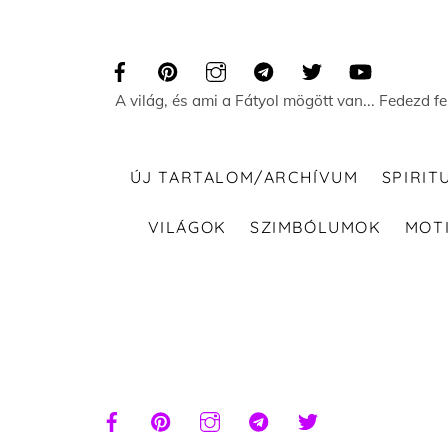
Skip
to
content
A világ, és ami a Fátyol mögött van... Fedezd f
ÚJ TARTALOM/ARCHÍVUM
SPIRIT
VILÁGOK
SZIMBÓLUMOK
MOT