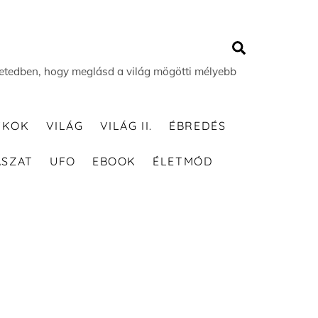
Search
 életedben, hogy meglásd a világ mögötti mélyebb
TKOK
VILÁG
VILÁG II.
ÉBREDÉS
ÁSZAT
UFO
EBOOK
ÉLETMÓD