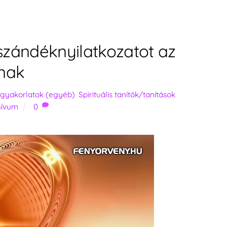
s szándéknyilatkozatot az
nak
s gyakorlatok (egyéb)
,
Spirituális tanítók/tanítások
,
hívum
0