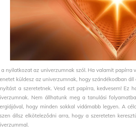
 a nyilatkozat az univerzumnak szól. Ha valamit papírra ve
enetet küldesz az univerzumnak, hogy szándékodban áll el
ányítást a szeretetnek. Vesd ezt papírra, kedvesem! Ez
iverzumnak. Nem állhatunk meg a tanulási folyamatba
ergiájával, hogy minden sokkal vidámabb legyen. A célo
szen állsz elköteleződni arra, hogy a szereteten keresz
iverzummal.