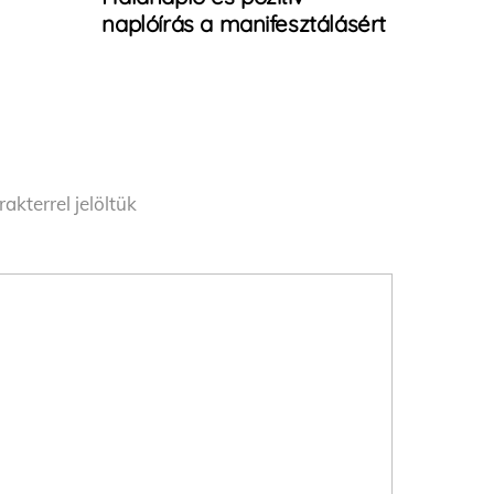
naplóírás a manifesztálásért
akterrel jelöltük