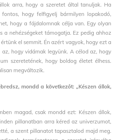
lok arra, hogy a szeretet által tanuljak. Ha
fontos, hogy felfigyelj bármilyen lopakodó,
énet, hogy a fájdalomnak célja van. Egy olyan
t és a nehézségeket támogatja. Ez pedig ahhoz
 értünk el semmit. Én azért vagyok, hogy ezt a
l az, hogy vidámak legyünk. A célod az, hogy
m szeretetének, hogy boldog életet élhess.
álisan megváltozik.
ébredsz, mondd a következőt: „Készen állok,
emben magad, csak mondd ezt: Készen állok,
inden pillanatban arra kéred az univerzumot,
etté, a szent pillanatot tapasztalod majd meg.