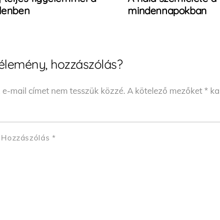
elenben
mindennapokban
élemény, hozzászólás?
 e-mail címet nem tesszük közzé.
A kötelező mezőket
*
kar
Hozzászólás
*