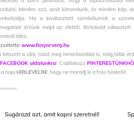
akorold a szent pillanatot, hogy a tapasztalataid elk
zdulni. Minden szó, amit kimondunk, és minden kép, ami
imbolizálja. Ha a kiválasztott szimbólumok a szeret
mogatást érzünk majd az élettől. Birtokold választott 
eretnél látni.
zzétette:
www.fenyorveny.hu
 tetszett a cikk, oszd meg ismerőseiddel is, még több érd
FACEBOOK oldalunkra
! Csatlakozz
PINTERESTÜNKHÖ
l a napi
HÍRLEVÉLRE
, hogy ne maradj le a friss hírekről!
iella Bernstein
Sugározd azt, amit kapni szeretnél!
Sp