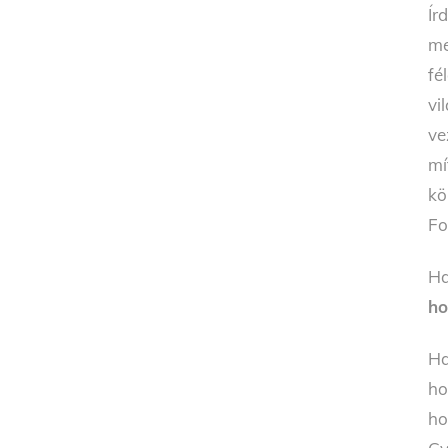
Ír
me
fé
vi
ve
mí
kö
Fo
Ha
ho
Ha
ho
ho