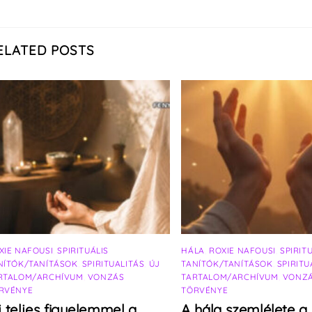
ELATED POSTS
XIE NAFOUSI
,
SPIRITUÁLIS
HÁLA
,
ROXIE NAFOUSI
,
SPIRIT
NÍTÓK/TANÍTÁSOK
,
SPIRITUALITÁS
,
ÚJ
TANÍTÓK/TANÍTÁSOK
,
SPIRITU
RTALOM/ARCHÍVUM
,
VONZÁS
TARTALOM/ARCHÍVUM
,
VONZ
RVÉNYE
TÖRVÉNYE
j teljes figyelemmel a
A hála szemlélete a