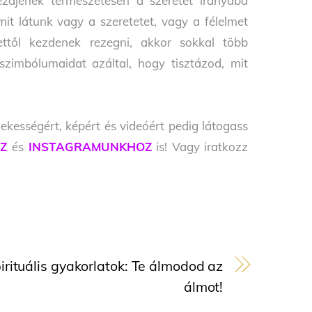
ezdjenek természetesen a szeretet irányába
t látunk vagy a szeretetet, vagy a félelmet
ettől kezdenek rezegni, akkor sokkal több
szimbólumaidat azáltal, hogy tisztázod, mit
ekességért, képért és videóért pedig látogass
Z
és
INSTAGRAMUNKHOZ
is! Vagy iratkozz
irituális gyakorlatok: Te álmodod az
álmot!