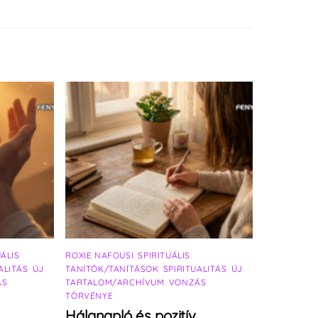
UÁLIS
ROXIE NAFOUSI
,
SPIRITUÁLIS
ALITÁS
,
ÚJ
TANÍTÓK/TANÍTÁSOK
,
SPIRITUALITÁS
,
ÚJ
ÁS
TARTALOM/ARCHÍVUM
,
VONZÁS
TÖRVÉNYE
Hálanapló és pozitív