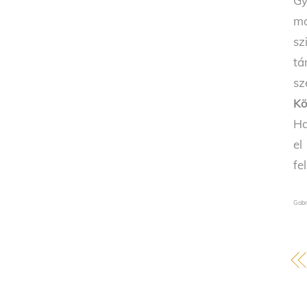
Gy
mo
sz
tá
sz
Kö
Ha
el
fe
Gabr