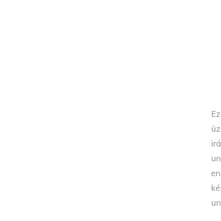
Ez
üz
ir
un
en
ké
un