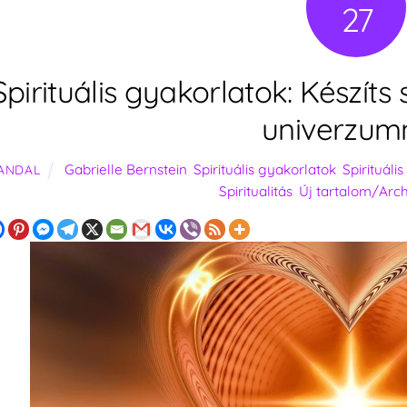
27
Spirituális gyakorlatok: Készít
univerzum
Gabrielle Bernstein
,
Spirituális gyakorlatok
,
Spirituáli
ANDAL
Spiritualitás
,
Új tartalom/Arc