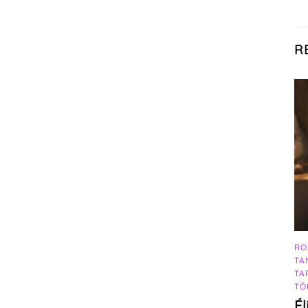
R
RO
TA
TA
TÖ
Él