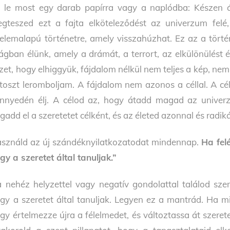
d le most egy darab papírra vagy a naplódba: Készen ál
gteszed ezt a fajta elköteleződést az univerzum felé, 
lelemalapú történetre, amely visszahúzhat. Ez az a tört
lágban élünk, amely a drámát, a terrort, az elkülönülés
zet, hogy elhiggyük, fájdalom nélkül nem teljes a kép, nem
toszt leromboljam. A fájdalom nem azonos a céllal. A cé
nnyedén élj. A célod az, hogy átadd magad az univerzu
gadd el a szeretetet célként, és az életed azonnal és radik
sználd az új szándéknyilatkozatodat mindennap.
Ha fel
gy a szeretet által tanuljak.”
 nehéz helyzettel vagy negatív gondolattal találod sz
gy a szeretet által tanuljak. Legyen ez a mantrád. Ha m
gy értelmezze újra a félelmedet, és változtassa át szeret