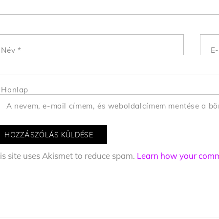
Név
*
E-
Honlap
A nevem, e-mail címem, és weboldalcímem mentése a b
is site uses Akismet to reduce spam.
Learn how your comme