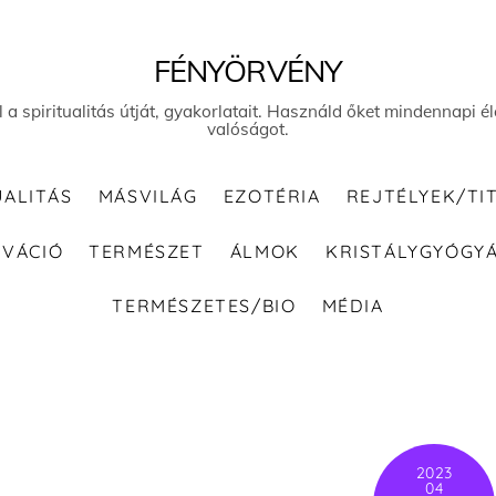
FÉNYÖRVÉNY
el a spiritualitás útját, gyakorlatait. Használd őket mindennapi
valóságot.
UALITÁS
MÁSVILÁG
EZOTÉRIA
REJTÉLYEK/TI
IVÁCIÓ
TERMÉSZET
ÁLMOK
KRISTÁLYGYÓGY
TERMÉSZETES/BIO
MÉDIA
2023
04