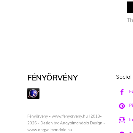
Th
FÉNYÖRVÉNY
Social
F
Pi
Fényörvény - www.fenyorveny.hu I 2013-
I
2026 - Design by: Angyalmandala Design -
www.angyalmandala.hu