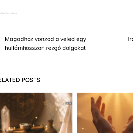
ielle Bernstein
Magadhoz vonzod a veled egy
I
hullámhosszon rezgő dolgokat
ELATED POSTS