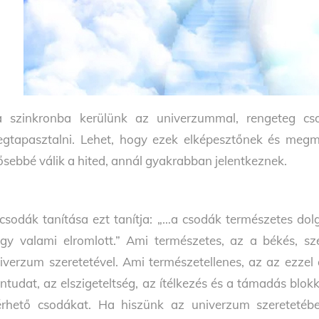
 szinkronba kerülünk az univerzummal, rengeteg csod
gtapasztalni. Lehet, hogy ezek elképesztőnek és megm
ősebbé válik a hited, annál gyakrabban jelentkeznek.
csodák tanítása ezt tanítja: „…a csodák természetes dol
gy valami elromlott.” Ami természetes, az a békés, sz
iverzum szeretetével. Ami természetellenes, az az ezzel a
ntudat, az elszigeteltség, az ítélkezés és a támadás blok
érhető csodákat. Ha hiszünk az univerzum szeretetében