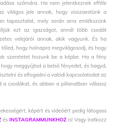
adása számára. Ha nem jelentkeznek efféle
z világos jele annak, hogy visszaestünk a
lyan tapasztalat, mely során arra emlékszünk
sítjük ezt az igazságot, annál több csodát
zetes velejárói annak, akik vagyunk. És ha
l tőled, hogy holnapra megvilágosodj, és hogy
öbb szeretetet hozunk be a képbe. Ha a fény
ő, hogy meggyújtsd a belső fényedet, és hagyd,
isztelni és elfogadni a valódi kapcsolatodat az
 a csodákat, és abban a pillanatban válassz
ekességért, képért és videóért pedig látogass
Z
és
INSTAGRAMMUNKHOZ
is! Vagy iratkozz