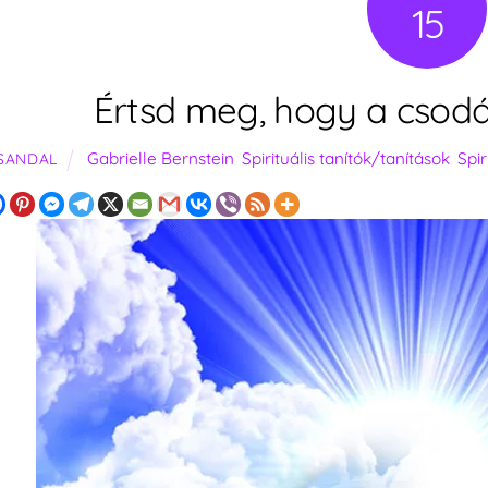
15
Értsd meg, hogy a csodá
Gabrielle Bernstein
,
Spirituális tanítók/tanítások
,
Spir
SANDAL