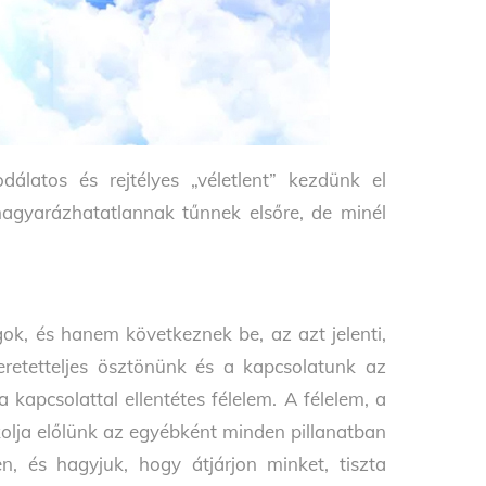
álatos és rejtélyes „véletlent” kezdünk el
agyarázhatatlannak tűnnek elsőre, de minél
gok, és hanem következnek be, az azt jelenti,
eretetteljes ösztönünk és a kapcsolatunk az
 kapcsolattal ellentétes félelem. A félelem, a
kolja előlünk az egyébként minden pillanatban
, és hagyjuk, hogy átjárjon minket, tiszta