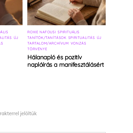
UÁLIS
ROXIE NAFOUSI
,
SPIRITUÁLIS
ALITÁS
,
ÚJ
TANÍTÓK/TANÍTÁSOK
,
SPIRITUALITÁS
,
ÚJ
ÁS
TARTALOM/ARCHÍVUM
,
VONZÁS
TÖRVÉNYE
Hálanapló és pozitív
naplóírás a manifesztálásért
akterrel jelöltük