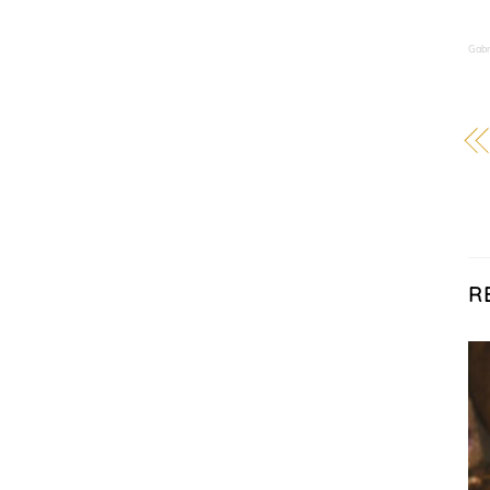
Gabr
R