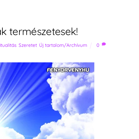
k természetesek!
itualitás
,
Szeretet
,
Új tartalom/Archívum
0