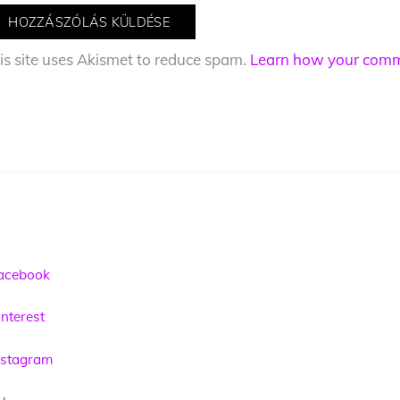
is site uses Akismet to reduce spam.
Learn how your comme
acebook
nterest
nstagram