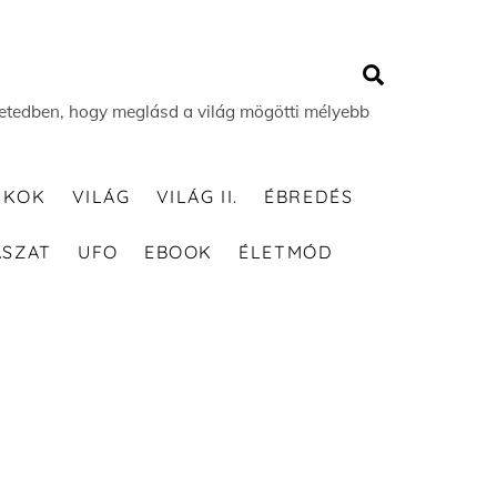
Search
 életedben, hogy meglásd a világ mögötti mélyebb
TKOK
VILÁG
VILÁG II.
ÉBREDÉS
ÁSZAT
UFO
EBOOK
ÉLETMÓD