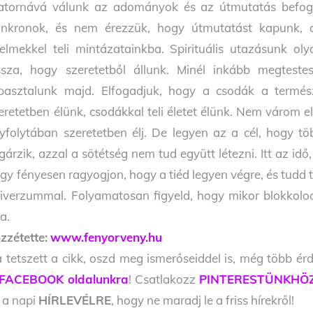
atornává válunk az adományok és az útmutatás befog
inkronok, és nem érezzük, hogy útmutatást kapunk, a
lelmekkel teli mintázatainkba. Spirituális utazásunk o
ssza, hogy szeretetből állunk. Minél inkább megteste
pasztalunk majd. Elfogadjuk, hogy a csodák a termés
eretetben élünk, csodákkal teli életet élünk. Nem várom e
yfolytában szeretetben élj. De legyen az a cél, hogy t
gárzik, azzal a sötétség nem tud együtt létezni. Itt az id
gy fényesen ragyogjon, hogy a tiéd legyen végre, és tudd t
iverzummal. Folyamatosan figyeld, hogy mikor blokkolod
ra.
zzétette:
www.fenyorveny.hu
 tetszett a cikk, oszd meg ismerőseiddel is, még több érd
FACEBOOK oldalunkra
! Csatlakozz
PINTERESTÜNKHÖ
l a napi
HÍRLEVÉLRE
, hogy ne maradj le a friss hírekről!