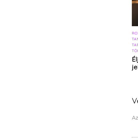
RO
TA
TA
TÖ
Él
j
V
Az