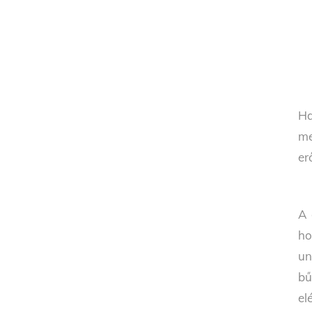
Ha
me
er
A 
ho
un
bű
el