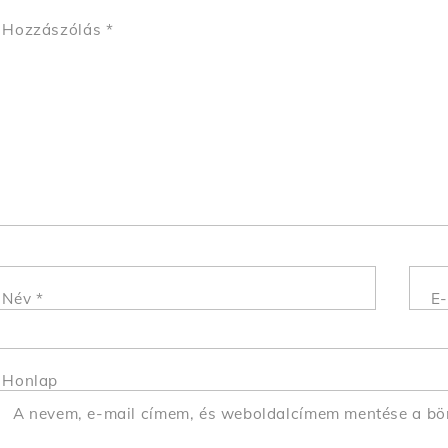
Hozzászólás
*
Név
*
E-
Honlap
A nevem, e-mail címem, és weboldalcímem mentése a b