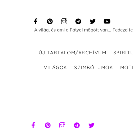
Skip
to
content
A világ, és ami a Fátyol mögött van... Fedezd f
ÚJ TARTALOM/ARCHÍVUM
SPIRIT
VILÁGOK
SZIMBÓLUMOK
MOT