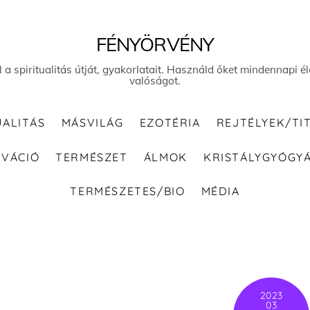
FÉNYÖRVÉNY
el a spiritualitás útját, gyakorlatait. Használd őket mindennapi
valóságot.
UALITÁS
MÁSVILÁG
EZOTÉRIA
REJTÉLYEK/TI
IVÁCIÓ
TERMÉSZET
ÁLMOK
KRISTÁLYGYÓGY
TERMÉSZETES/BIO
MÉDIA
2023
03