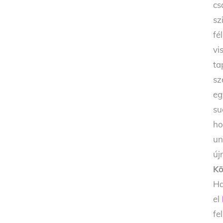
cs
sz
fé
vi
ta
sz
eg
su
ho
un
új
Kö
Ha
el
fe