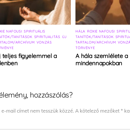
XIE NAFOUSI
,
SPIRITUÁLIS
HÁLA
,
ROXIE NAFOUSI
,
SPIRIT
NÍTÓK/TANÍTÁSOK
,
SPIRITUALITÁS
,
ÚJ
TANÍTÓK/TANÍTÁSOK
,
SPIRITU
RTALOM/ARCHÍVUM
,
VONZÁS
TARTALOM/ARCHÍVUM
,
VONZ
RVÉNYE
TÖRVÉNYE
j teljes figyelemmel a
A hála szemlélete a
elenben
mindennapokban
élemény, hozzászólás?
 e-mail címet nem tesszük közzé.
A kötelező mezőket
*
kar