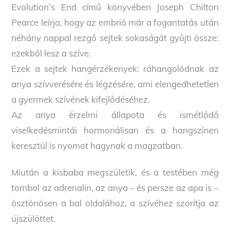
Evolution’s End című könyvében Joseph Chilton
Pearce leírja, hogy az embrió már a fogantatás után
néhány nappal rezgő sejtek sokaságát gyűjti össze:
ezekből lesz a szíve.
Ezek a sejtek hangérzékenyek: ráhangolódnak az
anya szívverésére és légzésére, ami elengedhetetlen
a gyermek szívének kifejlődéséhez.
Az anya érzelmi állapota és ismétlődő
viselkedésmintái hormonálisan és a hangszínen
keresztül is nyomot hagynak a magzatban.
Miután a kisbaba megszületik, és a testében még
tombol az adrenalin, az anya – és persze az apa is –
ösztönösen a bal oldalához, a szívéhez szorítja az
újszülöttet.