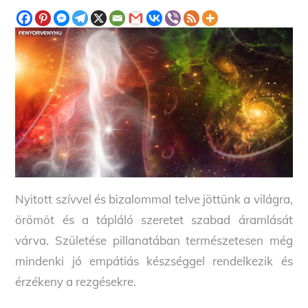
Nyitott szívvel és bizalommal telve jöttünk a világra,
örömöt és a tápláló szeretet szabad áramlását
várva. Születése pillanatában természetesen még
mindenki jó empátiás készséggel rendelkezik és
érzékeny a rezgésekre.