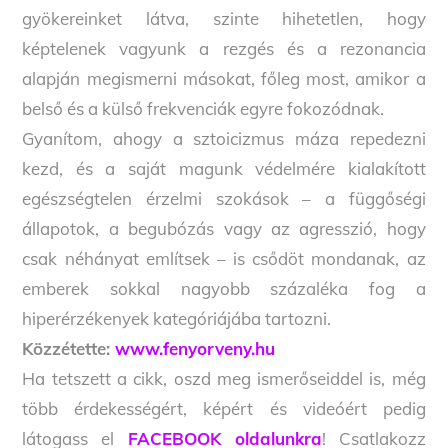
gyökereinket látva, szinte hihetetlen, hogy
képtelenek vagyunk a rezgés és a rezonancia
alapján megismerni másokat, főleg most, amikor a
belső és a külső frekvenciák egyre fokozódnak.
Gyanítom, ahogy a sztoicizmus máza repedezni
kezd, és a saját magunk védelmére kialakított
egészségtelen érzelmi szokások – a függőségi
állapotok, a begubózás vagy az agresszió, hogy
csak néhányat említsek – is csődöt mondanak, az
emberek sokkal nagyobb százaléka fog a
hiperérzékenyek kategóriájába tartozni.
Közzétette:
www.fenyorveny.hu
Ha tetszett a cikk, oszd meg ismerőseiddel is, még
több érdekességért, képért és videóért pedig
látogass el
FACEBOOK oldalunkra
! Csatlakozz