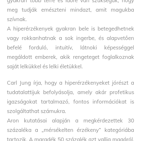
gyakran több térre és időre van szükségük, hogy
meg tudják emészteni mindazt, amit magukba
szívnak.
A hiperérzékenyek gyakran bele is betegedhetnek
vagy rokkanhatnak a sok ingerbe, és alapvetően
befelé forduló, intuitív, látnoki képességgel
megáldott emberek, akik rengeteget foglalkoznak
saját lelkükkel és lelki életükkel.
Carl Jung írja, hogy a hiperérzékenyeket jórészt a
tudatalattijuk befolyásolja, amely akár profetikus
igazságokat tartalmazó, fontos információkat is
szolgáltathat számukra.
Aron kutatásai alapján a megkérdezettek 30
százaléka a „mérsékelten érzékeny” kategóriába
tartozik. A maradék 50 százalék azt vallja magáról,