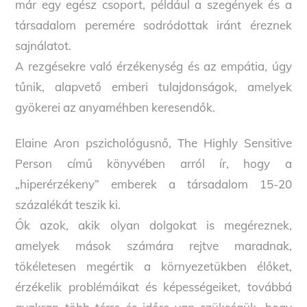
már egy egész csoport, például a szegények és a
társadalom peremére sodródottak iránt éreznek
sajnálatot.
A rezgésekre való érzékenység és az empátia, úgy
tűnik, alapvető emberi tulajdonságok, amelyek
gyökerei az anyaméhben keresendők.
Elaine Aron pszichológusnő, The Highly Sensitive
Person című könyvében arról ír, hogy a
„hiperérzékeny” emberek a társadalom 15-20
százalékát teszik ki.
Ők azok, akik olyan dolgokat is megéreznek,
amelyek mások számára rejtve maradnak,
tökéletesen megértik a környezetükben élőket,
érzékelik problémáikat és képességeiket, továbbá