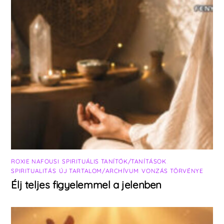
ROXIE NAFOUSI
,
SPIRITUÁLIS TANÍTÓK/TANÍTÁSOK
,
SPIRITUALITÁS
,
ÚJ TARTALOM/ARCHÍVUM
,
VONZÁS TÖRVÉNYE
Élj teljes figyelemmel a jelenben