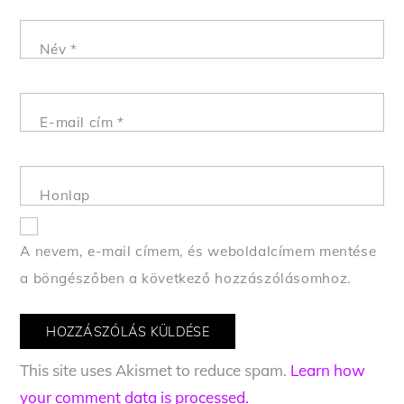
Név
*
E-mail cím
*
Honlap
A nevem, e-mail címem, és weboldalcímem mentése
a böngészőben a következő hozzászólásomhoz.
This site uses Akismet to reduce spam.
Learn how
your comment data is processed.