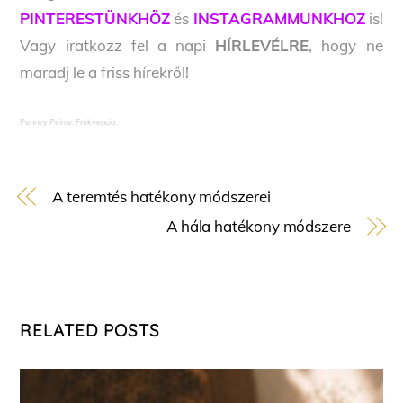
PINTERESTÜNKHÖZ
és
INSTAGRAMMUNKHOZ
is!
Vagy iratkozz fel a napi
HÍRLEVÉLRE
, hogy ne
maradj le a friss hírekről!
Penney Peirce: Frekvencia
A teremtés hatékony módszerei
A hála hatékony módszere
RELATED POSTS