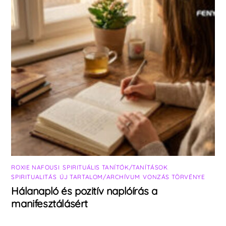
ROXIE NAFOUSI
,
SPIRITUÁLIS TANÍTÓK/TANÍTÁSOK
,
SPIRITUALITÁS
,
ÚJ TARTALOM/ARCHÍVUM
,
VONZÁS TÖRVÉNYE
Hálanapló és pozitív naplóírás a
manifesztálásért