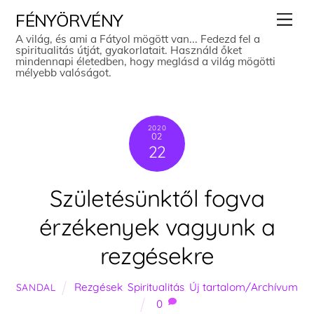
Skip
Men
FÉNYÖRVÉNY
to
A világ, és ami a Fátyol mögött van... Fedezd fel a
spiritualitás útját, gyakorlatait. Használd őket
content
mindennapi életedben, hogy meglásd a világ mögötti
mélyebb valóságot.
2020
02
22
Születésünktől fogva
érzékenyek vagyunk a
rezgésekre
Rezgések
,
Spiritualitás
,
Új tartalom/Archívum
SANDAL
0