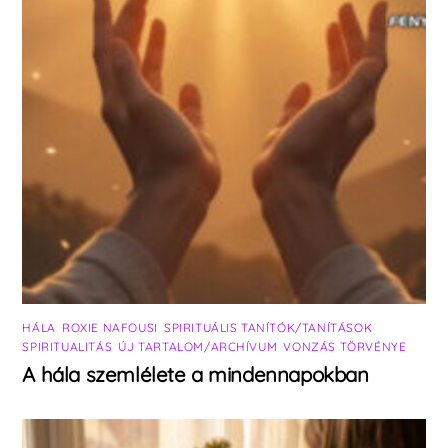
HÁLA
,
ROXIE NAFOUSI
,
SPIRITUÁLIS TANÍTÓK/TANÍTÁSOK
,
SPIRITUALITÁS
,
ÚJ TARTALOM/ARCHÍVUM
,
VONZÁS TÖRVÉNYE
A hála szemlélete a mindennapokban