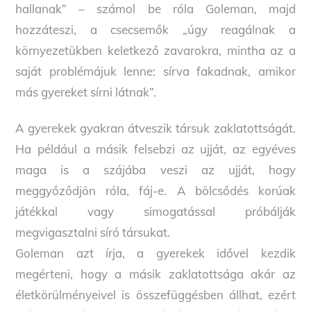
hallanak” – számol be róla Goleman, majd
hozzáteszi, a csecsemők „úgy reagálnak a
környezetükben keletkező zavarokra, mintha az a
saját problémájuk lenne: sírva fakadnak, amikor
más gyereket sírni látnak”.
A gyerekek gyakran átveszik társuk zaklatottságát.
Ha például a másik felsebzi az ujját, az egyéves
maga is a szájába veszi az ujját, hogy
meggyőződjön róla, fáj-e. A bölcsődés korúak
játékkal vagy simogatással próbálják
megvigasztalni síró társukat.
Goleman azt írja, a gyerekek idővel kezdik
megérteni, hogy a másik zaklatottsága akár az
életkörülményeivel is összefüggésben állhat, ezért