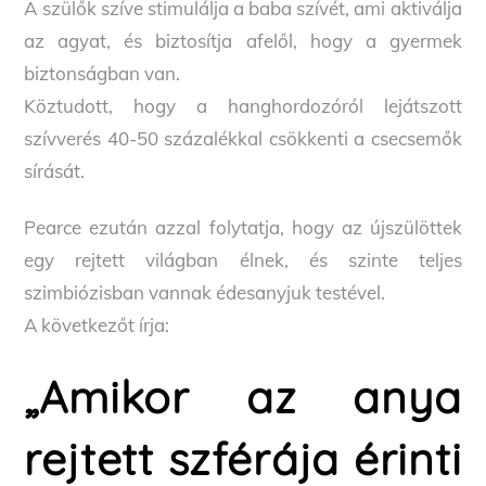
A szülők szíve stimulálja a baba szívét, ami aktiválja
az agyat, és biztosítja afelől, hogy a gyermek
biztonságban van.
Köztudott, hogy a hanghordozóról lejátszott
szívverés 40-50 százalékkal csökkenti a csecsemők
sírását.
Pearce ezután azzal folytatja, hogy az újszülöttek
egy rejtett világban élnek, és szinte teljes
szimbiózisban vannak édesanyjuk testével.
A következőt írja:
„Amikor az anya
rejtett szférája érinti