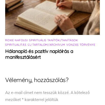
ROXIE NAFOUSI
,
SPIRITUÁLIS TANÍTÓK/TANÍTÁSOK
,
SPIRITUALITÁS
,
ÚJ TARTALOM/ARCHÍVUM
,
VONZÁS TÖRVÉNYE
Hálanapló és pozitív naplóírás a
manifesztálásért
Vélemény, hozzászólás?
Az e-mail címet nem tesszük közzé.
A kötelező
mezőket
*
karakterrel jelöltük