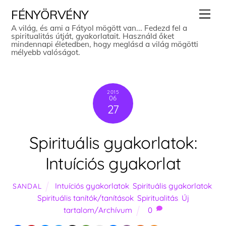
Skip
Men
FÉNYÖRVÉNY
to
A világ, és ami a Fátyol mögött van... Fedezd fel a
spiritualitás útját, gyakorlatait. Használd őket
content
mindennapi életedben, hogy meglásd a világ mögötti
mélyebb valóságot.
2015
06
27
Spirituális gyakorlatok:
Intuíciós gyakorlat
Intuíciós gyakorlatok
,
Spirituális gyakorlatok
,
SANDAL
Spirituális tanítók/tanítások
,
Spiritualitás
,
Új
tartalom/Archívum
0