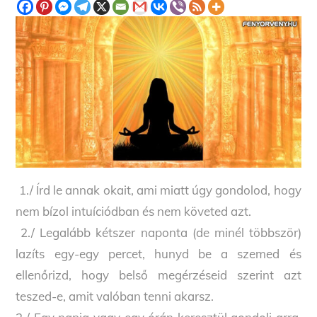
1./ Írd le annak okait, ami miatt úgy gondolod, hogy
nem bízol intuíciódban és nem követed azt.
2./ Legalább kétszer naponta (de minél többször)
lazíts egy-egy percet, hunyd be a szemed és
ellenőrizd, hogy belső megérzéseid szerint azt
teszed-e, amit valóban tenni akarsz.