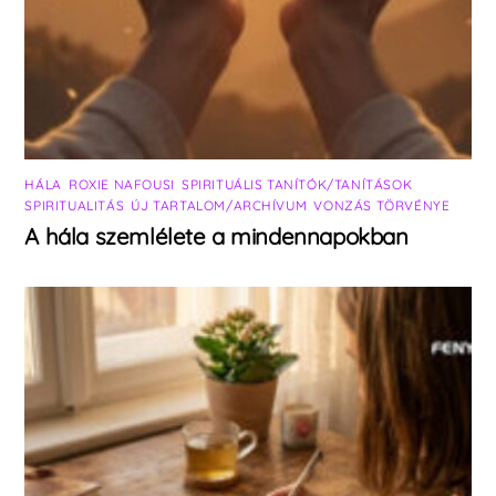
HÁLA
,
ROXIE NAFOUSI
,
SPIRITUÁLIS TANÍTÓK/TANÍTÁSOK
,
SPIRITUALITÁS
,
ÚJ TARTALOM/ARCHÍVUM
,
VONZÁS TÖRVÉNYE
A hála szemlélete a mindennapokban