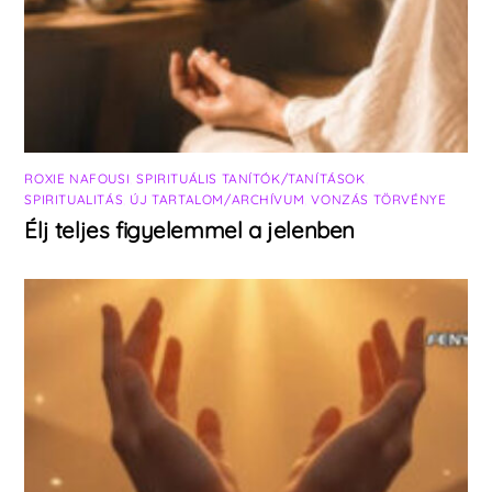
ROXIE NAFOUSI
,
SPIRITUÁLIS TANÍTÓK/TANÍTÁSOK
,
SPIRITUALITÁS
,
ÚJ TARTALOM/ARCHÍVUM
,
VONZÁS TÖRVÉNYE
Élj teljes figyelemmel a jelenben