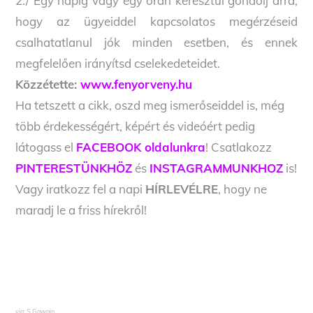
2./ Egy napig vagy egy órán keresztül gondolj arra,
hogy az ügyeiddel kapcsolatos megérzéseid
csalhatatlanul jók minden esetben, és ennek
megfelelően irányítsd cselekedeteidet.
Közzétette:
www.fenyorveny.hu
Ha tetszett a cikk, oszd meg ismerőseiddel is, még
több érdekességért, képért és videóért pedig
látogass el
FACEBOOK oldalunkra
! Csatlakozz
PINTERESTÜNKHÖZ
és
INSTAGRAMMUNKHOZ
is!
Vagy iratkozz fel a napi
HÍRLEVÉLRE
, hogy ne
maradj le a friss hírekről!
via: S.Gawain