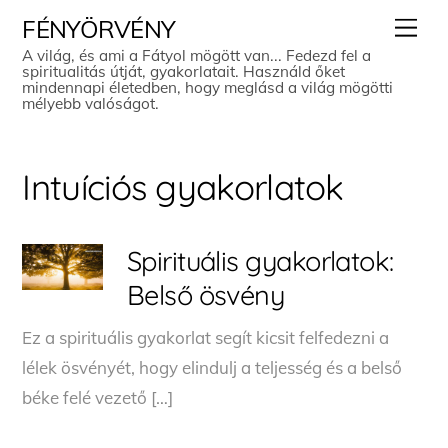
Skip
Men
FÉNYÖRVÉNY
to
A világ, és ami a Fátyol mögött van... Fedezd fel a
spiritualitás útját, gyakorlatait. Használd őket
content
mindennapi életedben, hogy meglásd a világ mögötti
mélyebb valóságot.
Intuíciós gyakorlatok
Spirituális gyakorlatok:
Belső ösvény
Ez a spirituális gyakorlat segít kicsit felfedezni a
lélek ösvényét, hogy elindulj a teljesség és a belső
béke felé vezető […]