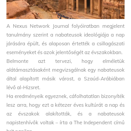
A Nexus Network Journal folyóiratban megjelent
tanulmány szerint a nabateusok ideológiája a nap
járására épült, és alaposan értették a csillagászati
eseményeket és azok jelentőségét az évszakokban.
Belmonte azt tervezi, hogy elméletük
alátámasztásaként megvizsgálnak egy nabateusok
által alapított másik várost, a Szaúd-Arábiában
lévő al-Hizsret.
Ha eredményeik egyeznek, cáfolhatatlan bizonyíték
lesz arra, hogy ezt a kétezer éves kultúrát a nap és
az évszakok alakították, és a nabateusok
napistenhívők voltak – írta a The Independent című