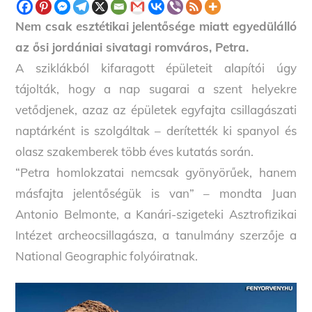
Nem csak esztétikai jelentősége miatt egyedülálló
az ősi jordániai sivatagi romváros, Petra.
A sziklákból kifaragott épületeit alapítói úgy
tájolták, hogy a nap sugarai a szent helyekre
vetődjenek, azaz az épületek egyfajta csillagászati
naptárként is szolgáltak – derítették ki spanyol és
olasz szakemberek több éves kutatás során.
“Petra homlokzatai nemcsak gyönyörűek, hanem
másfajta jelentőségük is van” – mondta Juan
Antonio Belmonte, a Kanári-szigeteki Asztrofizikai
Intézet archeocsillagásza, a tanulmány szerzője a
National Geographic folyóiratnak.