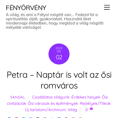
Skip
Men
FÉNYÖRVÉNY
to
A világ, és ami a Fátyol mögött van... Fedezd fel a
spiritualitás útját, gyakorlatait. Használd őket
content
mindennapi életedben, hogy meglásd a világ mögötti
mélyebb valóságot.
2020
03
02
Petra – Naptár is volt az ősi
romváros
Csodálatos világunk
,
Érdekes helyek
,
Ősi
SANDAL
civilizációk
,
Ősi városok és építmények
,
Rejtélyek/Titkok
,
Új tartalom/Archívum
,
Világ
0