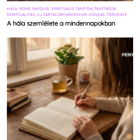
HÁLA
,
ROXIE NAFOUSI
,
SPIRITUÁLIS TANÍTÓK/TANÍTÁSOK
,
SPIRITUALITÁS
,
ÚJ TARTALOM/ARCHÍVUM
,
VONZÁS TÖRVÉNYE
A hála szemlélete a mindennapokban