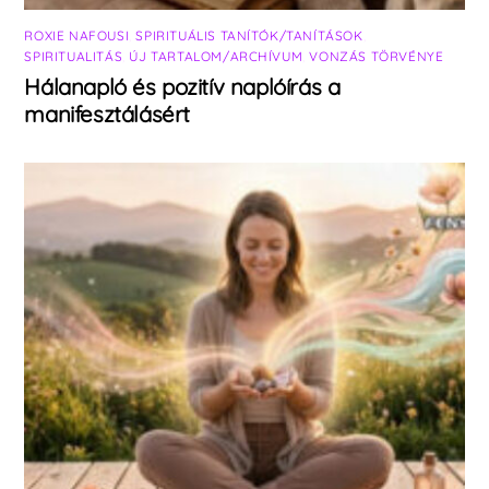
ROXIE NAFOUSI
,
SPIRITUÁLIS TANÍTÓK/TANÍTÁSOK
,
SPIRITUALITÁS
,
ÚJ TARTALOM/ARCHÍVUM
,
VONZÁS TÖRVÉNYE
Hálanapló és pozitív naplóírás a
manifesztálásért