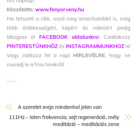
brit napilap.
Közzétette:
www.fenyorveny.hu
Ha tetszett a cikk, oszd meg ismerőseiddel is, még
több érdekességért, képért és videóért pedig
látogass el
FACEBOOK oldalunkra
! Csatlakozz
PINTERESTÜNKHÖZ
és
INSTAGRAMMUNKHOZ
is!
Vagy iratkozz fel a napi
HÍRLEVÉLRE
, hogy ne
maradj le a friss hírekről!
index.hu
A szeretet ereje mindenhol jelen van
111Hz – Isten frekvencia, sejt regeneráció, mély
meditáció ~ meditációs zene