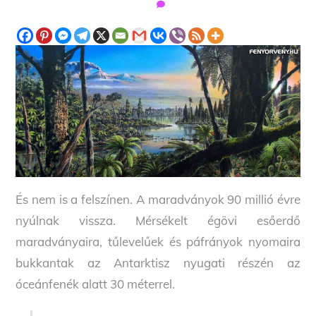
És nem is a felszínen. A maradványok 90 millió évre
nyúlnak vissza. Mérsékelt égövi esőerdő
maradványaira, tűlevelűek és páfrányok nyomaira
bukkantak az Antarktisz nyugati részén az
óceánfenék alatt 30 méterrel.