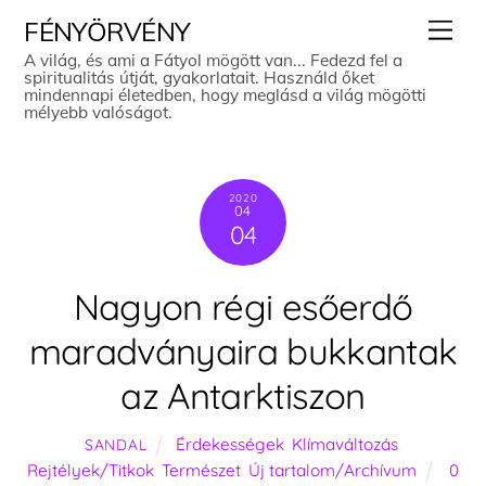
Skip
Men
FÉNYÖRVÉNY
to
A világ, és ami a Fátyol mögött van... Fedezd fel a
spiritualitás útját, gyakorlatait. Használd őket
content
mindennapi életedben, hogy meglásd a világ mögötti
mélyebb valóságot.
2020
04
04
Nagyon régi esőerdő
maradványaira bukkantak
az Antarktiszon
Érdekességek
,
Klímaváltozás
,
SANDAL
Rejtélyek/Titkok
,
Természet
,
Új tartalom/Archívum
0