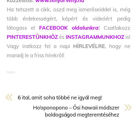
Közzétette:
www.fenyorveny.hu
Ha tetszett a cikk, oszd meg ismerőseiddel is, még
több érdekességért, képért és videóért pedig
látogass el
FACEBOOK oldalunkra
! Csatlakozz
PINTERESTÜNKHÖZ
és
INSTAGRAMMUNKHOZ
is!
Vagy iratkozz fel a napi
HÍRLEVÉLRE
, hogy ne
maradj le a friss hírekről!
hvg.hu
6 ital, amit soha többé ne igyál meg!
Ho’oponopono – Ősi hawaii módszer
boldogságod megteremtéséhez