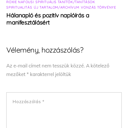
ROXIE NAFOUSI
,
SPIRITUÁLIS TANÍTÓK/TANÍTÁSOK
,
SPIRITUALITÁS
,
ÚJ TARTALOM/ARCHÍVUM
,
VONZÁS TÖRVÉNYE
Hálanapló és pozitív naplóírás a
manifesztálásért
Vélemény, hozzászólás?
Az e-mail címet nem tesszük közzé.
A kötelező
mezőket
*
karakterrel jelöltük
Hozzászólás
*