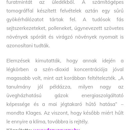
furatmintát az üledékből. A számítógépes
tomográffal készített felvételek aztán egy sűrű
gyökérhálózatot tártak fel. A tudósok fás
sejtszerkezeteket, polleneket, úgynevezett szövetes
növények spóráit és virágzó növények nyomait is
azonosítani tudták.
Elemzések kimutatták, hogy annak idején a
légkörben a szén-dioxid koncentrációja jóval
magasabb volt, mint azt korábban feltételezték. „A
tanulmány jól példázza, milyen nagy az
üvegházhatású gázok energiaszolgáltató
képessége és a mai jégtakaró hűtő hatása” –
mondta Klages. Az viszont, hogy később miért hűlt
le ennyire a klíma, továbbra is rejtély.