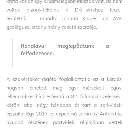
kréta kor az egyik legmelegebb időszak volt, de nem
voltak bizonyítékaink a Déli-sarkhoz közeli
területről” – mondta Johann Klages, az AWI
geológusa, a tanulmány vezető szerzője.
Rendkívül meglepődtünk a
felfedezésen.
A szakértőket régóta foglalkoztatja az a kérdés,
hogyan élhetett meg egy mérsékelt égövi
jellemzőkkel bíró esőerdő a 82. földrajzi szélességi
körön, ahol négy hónapon át tart a sarkvidéki
éjszaka. Egy 2017-es expedíció során az Antarktisz
nyugati részének partvidéki régiójában vettek