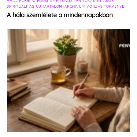
HÁLA
,
ROXIE NAFOUSI
,
SPIRITUÁLIS TANÍTÓK/TANÍTÁSOK
,
SPIRITUALITÁS
,
ÚJ TARTALOM/ARCHÍVUM
,
VONZÁS TÖRVÉNYE
A hála szemlélete a mindennapokban