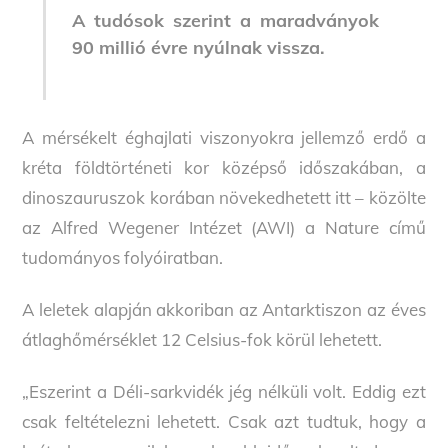
A tudósok szerint a maradványok
90 millió évre nyúlnak vissza.
A mérsékelt éghajlati viszonyokra jellemző erdő a
kréta földtörténeti kor középső időszakában, a
dinoszauruszok korában növekedhetett itt – közölte
az Alfred Wegener Intézet (AWI) a Nature című
tudományos folyóiratban.
A leletek alapján akkoriban az Antarktiszon az éves
átlaghőmérséklet 12 Celsius-fok körül lehetett.
„Eszerint a Déli-sarkvidék jég nélküli volt. Eddig ezt
csak feltételezni lehetett. Csak azt tudtuk, hogy a