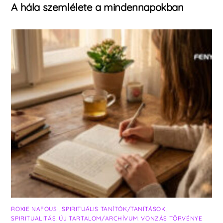
A hála szemlélete a mindennapokban
ROXIE NAFOUSI
,
SPIRITUÁLIS TANÍTÓK/TANÍTÁSOK
,
SPIRITUALITÁS
,
ÚJ TARTALOM/ARCHÍVUM
,
VONZÁS TÖRVÉNYE