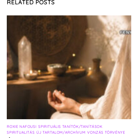
RELATED POSTS
ROXIE NAFOUSI
,
SPIRITUÁLIS TANÍTÓK/TANÍTÁSOK
,
SPIRITUALITÁS
,
ÚJ TARTALOM/ARCHÍVUM
,
VONZÁS TÖRVÉNYE