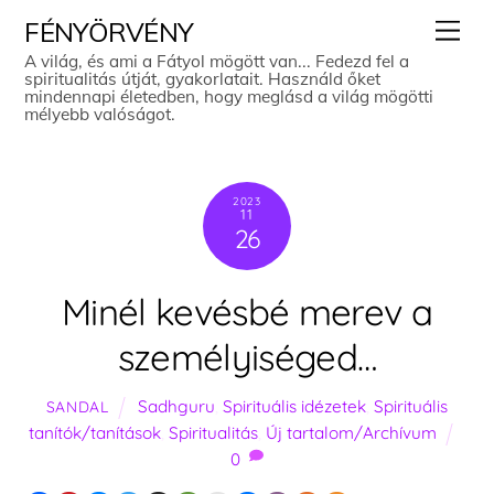
Skip
Men
FÉNYÖRVÉNY
to
A világ, és ami a Fátyol mögött van... Fedezd fel a
spiritualitás útját, gyakorlatait. Használd őket
content
mindennapi életedben, hogy meglásd a világ mögötti
mélyebb valóságot.
2023
11
26
Minél kevésbé merev a
személyiséged…
Sadhguru
,
Spirituális idézetek
,
Spirituális
SANDAL
tanítók/tanítások
,
Spiritualitás
,
Új tartalom/Archívum
0