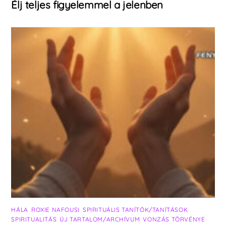
Élj teljes figyelemmel a jelenben
HÁLA
,
ROXIE NAFOUSI
,
SPIRITUÁLIS TANÍTÓK/TANÍTÁSOK
,
SPIRITUALITÁS
,
ÚJ TARTALOM/ARCHÍVUM
,
VONZÁS TÖRVÉNYE