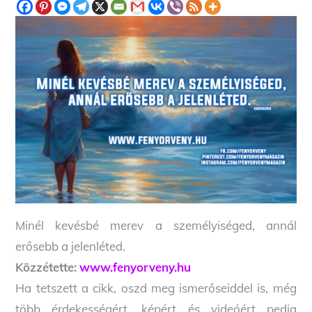
Minél kevésbé merev a személyiséged, annál
erősebb a jelenléted.
Közzétette:
www.fenyorveny.hu
Ha tetszett a cikk, oszd meg ismerőseiddel is, még
több érdekességért, képért és videóért pedig