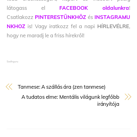
látogass el
FACEBOOK oldalunkra
!
Csatlakozz
PINTERESTÜNKHÖZ
és
INSTAGRAMU
NKHOZ
is! Vagy iratkozz fel a napi
HÍRLEVÉLRE
,
hogy ne maradj le a friss hírekről!
Sadhguru
Tanmese: A szállás ára (zen tanmese)
A tudatos elme: Mentális világunk legfőbb
irányítója