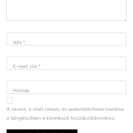
Név
*
E-mail cím
*
Honlap
A nevem, e-mail címem, és weboldalcímem mentése
a böngészőben a következő hozzászólásomhoz.