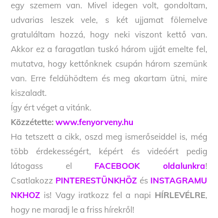
egy szemem van. Mivel idegen volt, gondoltam,
udvarias leszek vele, s két ujjamat fölemelve
gratuláltam hozzá, hogy neki viszont kettő van.
Akkor ez a faragatlan tuskó három ujját emelte fel,
mutatva, hogy kettőnknek csupán három szemünk
van. Erre feldühödtem és meg akartam ütni, mire
kiszaladt.
Így ért véget a vitánk.
Közzétette:
www.fenyorveny.hu
Ha tetszett a cikk, oszd meg ismerőseiddel is, még
több érdekességért, képért és videóért pedig
látogass el
FACEBOOK oldalunkra
!
Csatlakozz
PINTERESTÜNKHÖZ
és
INSTAGRAMU
NKHOZ
is! Vagy iratkozz fel a napi
HÍRLEVÉLRE
,
hogy ne maradj le a friss hírekről!