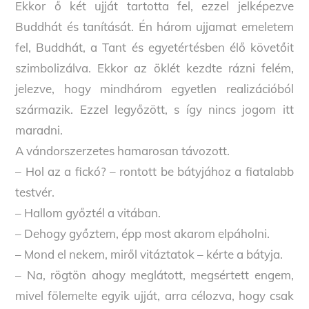
Ekkor ő két ujját tartotta fel, ezzel jelképezve
Buddhát és tanítását. Én három ujjamat emeletem
fel, Buddhát, a Tant és egyetértésben élő követőit
szimbolizálva. Ekkor az öklét kezdte rázni felém,
jelezve, hogy mindhárom egyetlen realizációból
származik. Ezzel legyőzött, s így nincs jogom itt
maradni.
A vándorszerzetes hamarosan távozott.
– Hol az a fickó? – rontott be bátyjához a fiatalabb
testvér.
– Hallom győztél a vitában.
– Dehogy győztem, épp most akarom elpáholni.
– Mond el nekem, miről vitáztatok – kérte a bátyja.
– Na, rögtön ahogy meglátott, megsértett engem,
mivel fölemelte egyik ujját, arra célozva, hogy csak