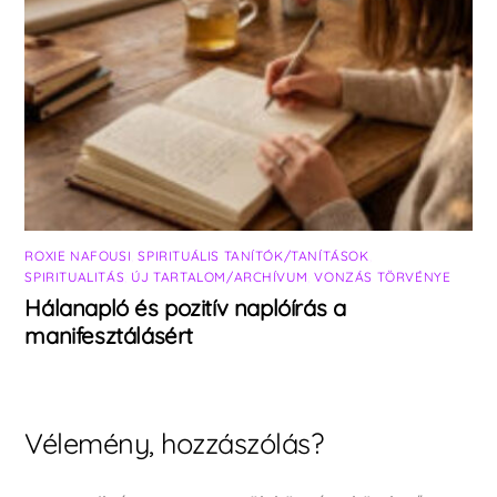
ROXIE NAFOUSI
,
SPIRITUÁLIS TANÍTÓK/TANÍTÁSOK
,
SPIRITUALITÁS
,
ÚJ TARTALOM/ARCHÍVUM
,
VONZÁS TÖRVÉNYE
Hálanapló és pozitív naplóírás a
manifesztálásért
Vélemény, hozzászólás?