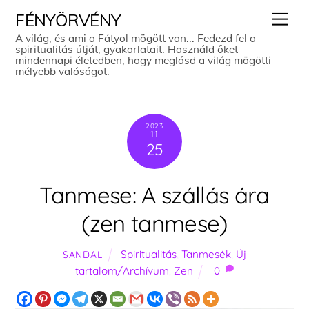
Skip
Men
FÉNYÖRVÉNY
to
A világ, és ami a Fátyol mögött van... Fedezd fel a
spiritualitás útját, gyakorlatait. Használd őket
content
mindennapi életedben, hogy meglásd a világ mögötti
mélyebb valóságot.
2023
11
25
Tanmese: A szállás ára
(zen tanmese)
Spiritualitás
,
Tanmesék
,
Új
SANDAL
tartalom/Archívum
,
Zen
0