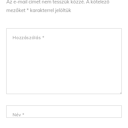
Az e-mail címet nem tesszük közzé.
A kötelező
mezőket
*
karakterrel jelöltük
Hozzászólás
*
Név
*