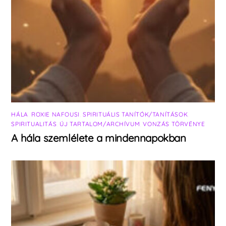
HÁLA
,
ROXIE NAFOUSI
,
SPIRITUÁLIS TANÍTÓK/TANÍTÁSOK
,
SPIRITUALITÁS
,
ÚJ TARTALOM/ARCHÍVUM
,
VONZÁS TÖRVÉNYE
A hála szemlélete a mindennapokban