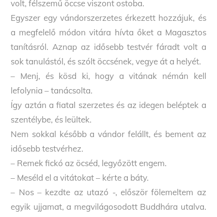
volt, félszemű öccse viszont ostoba.
Egyszer egy vándorszerzetes érkezett hozzájuk, és
a megfelelő módon vitára hívta őket a Magasztos
tanításról. Aznap az idősebb testvér fáradt volt a
sok tanulástól, és szólt öccsének, vegye át a helyét.
– Menj, és kösd ki, hogy a vitának némán kell
lefolynia – tanácsolta.
Így aztán a fiatal szerzetes és az idegen beléptek a
szentélybe, és leültek.
Nem sokkal később a vándor felállt, és bement az
idősebb testvérhez.
– Remek fickó az öcséd, legyőzött engem.
– Meséld el a vitátokat – kérte a báty.
– Nos – kezdte az utazó -, először fölemeltem az
egyik ujjamat, a megvilágosodott Buddhára utalva.