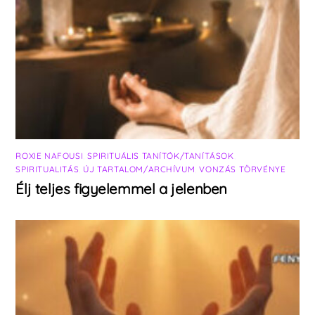
ROXIE NAFOUSI
,
SPIRITUÁLIS TANÍTÓK/TANÍTÁSOK
,
SPIRITUALITÁS
,
ÚJ TARTALOM/ARCHÍVUM
,
VONZÁS TÖRVÉNYE
Élj teljes figyelemmel a jelenben