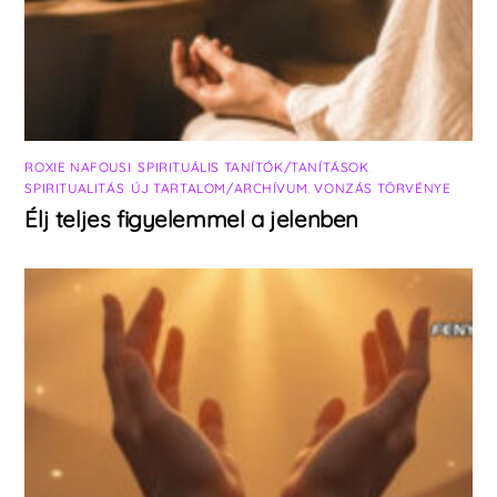
ROXIE NAFOUSI
,
SPIRITUÁLIS TANÍTÓK/TANÍTÁSOK
,
SPIRITUALITÁS
,
ÚJ TARTALOM/ARCHÍVUM
,
VONZÁS TÖRVÉNYE
Élj teljes figyelemmel a jelenben