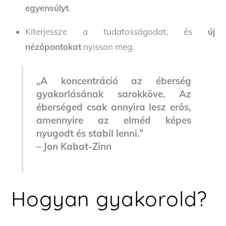
egyensúlyt
.
Kiterjessze a tudatosságodat, és
új
nézőpontokat
nyisson meg.
„A koncentráció az éberség
gyakorlásának sarokköve. Az
éberséged csak annyira lesz erős,
amennyire az elméd képes
nyugodt és stabil lenni.”
– Jon Kabat-Zinn
Hogyan gyakorold?