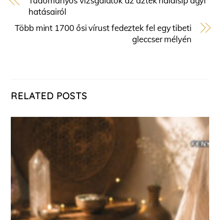
Tudományos vizsgálatok az azték halálsíp agyi
hatásairól
Több mint 1700 ősi vírust fedeztek fel egy tibeti
gleccser mélyén
RELATED POSTS