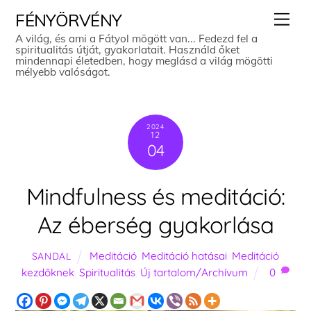
Skip
Men
FÉNYÖRVÉNY
to
A világ, és ami a Fátyol mögött van... Fedezd fel a
spiritualitás útját, gyakorlatait. Használd őket
content
mindennapi életedben, hogy meglásd a világ mögötti
mélyebb valóságot.
2024
12
04
Mindfulness és meditáció:
Az éberség gyakorlása
Meditáció
,
Meditáció hatásai
,
Meditáció
SANDAL
kezdőknek
,
Spiritualitás
,
Új tartalom/Archívum
0