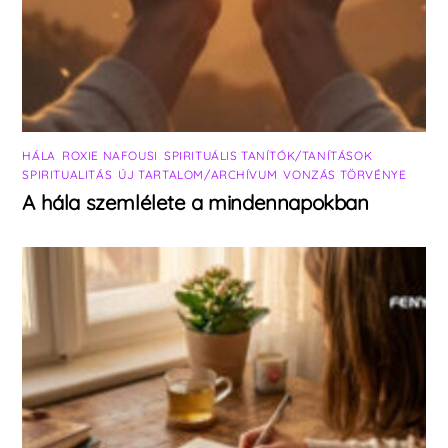
HÁLA
,
ROXIE NAFOUSI
,
SPIRITUÁLIS TANÍTÓK/TANÍTÁSOK
,
SPIRITUALITÁS
,
ÚJ TARTALOM/ARCHÍVUM
,
VONZÁS TÖRVÉNYE
A hála szemlélete a mindennapokban