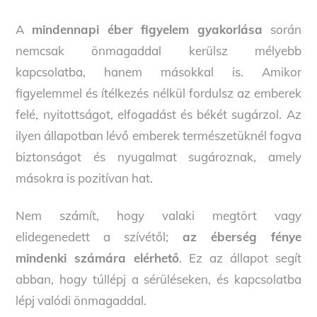
A
mindennapi éber figyelem gyakorlása
során
nemcsak önmagaddal kerülsz mélyebb
kapcsolatba, hanem másokkal is. Amikor
figyelemmel és ítélkezés nélkül fordulsz az emberek
felé, nyitottságot, elfogadást és békét sugárzol. Az
ilyen állapotban lévő emberek természetüknél fogva
biztonságot és nyugalmat sugároznak, amely
másokra is pozitívan hat.
Nem számít, hogy valaki megtört vagy
elidegenedett a szívétől;
az éberség fénye
mindenki számára elérhető
. Ez az állapot segít
abban, hogy túllépj a sérüléseken, és kapcsolatba
lépj valódi önmagaddal.