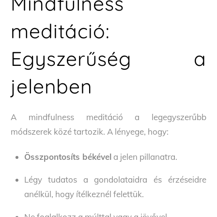
Mindfulness
meditáció:
Egyszerűség a
jelenben
A mindfulness meditáció a legegyszerűbb
módszerek közé tartozik. A lényege, hogy:
Összpontosíts békével
a jelen pillanatra.
Légy tudatos a gondolataidra és érzéseidre
anélkül, hogy ítélkeznél felettük.
Ne foglalkozz a múlttal vagy a jövővel.