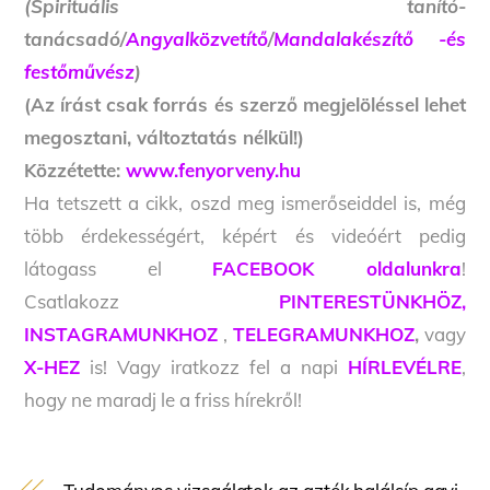
(Spirituális tanító-
tanácsadó/
Angyalközvetítő
/
Mandalakészítő -és
festőművész
)
(Az írást csak forrás és szerző megjelöléssel lehet
megosztani, változtatás nélkül!)
Közzétette:
www.fenyorveny.hu
Ha tetszett a cikk, oszd meg ismerőseiddel is, még
több érdekességért, képért és videóért pedig
látogass el
FACEBOOK oldalunkra
!
Csatlakozz
PINTERESTÜNKHÖZ,
INSTAGRAMUNKHOZ
,
TELEGRAMUNKHOZ
,
vagy
X-HEZ
is! Vagy iratkozz fel a napi
HÍRLEVÉLRE
,
hogy ne maradj le a friss hírekről!