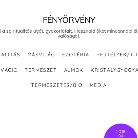
FÉNYÖRVÉNY
el a spiritualitás útját, gyakorlatait. Használd őket mindennapi
valóságot.
UALITÁS
MÁSVILÁG
EZOTÉRIA
REJTÉLYEK/TI
IVÁCIÓ
TERMÉSZET
ÁLMOK
KRISTÁLYGYÓGY
TERMÉSZETES/BIO
MÉDIA
2018
04