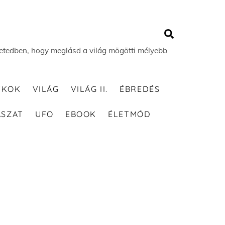
Search
 életedben, hogy meglásd a világ mögötti mélyebb
TKOK
VILÁG
VILÁG II.
ÉBREDÉS
ÁSZAT
UFO
EBOOK
ÉLETMÓD