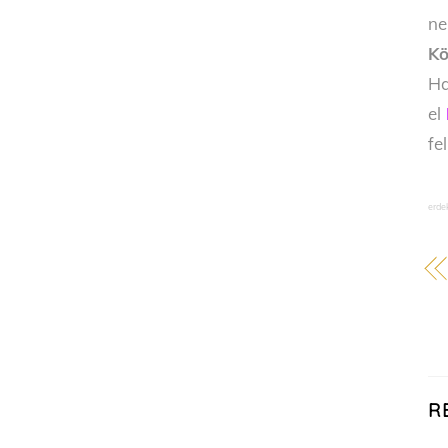
ne
Kö
Ha
el
fe
erde
R