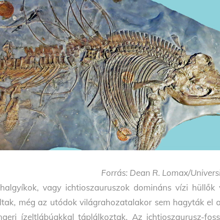
Forrás: Dean R. Lomax/Univers
halgyíkok, vagy ichtioszauruszok domináns vízi hüllők 
ltak, még az utódok világrahozatalakor sem hagyták el a 
ngeri ízeltlábúakkal táplálkoztak. Az ichtioszaurusz-fo