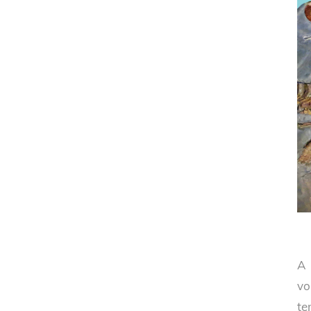
A 
vo
te