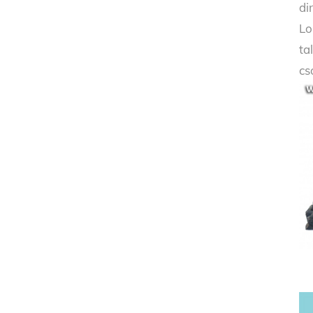
di
Lo
ta
cs