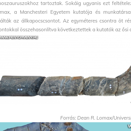
noszauruszokhoz tartoztak. Sokáig ugyanis ezt feltétel
max, a Manchesteri Egyetem kutatója és munkatársai
lálták az állkapocscsontot. Az egyméteres csontra öt ré
ontokkal összehasonlítva következtettek a kutatók az ősi á
Forrás: Dean R. Lomax/Univers