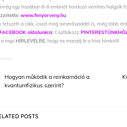
mrég egy hasában 6-8 embriót hordozó vemhes halgyík fos
zzétette:
www.fenyorveny.hu
 tetszett a cikk, oszd meg ismerőseiddel is, még több érd
FACEBOOK oldalunkra
! Csatlakozz
PINTERESTÜNKHÖ
l a napi
HÍRLEVÉLRE
, hogy ne maradj le a friss hírekről!
kesvilag.hu
Hogyan működik a reinkarnáció a
K
kvantumfizikus szerint?
ELATED POSTS