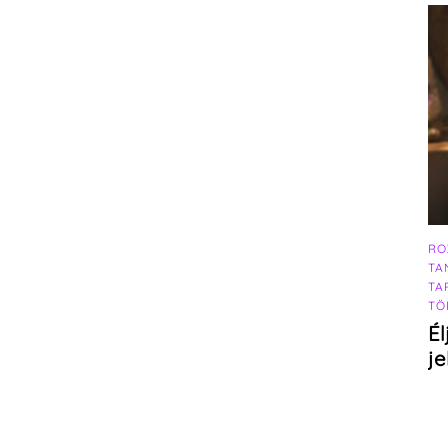
RO
TA
TA
TÖ
Él
j