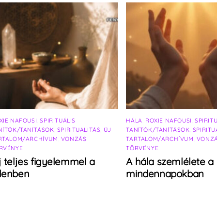
XIE NAFOUSI
,
SPIRITUÁLIS
HÁLA
,
ROXIE NAFOUSI
,
SPIRIT
NÍTÓK/TANÍTÁSOK
,
SPIRITUALITÁS
,
ÚJ
TANÍTÓK/TANÍTÁSOK
,
SPIRITU
RTALOM/ARCHÍVUM
,
VONZÁS
TARTALOM/ARCHÍVUM
,
VONZ
RVÉNYE
TÖRVÉNYE
j teljes figyelemmel a
A hála szemlélete a
elenben
mindennapokban