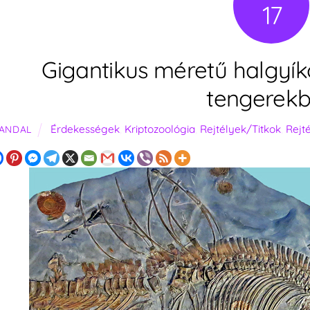
17
Gigantikus méretű halgyík
tengerek
Érdekességek
,
Kriptozoológia
,
Rejtélyek/Titkok
,
Rejt
ANDAL