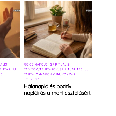
UÁLIS
ROXIE NAFOUSI
,
SPIRITUÁLIS
ALITÁS
,
ÚJ
TANÍTÓK/TANÍTÁSOK
,
SPIRITUALITÁS
,
ÚJ
ÁS
TARTALOM/ARCHÍVUM
,
VONZÁS
TÖRVÉNYE
Hálanapló és pozitív
naplóírás a manifesztálásért