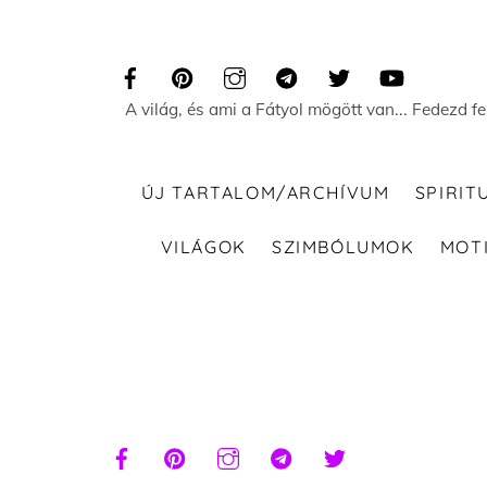
Skip
to
content
A világ, és ami a Fátyol mögött van... Fedezd f
ÚJ TARTALOM/ARCHÍVUM
SPIRIT
VILÁGOK
SZIMBÓLUMOK
MOT