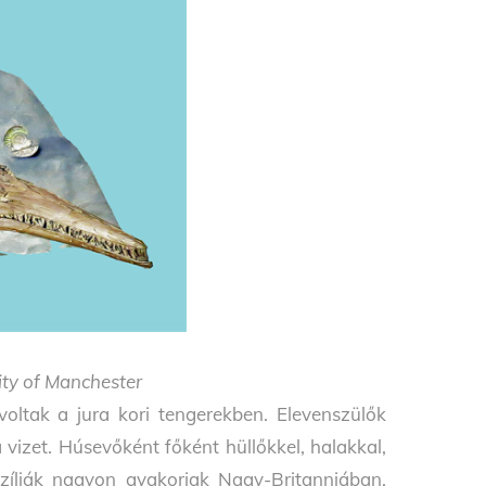
ity of Manchester
voltak a jura kori tengerekben. Elevenszülők
vizet. Húsevőként főként hüllőkkel, halakkal,
sszíliák nagyon gyakoriak Nagy-Britanniában,