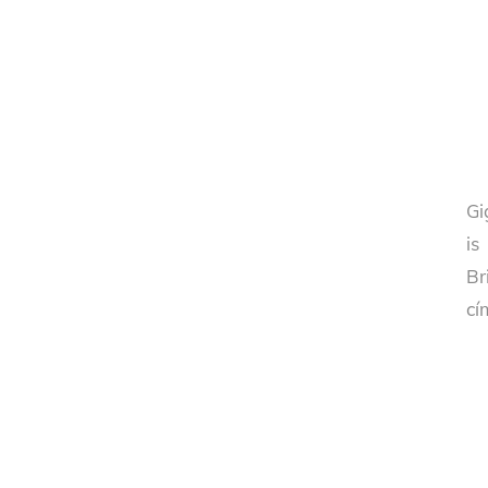
Gi
is
Br
cí