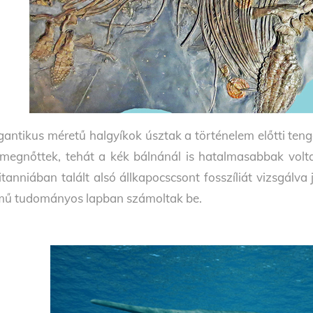
gantikus méretű halgyíkok úsztak a történelem előtti ten
 megnőttek, tehát a kék bálnánál is hatalmasabbak vol
itanniában talált alsó állkapocscsont fosszíliát vizsgálva
mű tudományos lapban számoltak be.