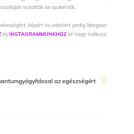
szíliáját mutatták be szakértők.
ekességért, képért és videóért pedig látogass
Z
és
INSTAGRAMMUNKHOZ
is! Vagy iratkozz
vantumgyógyítással az egészségért