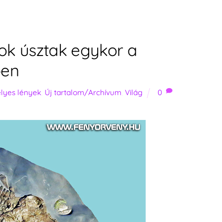
ok úsztak egykor a
ben
élyes lények
,
Új tartalom/Archívum
,
Világ
0