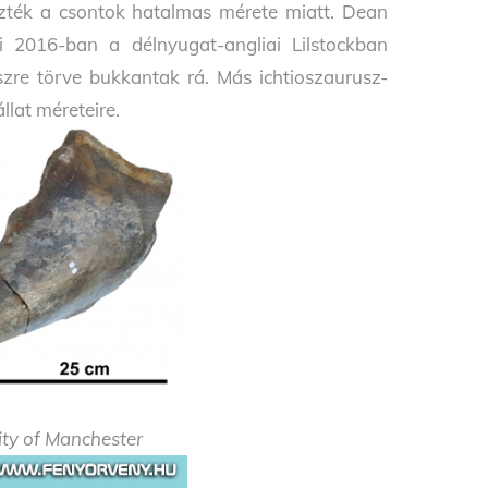
ezték a csontok hatalmas mérete miatt. Dean
 2016-ban a délnyugat-angliai Lilstockban
szre törve bukkantak rá. Más ichtioszaurusz-
llat méreteire.
ity of Manchester