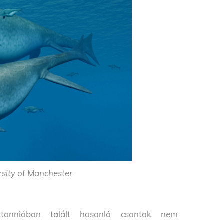
sity of Manchester
itanniában talált hasonló csontok nem