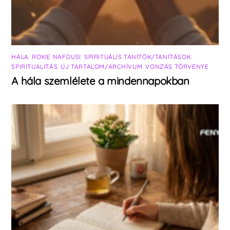
HÁLA
,
ROXIE NAFOUSI
,
SPIRITUÁLIS TANÍTÓK/TANÍTÁSOK
,
SPIRITUALITÁS
,
ÚJ TARTALOM/ARCHÍVUM
,
VONZÁS TÖRVÉNYE
A hála szemlélete a mindennapokban