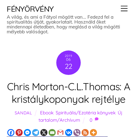
Skip
Men
FÉNYÖRVÉNY
to
A világ, és ami a Fátyol mögött van... Fedezd fel a
spiritualitás útját, gyakorlatait. Használd őket
content
mindennapi életedben, hogy meglásd a világ mögötti
mélyebb valóságot.
2019
06
22
Chris Morton-C.L.Thomas: A
kristálykoponyak rejtélye
Ebook
,
Spirituális/Ezotéria könyvek
,
Új
SANDAL
tartalom/Archívum
0