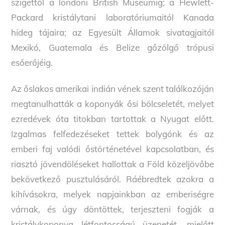
szigettől a londoni British Museumig; a Hewlett-
Packard kristálytani laboratóriumaitól Kanada
hideg tájaira; az Egyesült Államok sivatagjaitól
Mexikó, Guatemala és Belize gőzölgő trópusi
esőerőjéig.
Az őslakos amerikai indián vének szent találkozóján
megtanulhatták a koponyák ősi bölcseletét, melyet
ezredévek óta titokban tartottak a Nyugat előtt.
Izgalmas felfedezéseket tettek bolygónk és az
emberi faj valódi őstörténetével kapcsolatban, és
riasztó jövendöléseket hallottak a Föld közeljövőbe
bekövetkező pusztulásáról. Ráébredtek azokra a
kihívásokra, melyek napjainkban az emberiségre
várnak, és úgy döntöttek, terjeszteni fogják a
kristálykoponya létfontosságú üzenetét, mielőtt