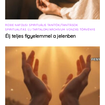
ROXIE NAFOUSI
,
SPIRITUÁLIS TANÍTÓK/TANÍTÁSOK
,
SPIRITUALITÁS
,
ÚJ TARTALOM/ARCHÍVUM
,
VONZÁS TÖRVÉNYE
Élj teljes figyelemmel a jelenben