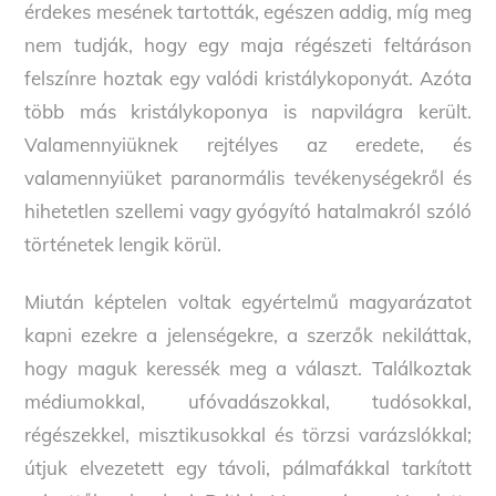
érdekes mesének tartották, egészen addig, míg meg
nem tudják, hogy egy maja régészeti feltáráson
felszínre hoztak egy valódi kristálykoponyát. Azóta
több más kristálykoponya is napvilágra került.
Valamennyiüknek rejtélyes az eredete, és
valamennyiüket paranormális tevékenységekről és
hihetetlen szellemi vagy gyógyító hatalmakról szóló
történetek lengik körül.
Miután képtelen voltak egyértelmű magyarázatot
kapni ezekre a jelenségekre, a szerzők nekiláttak,
hogy maguk keressék meg a választ. Találkoztak
médiumokkal, ufóvadászokkal, tudósokkal,
régészekkel, misztikusokkal és törzsi varázslókkal;
útjuk elvezetett egy távoli, pálmafákkal tarkított