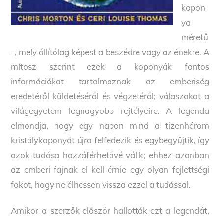
kopon
ya
méretű
–, mely állítólag képest a beszédre vagy az énekre. A
mítosz szerint ezek a koponyák fontos
információkat tartalmaznak az emberiség
eredetéről küldetéséről és végzetéről; válaszokat a
világegyetem legnagyobb rejtélyeire. A legenda
elmondja, hogy egy napon mind a tizenhárom
kristálykoponyát újra felfedezik és egybegyűjtik, így
azok tudása hozzáférhetővé válik; ehhez azonban
az emberi fajnak el kell érnie egy olyan fejlettségi
fokot, hogy ne élhessen vissza ezzel a tudással.
Amikor a szerzők először hallották ezt a legendát,