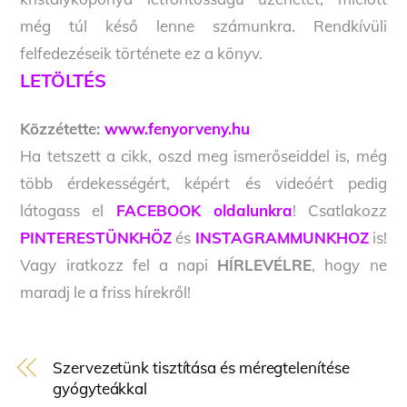
még túl késő lenne számunkra. Rendkívüli
felfedezéseik története ez a könyv.
LETÖLTÉS
Közzétette:
www.fenyorveny.hu
Ha tetszett a cikk, oszd meg ismerőseiddel is, még
több érdekességért, képért és videóért pedig
látogass el
FACEBOOK oldalunkra
! Csatlakozz
PINTERESTÜNKHÖZ
és
INSTAGRAMMUNKHOZ
is!
Vagy iratkozz fel a napi
HÍRLEVÉLRE
, hogy ne
maradj le a friss hírekről!
Szervezetünk tisztítása és méregtelenítése
gyógyteákkal