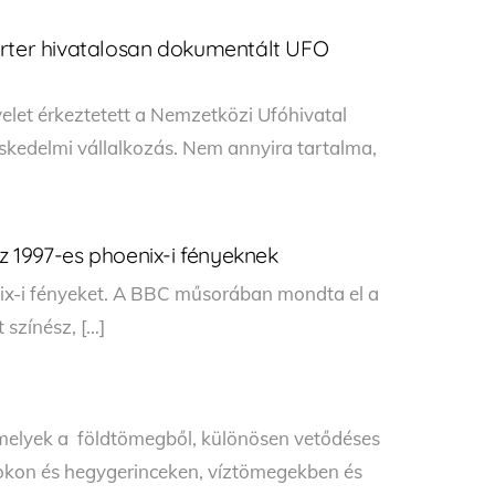
arter hivatalosan dokumentált UFO
elet érkeztetett a Nemzetközi Ufóhivatal
kedelmi vállalkozás. Nem annyira tartalma,
az 1997-es phoenix-i fényeknek
enix-i fényeket. A BBC műsorában mondta el a
 színész, […]
 melyek a földtömegből, különösen vetődéses
okon és hegygerinceken, víztömegekben és