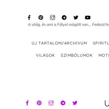
Skip
to
content
A világ, és ami a Fátyol mögött van... Fedezd f
ÚJ TARTALOM/ARCHÍVUM
SPIRIT
VILÁGOK
SZIMBÓLUMOK
MOT