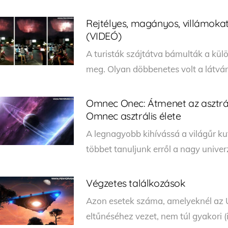
Rejtélyes, magányos, villámokat 
(VIDEÓ)
A turisták szájtátva bámulták a külön
meg. Olyan döbbenetes volt a látvá
Omnec Onec: Átmenet az asztrál
Omnec asztrális élete
A legnagyobb kihívássá a világűr ku
többet tanuljunk erről a nagy unive
Végzetes találkozások
Azon esetek száma, amelyeknél az U
eltűnéséhez vezet, nem túl gyakori (i