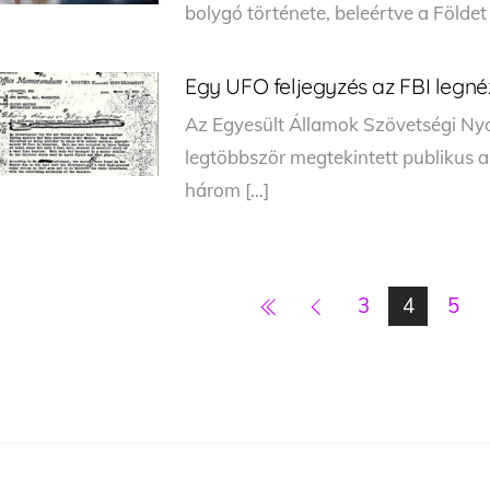
bolygó története, beleértve a Földet
Egy UFO feljegyzés az FBI legné
Az Egyesült Államok Szövetségi Nyo
legtöbbször megtekintett publikus 
három […]
3
4
5