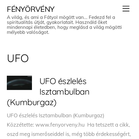
Skip
Men
FÉNYÖRVÉNY
to
A világ, és ami a Fátyol mögött van... Fedezd fel a
spiritualitás útját, gyakorlatait. Használd őket
content
mindennapi életedben, hogy meglásd a világ mögötti
mélyebb valóságot.
UFO
UFO észlelés
Isztambulban
(Kumburgaz)
UFO észlelés Isztambulban (Kumburgaz)
Közzétette: www.fenyorveny.hu Ha tetszett a cikk,
oszd meg ismerőseiddel is, még több érdekességért,