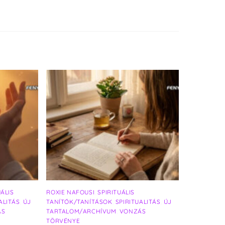
UÁLIS
ROXIE NAFOUSI
,
SPIRITUÁLIS
ALITÁS
,
ÚJ
TANÍTÓK/TANÍTÁSOK
,
SPIRITUALITÁS
,
ÚJ
ÁS
TARTALOM/ARCHÍVUM
,
VONZÁS
TÖRVÉNYE