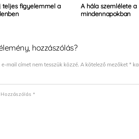
j teljes figyelemmel a
A hála szemlélete a
elenben
mindennapokban
élemény, hozzászólás?
 e-mail címet nem tesszük közzé.
A kötelező mezőket
*
kar
Hozzászólás
*