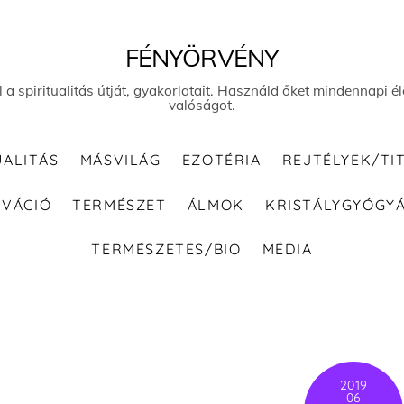
FÉNYÖRVÉNY
el a spiritualitás útját, gyakorlatait. Használd őket mindennapi
valóságot.
UALITÁS
MÁSVILÁG
EZOTÉRIA
REJTÉLYEK/TI
IVÁCIÓ
TERMÉSZET
ÁLMOK
KRISTÁLYGYÓGY
TERMÉSZETES/BIO
MÉDIA
2019
06