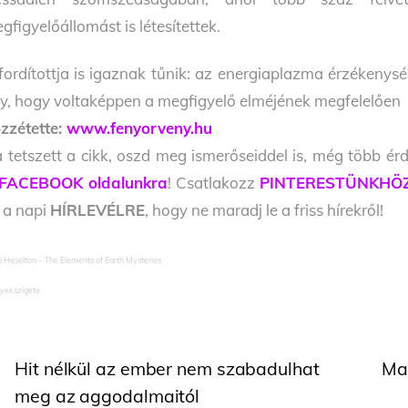
gfigyelőállomást is létesítettek.
fordítottja is igaznak tűnik: az energiaplazma érzékenysé
y, hogy voltaképpen a megfigyelő elméjének megfelelően mo
zzétette:
www.fenyorveny.hu
 tetszett a cikk, oszd meg ismerőseiddel is, még több érd
FACEBOOK oldalunkra
! Csatlakozz
PINTERESTÜNKHÖ
l a napi
HÍRLEVÉLRE
, hogy ne maradj le a friss hírekről!
ip Heselton – The Elements of Earth Mysteries
elyekszigete
Hit nélkül az ember nem szabadulhat
Mag
meg az aggodalmaitól