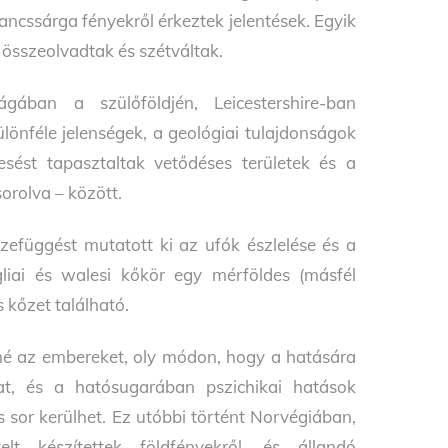
ancssárga fényekről érkeztek jelentések. Egyik
, összeolvadtak és szétváltak.
ban a szülőföldjén, Leicestershire-ban
önféle jelenségek, a geológiai tulajdonságok
sést tapasztaltak vetődéses területek és a
orolva – között.
zefüggést mutatott ki az ufók észlelése és a
liai és walesi kőkör egy mérföldes (másfél
 kőzet található.
né az embereket, oly módon, hogy a hatására
kat, és a hatósugarában pszichikai hatások
s sor kerülhet. Ez utóbbi történt Norvégiában,
t készítettek földfényekről, és állandó