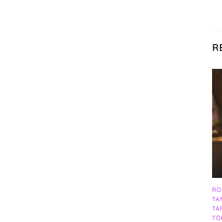
R
RO
TA
TA
TÖ