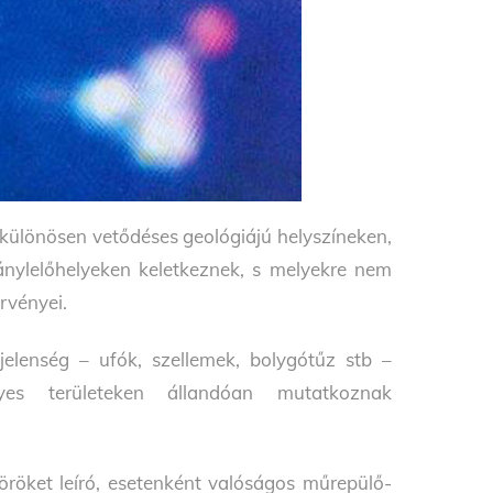
 különösen vetődéses geológiájú helyszíneken,
nylelőhelyeken keletkeznek, s melyekre nem
rvényei.
elenség – ufók, szellemek, bolygótűz stb –
yes területeken állandóan mutatkoznak
öröket leíró, esetenként valóságos műrepülő-