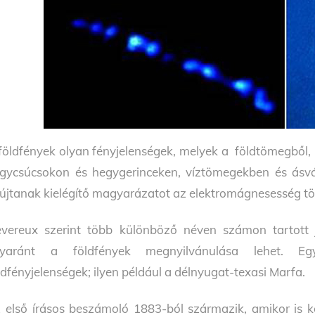
földfények olyan fényjelenségek, melyek a földtömegből,
gycsúcsokon és hegygerinceken, víztömegekben és ásvá
újtanak kielégítő magyarázatot az elektromágnesesség tö
vereux szerint több különböző néven számon tartott j
gyaránt a földfények megnyilvánulása lehet. Eg
ldfényjelenségek; ilyen például a délnyugat-texasi Marfa.
 első írásos beszámoló 1883-ból származik, amikor is k