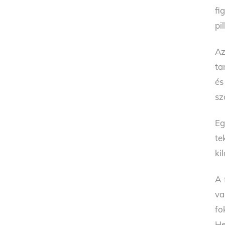
fi
pi
Az
ta
és
sz
Eg
te
ki
A 
va
fo
He