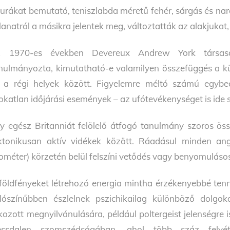
gurákat bemutató, teniszlabda méretű fehér, sárgás és nar
llanatról a másikra jelentek meg, változtatták az alakjukat
 1970-es években Devereux Andrew York társaságá
nulmányozta, kimutatható-e valamilyen összefüggés a kül
 a régi helyek között. Figyelemre méltó számú egybee
okatlan időjárási események – az ufótevékenységet is ide s
y egész Britanniát felölelő átfogó tanulmány szoros öss
ktonikusan aktív vidékek között. Ráadásul minden ang
lométer) körzetén belül felszíni vetődés vagy benyomulásos
földfényeket létrehozó energia mintha érzékenyebbé ten
lószínűbben észlelnek pszichikailag különböző dolgo
kozott megnyilvánulására, például poltergeist jelenségre i
ssdalen szomszédságában, ahol több száz felvétel