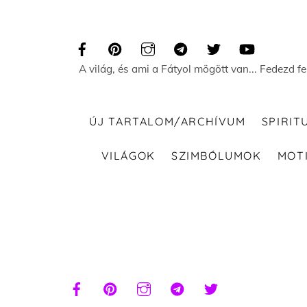
Skip
to
content
A világ, és ami a Fátyol mögött van... Fedezd f
ÚJ TARTALOM/ARCHÍVUM
SPIRIT
VILÁGOK
SZIMBÓLUMOK
MOT