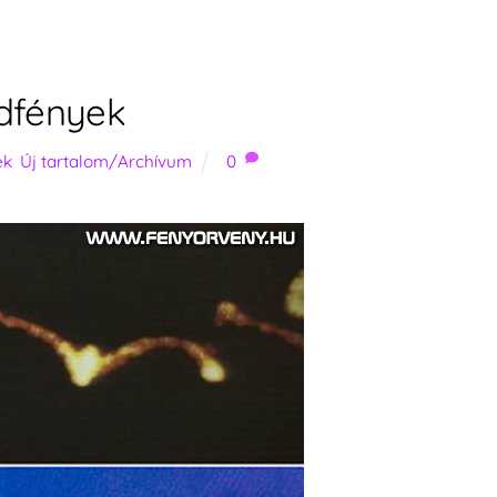
ldfények
ek
,
Új tartalom/Archívum
0