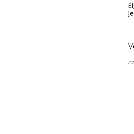
Él
j
V
Az