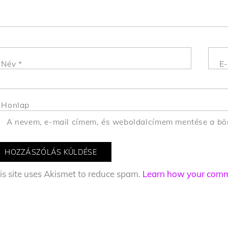
Név
*
E-
Honlap
A nevem, e-mail címem, és weboldalcímem mentése a b
is site uses Akismet to reduce spam.
Learn how your comme