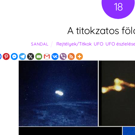
18
A titokzatos fö
Rejtélyek/Titkok
,
UFO
,
UFO észlelés
SANDAL