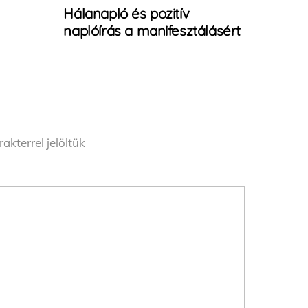
Hálanapló és pozitív
naplóírás a manifesztálásért
akterrel jelöltük