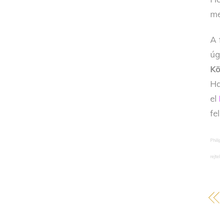
me
A 
úg
Kö
Ha
el
fe
Phil
rejt