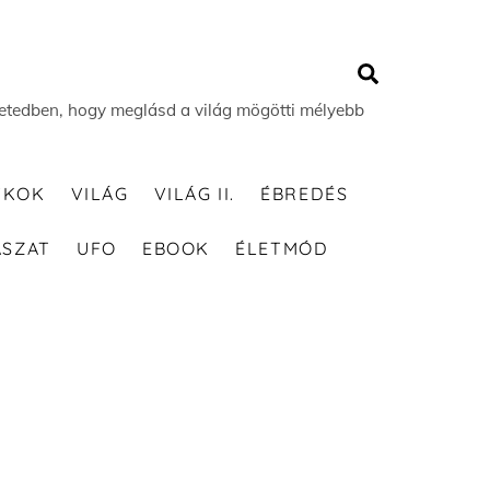
Search
 életedben, hogy meglásd a világ mögötti mélyebb
TKOK
VILÁG
VILÁG II.
ÉBREDÉS
ÁSZAT
UFO
EBOOK
ÉLETMÓD