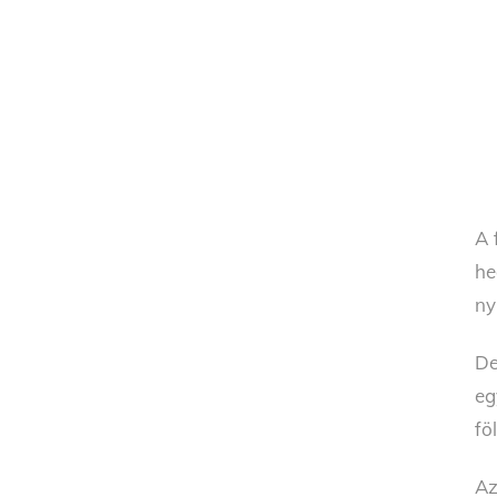
A 
he
ny
De
e
fö
Az