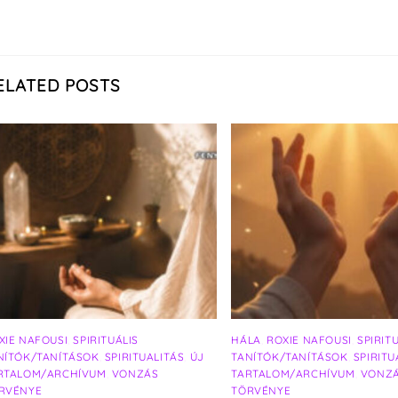
ELATED POSTS
XIE NAFOUSI
,
SPIRITUÁLIS
HÁLA
,
ROXIE NAFOUSI
,
SPIRIT
NÍTÓK/TANÍTÁSOK
,
SPIRITUALITÁS
,
ÚJ
TANÍTÓK/TANÍTÁSOK
,
SPIRITU
RTALOM/ARCHÍVUM
,
VONZÁS
TARTALOM/ARCHÍVUM
,
VONZ
RVÉNYE
TÖRVÉNYE