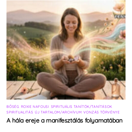
BŐSÉG
,
ROXIE NAFOUSI
,
SPIRITUÁLIS TANÍTÓK/TANÍTÁSOK
,
SPIRITUALITÁS
,
ÚJ TARTALOM/ARCHÍVUM
,
VONZÁS TÖRVÉNYE
A hála ereje a manifesztálás folyamatában