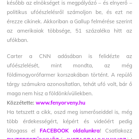
később az elnökséget is megpályázó – és elnyerő –
politikus ufóészlelésről számoljon be, és ezt ne
érezze cikinek. Akkoriban a Gallup felmérése szerint
az amerikaiak többsége, 51 százaléka hitt az
ufókban.
Carter a CNN adásában is felidézte az
ufóészlelését, mint mondta, az még
földimogyorófarmer korszakában történt. A repülő
tárgy számukra azonosítatlan, tehát ufó volt, bár ő
maga nem hisz a földönkívüliekben.
Közzétette:
www.fenyorveny.hu
Ha tetszett a cikk, oszd meg ismerőseiddel is, még
több érdekességért, képért és videóért pedig
látogass el
FACEBOOK oldalunkra
! Csatlakozz