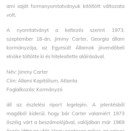
ami saját formanyomtatványuk kitöltött változata
volt.
A nyomtatványt a keltezés szerint 1973.
szeptember 18-án, Jimmy Carter, Georgia állam
kormányzója, az Egyesült Államok jövendőbeli
elnöke töltötte ki és hitelesítette aláírásával.
Név: Jimmy Carter
Cím: Állami Kapitólium, Atlanta
Foglalkozás: Kormányzó
áll az észlelési riport legelején. A jelentésből
magából kiderül, hogy bár Carter valamiért 1973
őszéig várt a beszámolójával, valójában már 1969
őszén látta az ufót. Hogy pontosan mikor, az sajnos