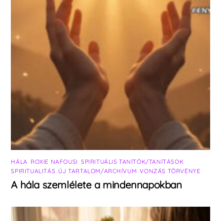
HÁLA
,
ROXIE NAFOUSI
,
SPIRITUÁLIS TANÍTÓK/TANÍTÁSOK
,
SPIRITUALITÁS
,
ÚJ TARTALOM/ARCHÍVUM
,
VONZÁS TÖRVÉNYE
A hála szemlélete a mindennapokban