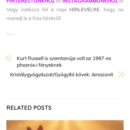
PINTERESTÜNKHÖZ
és
INSTAGRAMMUNKHOZ
is!
Vagy iratkozz fel a napi
HÍRLEVÉLRE
, hogy ne
maradj le a friss hírekről!
444.hu
Kurt Russell is szemtanúja volt az 1997-es
phoenix-i fényeknek
Kristálygyógyászat/Gyógyító kövek: Amazonit
RELATED POSTS