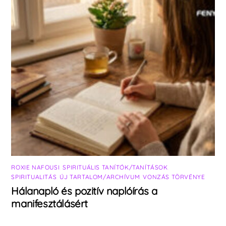
ROXIE NAFOUSI
,
SPIRITUÁLIS TANÍTÓK/TANÍTÁSOK
,
SPIRITUALITÁS
,
ÚJ TARTALOM/ARCHÍVUM
,
VONZÁS TÖRVÉNYE
Hálanapló és pozitív naplóírás a
manifesztálásért