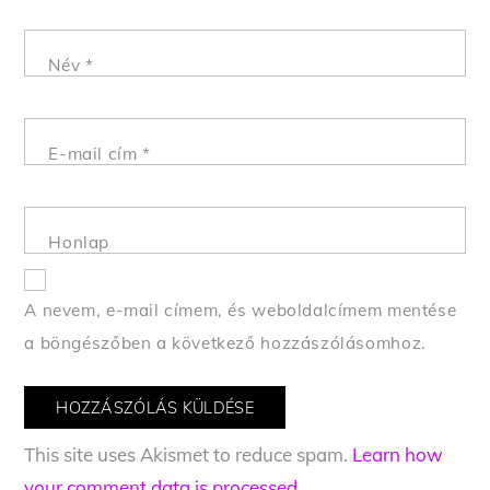
Név
*
E-mail cím
*
Honlap
A nevem, e-mail címem, és weboldalcímem mentése
a böngészőben a következő hozzászólásomhoz.
This site uses Akismet to reduce spam.
Learn how
your comment data is processed.