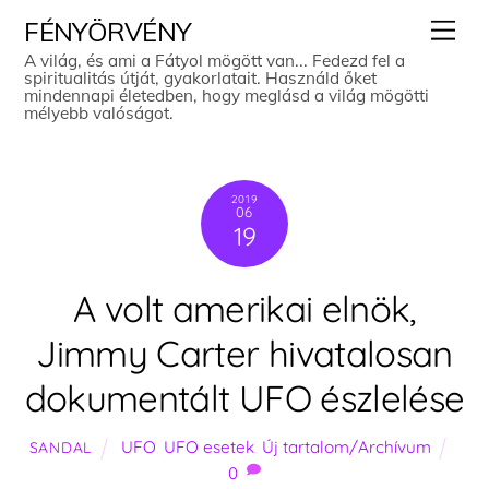
Skip
Men
FÉNYÖRVÉNY
to
A világ, és ami a Fátyol mögött van... Fedezd fel a
spiritualitás útját, gyakorlatait. Használd őket
content
mindennapi életedben, hogy meglásd a világ mögötti
mélyebb valóságot.
2019
06
19
A volt amerikai elnök,
Jimmy Carter hivatalosan
dokumentált UFO észlelése
UFO
,
UFO esetek
,
Új tartalom/Archívum
SANDAL
0