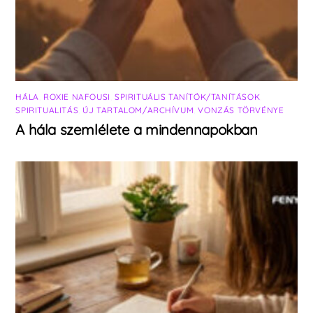
HÁLA
,
ROXIE NAFOUSI
,
SPIRITUÁLIS TANÍTÓK/TANÍTÁSOK
,
SPIRITUALITÁS
,
ÚJ TARTALOM/ARCHÍVUM
,
VONZÁS TÖRVÉNYE
A hála szemlélete a mindennapokban