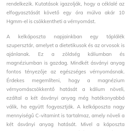
rendelkezik. Kutatások igazolják, hogy a céklalé az
elfogyasztását követő egy óra múlva akár 10
Hgmm-el is csökkentheti a vérnyomást.
A kelkáposzta napjainkban egy táplálék
szupersztár, amelyet a dietetikusok és az orvosok is
ajánlanak. Ez a zöldség káliumban és
magnéziumban is gazdag. Mindkét ásványi anyag
fontos tényezője az egészséges vérnyomásnak.
Érdekes megemlíteni, hogy a magnézium
vérnyomáscsökkentő hatását a kálium növeli,
ezáltal a két ásványi anyag még hatékonyabbá
válik, ha együtt fogyasztják. A kelkáposzta nagy
mennyiségű C-vitamint is tartalmaz, amely növeli a
két ásványi anyag hatását. Mivel a káposzta