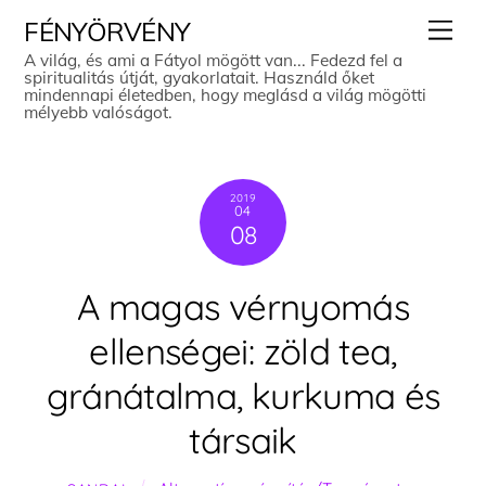
Skip
Men
FÉNYÖRVÉNY
to
A világ, és ami a Fátyol mögött van... Fedezd fel a
spiritualitás útját, gyakorlatait. Használd őket
content
mindennapi életedben, hogy meglásd a világ mögötti
mélyebb valóságot.
2019
04
08
A magas vérnyomás
ellenségei: zöld tea,
gránátalma, kurkuma és
társaik