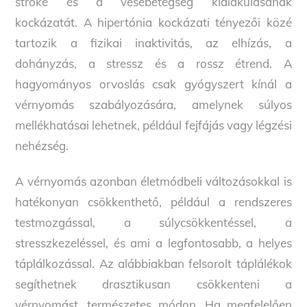
stroke és a vesebetegség kialakulásának
kockázatát. A hipertónia kockázati tényezői közé
tartozik a fizikai inaktivitás, az elhízás, a
dohányzás, a stressz és a rossz étrend. A
hagyományos orvoslás csak gyógyszert kínál a
vérnyomás szabályozására, amelynek súlyos
mellékhatásai lehetnek, például fejfájás vagy légzési
nehézség.
A vérnyomás azonban életmódbeli változásokkal is
hatékonyan csökkenthető, például a rendszeres
testmozgással, a súlycsökkentéssel, a
stresszkezeléssel, és ami a legfontosabb, a helyes
táplálkozással. Az alábbiakban felsorolt táplálékok
segíthetnek drasztikusan csökkenteni a
vérnyomást, természetes módon. Ha megfelelően