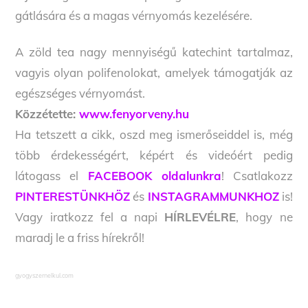
gátlására és a magas vérnyomás kezelésére.
A zöld tea nagy mennyiségű katechint tartalmaz,
vagyis olyan polifenolokat, amelyek támogatják az
egészséges vérnyomást.
Közzétette:
www.fenyorveny.hu
Ha tetszett a cikk, oszd meg ismerőseiddel is, még
több érdekességért, képért és videóért pedig
látogass el
FACEBOOK oldalunkra
! Csatlakozz
PINTERESTÜNKHÖZ
és
INSTAGRAMMUNKHOZ
is!
Vagy iratkozz fel a napi
HÍRLEVÉLRE
, hogy ne
maradj le a friss hírekről!
gyogyszernelkul.com