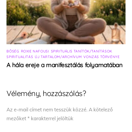
BŐSÉG
,
ROXIE NAFOUSI
,
SPIRITUÁLIS TANÍTÓK/TANÍTÁSOK
,
SPIRITUALITÁS
,
ÚJ TARTALOM/ARCHÍVUM
,
VONZÁS TÖRVÉNYE
A hála ereje a manifesztálás folyamatában
Vélemény, hozzászólás?
Az e-mail címet nem tesszük közzé.
A kötelező
mezőket
*
karakterrel jelöltük