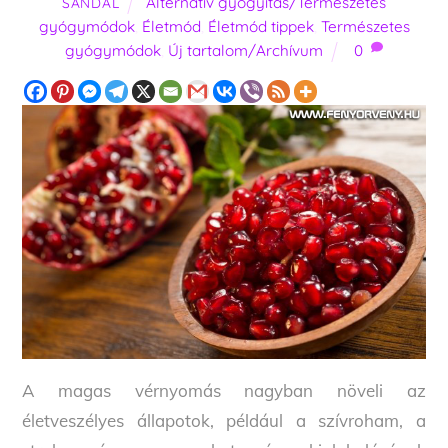
Alternatív gyógyítás/Természetes
SANDAL
gyógymódok
,
Életmód
,
Életmód tippek
,
Természetes
gyógymódok
,
Új tartalom/Archívum
0
A magas vérnyomás nagyban növeli az
életveszélyes állapotok, például a szívroham, a