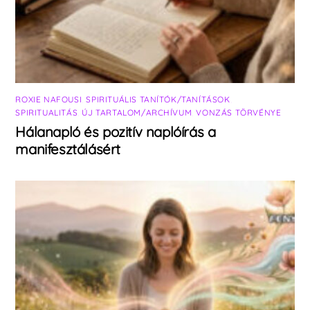
ROXIE NAFOUSI
,
SPIRITUÁLIS TANÍTÓK/TANÍTÁSOK
,
SPIRITUALITÁS
,
ÚJ TARTALOM/ARCHÍVUM
,
VONZÁS TÖRVÉNYE
Hálanapló és pozitív naplóírás a
manifesztálásért