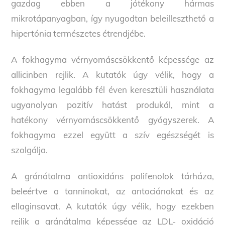
gazdag ebben a jótékony hármas
mikrotápanyagban, így nyugodtan beleilleszthető a
hipertónia természetes étrendjébe.
A fokhagyma vérnyomáscsökkentő képessége az
allicinben rejlik. A kutatók úgy vélik, hogy a
fokhagyma legalább fél éven keresztüli használata
ugyanolyan pozitív hatást produkál, mint a
hatékony vérnyomáscsökkentő gyógyszerek. A
fokhagyma ezzel együtt a szív egészségét is
szolgálja.
A gránátalma antioxidáns polifenolok tárháza,
beleértve a tanninokat, az antociánokat és az
ellaginsavat. A kutatók úgy vélik, hogy ezekben
rejlik a gránátalma képessége az LDL- oxidáció