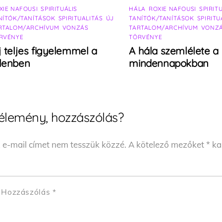
XIE NAFOUSI
,
SPIRITUÁLIS
HÁLA
,
ROXIE NAFOUSI
,
SPIRIT
NÍTÓK/TANÍTÁSOK
,
SPIRITUALITÁS
,
ÚJ
TANÍTÓK/TANÍTÁSOK
,
SPIRITU
RTALOM/ARCHÍVUM
,
VONZÁS
TARTALOM/ARCHÍVUM
,
VONZ
RVÉNYE
TÖRVÉNYE
j teljes figyelemmel a
A hála szemlélete a
elenben
mindennapokban
élemény, hozzászólás?
 e-mail címet nem tesszük közzé.
A kötelező mezőket
*
kar
Hozzászólás
*