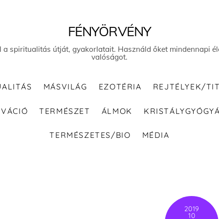
FÉNYÖRVÉNY
el a spiritualitás útját, gyakorlatait. Használd őket mindennapi
valóságot.
UALITÁS
MÁSVILÁG
EZOTÉRIA
REJTÉLYEK/TI
IVÁCIÓ
TERMÉSZET
ÁLMOK
KRISTÁLYGYÓGY
TERMÉSZETES/BIO
MÉDIA
2019
10