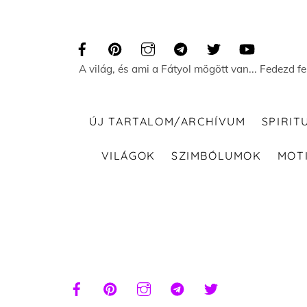
Skip
to
content
A világ, és ami a Fátyol mögött van... Fedezd f
ÚJ TARTALOM/ARCHÍVUM
SPIRIT
VILÁGOK
SZIMBÓLUMOK
MOT