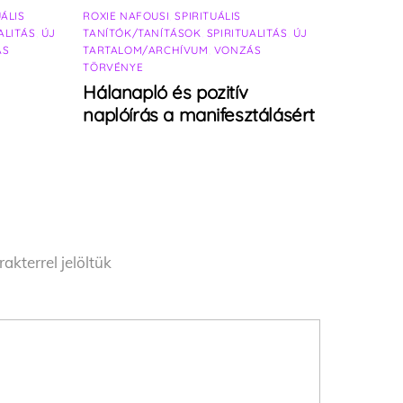
UÁLIS
ROXIE NAFOUSI
,
SPIRITUÁLIS
ALITÁS
,
ÚJ
TANÍTÓK/TANÍTÁSOK
,
SPIRITUALITÁS
,
ÚJ
ÁS
TARTALOM/ARCHÍVUM
,
VONZÁS
TÖRVÉNYE
Hálanapló és pozitív
naplóírás a manifesztálásért
akterrel jelöltük