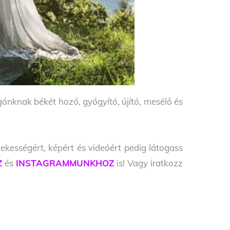
ónknak békét hozó, gyógyító, újító, mesélő és
ekességért, képért és videóért pedig látogass
Z
és
INSTAGRAMMUNKHOZ
is! Vagy iratkozz