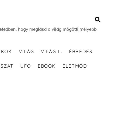
Search
 életedben, hogy meglásd a világ mögötti mélyebb
TKOK
VILÁG
VILÁG II.
ÉBREDÉS
ÁSZAT
UFO
EBOOK
ÉLETMÓD