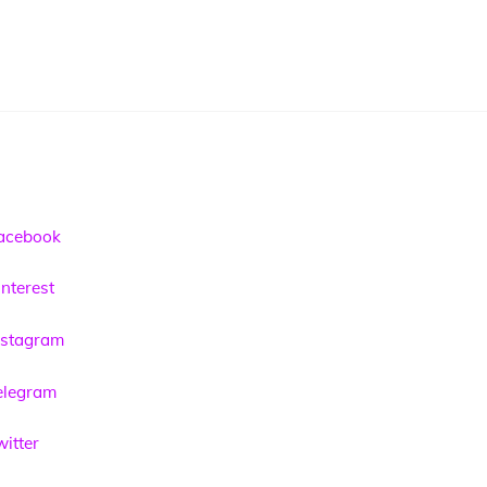
acebook
nterest
nstagram
elegram
itter