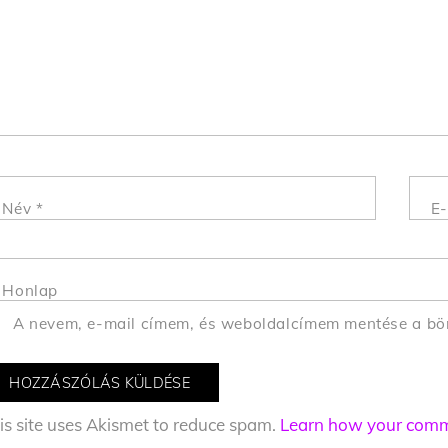
Név
*
E-
Honlap
A nevem, e-mail címem, és weboldalcímem mentése a b
is site uses Akismet to reduce spam.
Learn how your comme