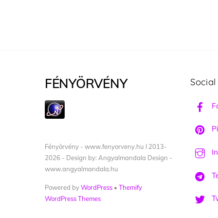
FÉNYÖRVÉNY
Social
F
Pi
Fényörvény - www.fenyorveny.hu I 2013-
I
2026 - Design by: Angyalmandala Design -
www.angyalmandala.hu
T
Powered by
WordPress
•
Themify
Tw
WordPress Themes