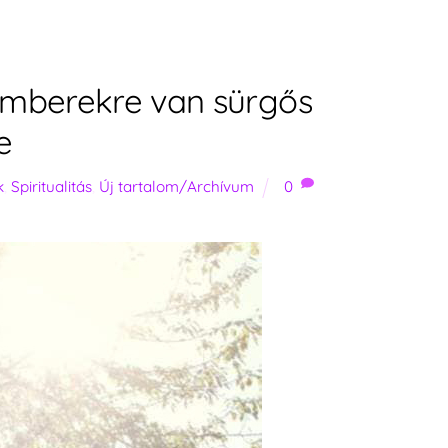
emberekre van sürgős
e
k
,
Spiritualitás
,
Új tartalom/Archívum
0