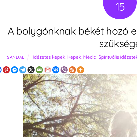
15
A bolygónknak békét hozó 
szükség
Idézetes képek
,
Képek
,
Média
,
Spirituális idézete
SANDAL