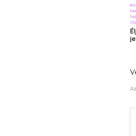
RO
TA
TA
TÖ
Él
j
V
Az