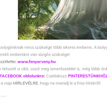
bolygónknak nincs szüksége több sikeres emberre. A bolyg
erető emberekre van sürgős szüksége!
zzétette:
www.fenyorveny.hu
 tetszett a cikk, oszd meg ismerőseiddel is, még több érd
FACEBOOK oldalunkra
! Csatlakozz
PINTERESTÜNKHÖ
l a napi
HÍRLEVÉLRE
, hogy ne maradj le a friss hírekről!
i Lama