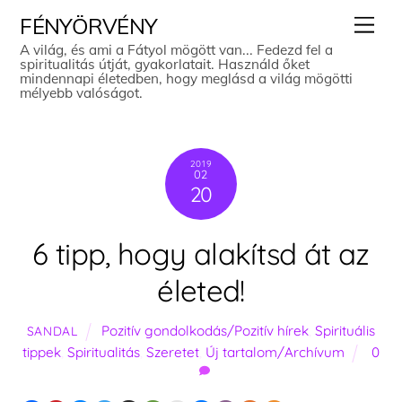
Skip
Men
FÉNYÖRVÉNY
to
A világ, és ami a Fátyol mögött van... Fedezd fel a
spiritualitás útját, gyakorlatait. Használd őket
content
mindennapi életedben, hogy meglásd a világ mögötti
mélyebb valóságot.
2019
02
20
6 tipp, hogy alakítsd át az
életed!
Pozitív gondolkodás/Pozitív hírek
,
Spirituális
SANDAL
tippek
,
Spiritualitás
,
Szeretet
,
Új tartalom/Archívum
0