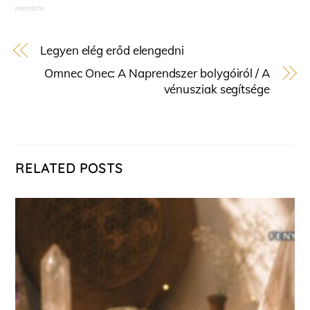
joportal.hu
Legyen elég erőd elengedni
Omnec Onec: A Naprendszer bolygóiról / A
vénusziak segítsége
RELATED POSTS