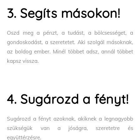
3. Segíts másokon!
Oszd meg a pénzt, a tudást, a bölcsességet, a
gondoskodást, a szeretetet. Aki szolgál másoknak,
az boldog ember. Minél többet adsz, annál többet
kapsz vissza.
4. Sugározd a fényt!
Sugározd a fényt azoknak, akiknek a legnagyobb
szükségük van a jóságra, szeretetre és
együttérzésre.