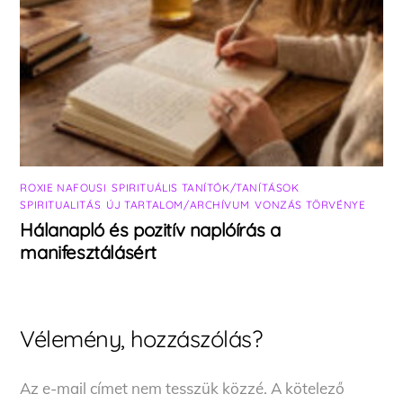
ROXIE NAFOUSI
,
SPIRITUÁLIS TANÍTÓK/TANÍTÁSOK
,
SPIRITUALITÁS
,
ÚJ TARTALOM/ARCHÍVUM
,
VONZÁS TÖRVÉNYE
Hálanapló és pozitív naplóírás a
manifesztálásért
Vélemény, hozzászólás?
Az e-mail címet nem tesszük közzé.
A kötelező