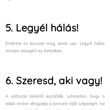
5. Legyél hálás!
Értékeld és becsüld meg, amid van. Legyél hálás
minden dologért az életedben.
6. Szeresd, aki vagy!
A változás belülről kezdődik. Lehetetlen, hogy a
többi ember elfogadja a benned rejlő szépséget, ha