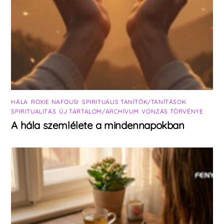
HÁLA
,
ROXIE NAFOUSI
,
SPIRITUÁLIS TANÍTÓK/TANÍTÁSOK
,
SPIRITUALITÁS
,
ÚJ TARTALOM/ARCHÍVUM
,
VONZÁS TÖRVÉNYE
A hála szemlélete a mindennapokban