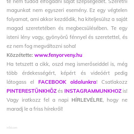
te nem tudod elfogadni saját szépségedet. Szeretni
magunkat nem egyszeri esemény. Ez egy végtelen
folyamat, ami akkor kezdődik, ha kiteljesülsz a saját
magad szeretetében és megbecsülésében. Te egy
isteni lény vagy, gyönyörű fénnyel és szeretettel, és
ez nem fog megváltozni soha!
Közzétette:
www.fenyorveny.hu
Ha tetszett a cikk, oszd meg ismerőseiddel is, még
több érdekességért, képért és videóért pedig
látogass el
FACEBOOK oldalunkra
! Csatlakozz
PINTERESTÜNKHÖZ
és
INSTAGRAMMUNKHOZ
is!
Vagy iratkozz fel a napi
HÍRLEVÉLRE
, hogy ne
maradj le a friss hírekről!
in5d.com