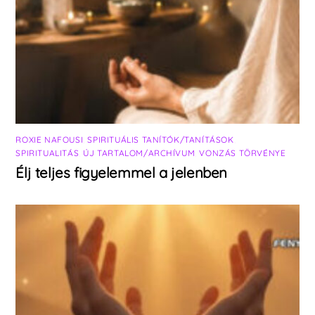
ROXIE NAFOUSI
,
SPIRITUÁLIS TANÍTÓK/TANÍTÁSOK
,
SPIRITUALITÁS
,
ÚJ TARTALOM/ARCHÍVUM
,
VONZÁS TÖRVÉNYE
Élj teljes figyelemmel a jelenben