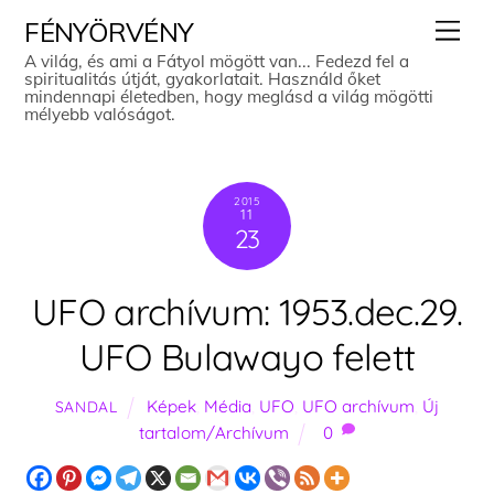
Skip
Men
FÉNYÖRVÉNY
to
A világ, és ami a Fátyol mögött van... Fedezd fel a
spiritualitás útját, gyakorlatait. Használd őket
content
mindennapi életedben, hogy meglásd a világ mögötti
mélyebb valóságot.
2015
11
23
UFO archívum: 1953.dec.29.
UFO Bulawayo felett
Képek
,
Média
,
UFO
,
UFO archívum
,
Új
SANDAL
tartalom/Archívum
0