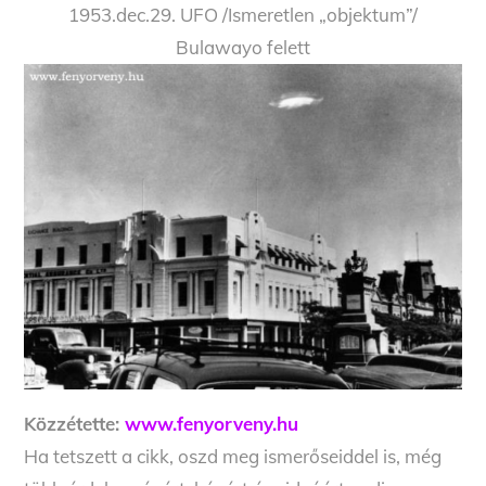
1953.dec.29. UFO /Ismeretlen „objektum”/
Bulawayo felett
Közzétette:
www.fenyorveny.hu
Ha tetszett a cikk, oszd meg ismerőseiddel is, még