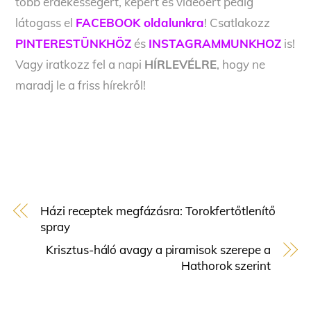
több érdekességért, képért és videóért pedig
látogass el
FACEBOOK oldalunkra
! Csatlakozz
PINTERESTÜNKHÖZ
és
INSTAGRAMMUNKHOZ
is!
Vagy iratkozz fel a napi
HÍRLEVÉLRE
, hogy ne
maradj le a friss hírekről!
Házi receptek megfázásra: Torokfertőtlenítő
spray
Krisztus-háló avagy a piramisok szerepe a
Hathorok szerint