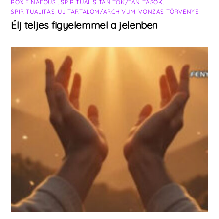
ROXIE NAFOUSI
,
SPIRITUÁLIS TANÍTÓK/TANÍTÁSOK
,
SPIRITUALITÁS
,
ÚJ TARTALOM/ARCHÍVUM
,
VONZÁS TÖRVÉNYE
Élj teljes figyelemmel a jelenben