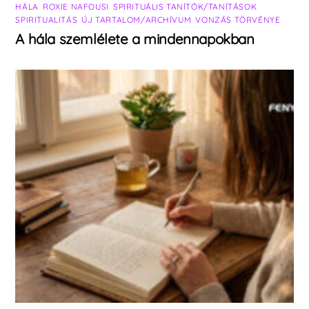
HÁLA
,
ROXIE NAFOUSI
,
SPIRITUÁLIS TANÍTÓK/TANÍTÁSOK
,
SPIRITUALITÁS
,
ÚJ TARTALOM/ARCHÍVUM
,
VONZÁS TÖRVÉNYE
A hála szemlélete a mindennapokban