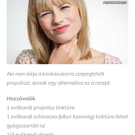
Aki nem bírja a kockacukorra csepegtetett
propoliszt, annak egy alternatíva ez a recept:
Hozzávalók
1 evőkanál propolisz tinktúra
1 evőkanál echinacea (bíbor kasvirág) tinktúra /lehet
gyógyszertári is/
1/3 evőkanál glicerin