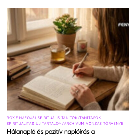
ROXIE NAFOUSI
,
SPIRITUÁLIS TANÍTÓK/TANÍTÁSOK
,
SPIRITUALITÁS
,
ÚJ TARTALOM/ARCHÍVUM
,
VONZÁS TÖRVÉNYE
Hálanapló és pozitív naplóírás a