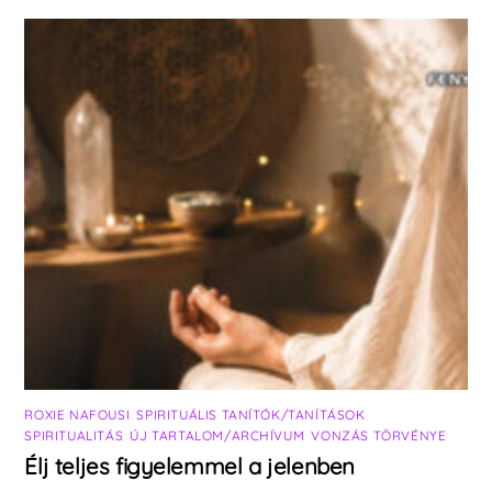
ROXIE NAFOUSI
,
SPIRITUÁLIS TANÍTÓK/TANÍTÁSOK
,
SPIRITUALITÁS
,
ÚJ TARTALOM/ARCHÍVUM
,
VONZÁS TÖRVÉNYE
Élj teljes figyelemmel a jelenben