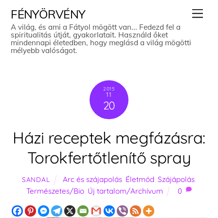
Skip
Men
FÉNYÖRVÉNY
to
A világ, és ami a Fátyol mögött van... Fedezd fel a
spiritualitás útját, gyakorlatait. Használd őket
content
mindennapi életedben, hogy meglásd a világ mögötti
mélyebb valóságot.
2015
11
20
Házi receptek megfázásra:
Torokfertőtlenítő spray
Arc és szájapolás
,
Életmód
,
Szájápolás
,
SANDAL
Természetes/Bio
,
Új tartalom/Archívum
0