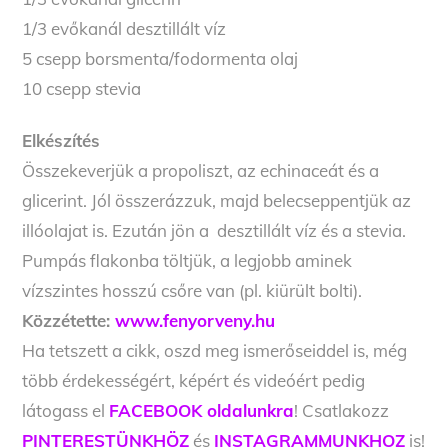
1/3 evőkanál desztillált víz
5 csepp borsmenta/fodormenta olaj
10 csepp stevia
Elkészítés
Összekeverjük a propoliszt, az echinaceát és a
glicerint. Jól összerázzuk, majd belecseppentjük az
illóolajat is. Ezután jön a desztillált víz és a stevia.
Pumpás flakonba töltjük, a legjobb aminek
vízszintes hosszú csőre van (pl. kiürült bolti).
Közzétette:
www.fenyorveny.hu
Ha tetszett a cikk, oszd meg ismerőseiddel is, még
több érdekességért, képért és videóért pedig
látogass el
FACEBOOK oldalunkra
! Csatlakozz
PINTERESTÜNKHÖZ
és
INSTAGRAMMUNKHOZ
is!