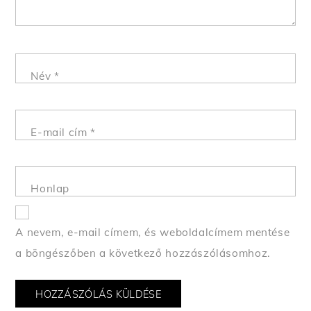
Név
*
E-mail cím
*
Honlap
A nevem, e-mail címem, és weboldalcímem mentése
a böngészőben a következő hozzászólásomhoz.