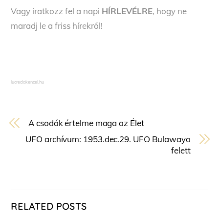
Vagy iratkozz fel a napi
HÍRLEVÉLRE
, hogy ne
maradj le a friss hírekről!
lucreciakencei.hu
A csodák értelme maga az Élet
UFO archívum: 1953.dec.29. UFO Bulawayo
felett
RELATED POSTS