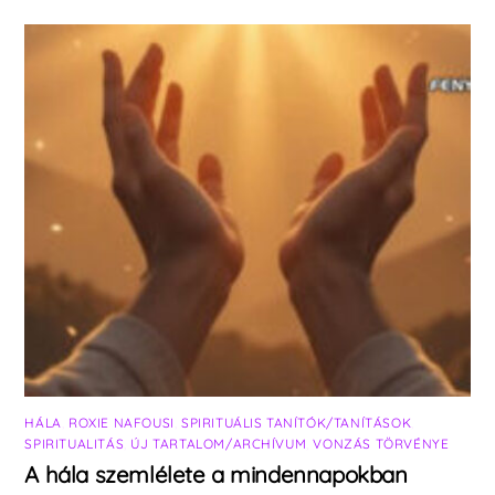
HÁLA
,
ROXIE NAFOUSI
,
SPIRITUÁLIS TANÍTÓK/TANÍTÁSOK
,
SPIRITUALITÁS
,
ÚJ TARTALOM/ARCHÍVUM
,
VONZÁS TÖRVÉNYE
A hála szemlélete a mindennapokban