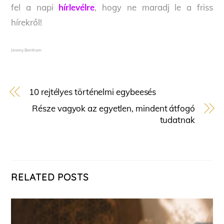
fel a napi
hírlevélre
, hogy ne maradj le a friss
hírekről!
Jeremy Bentham
10 rejtélyes történelmi egybeesés
Része vagyok az egyetlen, mindent átfogó
tudatnak
RELATED POSTS