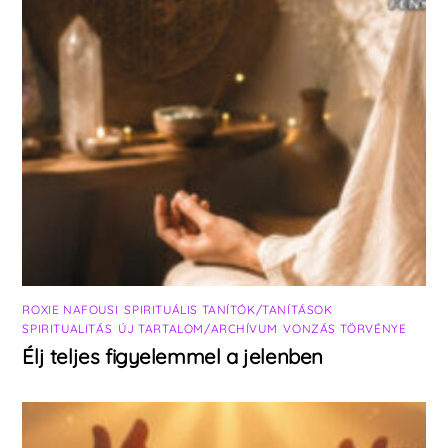
ROXIE NAFOUSI
,
SPIRITUÁLIS TANÍTÓK/TANÍTÁSOK
,
SPIRITUALITÁS
,
ÚJ TARTALOM/ARCHÍVUM
,
VONZÁS TÖRVÉNYE
Élj teljes figyelemmel a jelenben