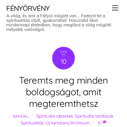
Skip
Men
FÉNYÖRVÉNY
to
A világ, és ami a Fátyol mögött van... Fedezd fel a
spiritualitás útját, gyakorlatait. Használd őket
content
mindennapi életedben, hogy meglásd a világ mögötti
mélyebb valóságot.
2018
11
10
Teremts meg minden
boldogságot, amit
megteremthetsz
Spirituális idézetek
,
Spirituális tanítások
,
SANDAL
Spiritualitás
,
Új tartalom/Archívum
0