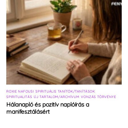
ROXIE NAFOUSI
,
SPIRITUÁLIS TANÍTÓK/TANÍTÁSOK
,
SPIRITUALITÁS
,
ÚJ TARTALOM/ARCHÍVUM
,
VONZÁS TÖRVÉNYE
Hálanapló és pozitív naplóírás a
manifesztálásért