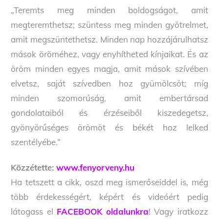
„Teremts meg minden boldogságot, amit
megteremthetsz; szüntess meg minden gyötrelmet,
amit megszüntethetsz. Minden nap hozzájárulhatsz
mások öröméhez, vagy enyhítheted kínjaikat. És az
öröm minden egyes magja, amit mások szívében
elvetsz, saját szívedben hoz gyümölcsöt; míg
minden szomorúság, amit embertársad
gondolataiból és érzéseiből kiszedegetsz,
gyönyörűséges örömöt és békét hoz lelked
szentélyébe.”
Közzétette:
www.fenyorveny.hu
Ha tetszett a cikk, oszd meg ismerőseiddel is, még
több érdekességért, képért és videóért pedig
látogass el
FACEBOOK oldalunkra
! Vagy iratkozz