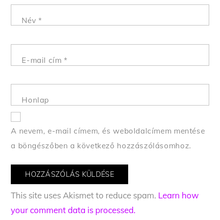
Név
*
E-mail cím
*
Honlap
A nevem, e-mail címem, és weboldalcímem mentése
a böngészőben a következő hozzászólásomhoz.
This site uses Akismet to reduce spam.
Learn how
your comment data is processed.