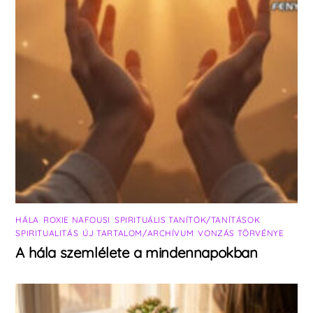
HÁLA
,
ROXIE NAFOUSI
,
SPIRITUÁLIS TANÍTÓK/TANÍTÁSOK
,
SPIRITUALITÁS
,
ÚJ TARTALOM/ARCHÍVUM
,
VONZÁS TÖRVÉNYE
A hála szemlélete a mindennapokban