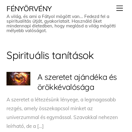
Skip
Men
FÉNYÖRVÉNY
to
A világ, és ami a Fátyol mögött van... Fedezd fel a
spiritualitás útját, gyakorlatait. Használd őket
content
mindennapi életedben, hogy meglásd a világ mögötti
mélyebb valóságot.
Spirituális tanítások
A szeretet ajándéka és
örökkévalósága
A szeretet a létezésünk lényege, a legmagasabb
rezgés, amely összekapcsol minket az
univerzummal és egymással. Szavakkal nehezen
leírható, de a […]