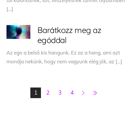
túl különösnek, sőt, veszélyesnek tűnhet olyasmiben
[…]
Barátkozz meg az
egóddal
Az ego a belső kis hangunk. Ez az a hang, ami azt
mondja nekünk, hogy nem vagyunk elég jók, az […]
1
2
3
4