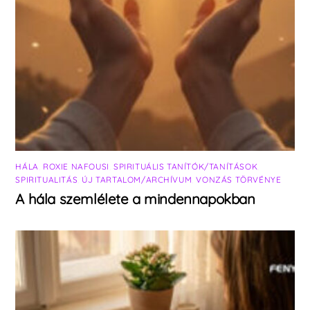
HÁLA
,
ROXIE NAFOUSI
,
SPIRITUÁLIS TANÍTÓK/TANÍTÁSOK
,
SPIRITUALITÁS
,
ÚJ TARTALOM/ARCHÍVUM
,
VONZÁS TÖRVÉNYE
A hála szemlélete a mindennapokban