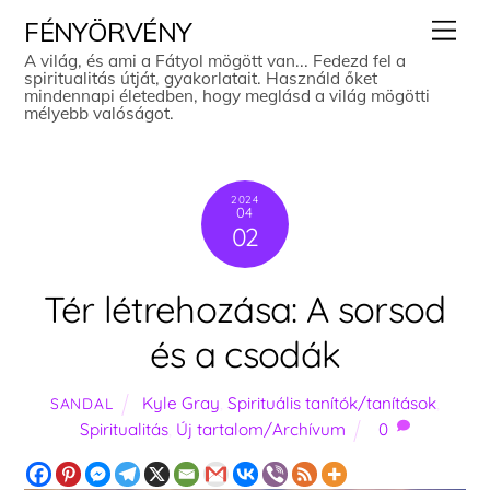
Skip
Men
FÉNYÖRVÉNY
to
A világ, és ami a Fátyol mögött van... Fedezd fel a
spiritualitás útját, gyakorlatait. Használd őket
content
mindennapi életedben, hogy meglásd a világ mögötti
mélyebb valóságot.
2024
04
02
Tér létrehozása: A sorsod
és a csodák
Kyle Gray
,
Spirituális tanítók/tanítások
,
SANDAL
Spiritualitás
,
Új tartalom/Archívum
0