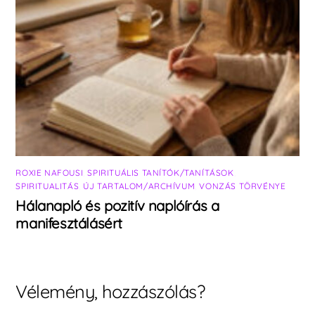
ROXIE NAFOUSI
,
SPIRITUÁLIS TANÍTÓK/TANÍTÁSOK
,
SPIRITUALITÁS
,
ÚJ TARTALOM/ARCHÍVUM
,
VONZÁS TÖRVÉNYE
Hálanapló és pozitív naplóírás a
manifesztálásért
Vélemény, hozzászólás?