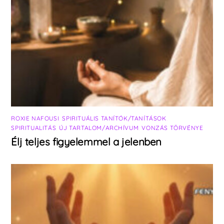
ROXIE NAFOUSI
,
SPIRITUÁLIS TANÍTÓK/TANÍTÁSOK
,
SPIRITUALITÁS
,
ÚJ TARTALOM/ARCHÍVUM
,
VONZÁS TÖRVÉNYE
Élj teljes figyelemmel a jelenben