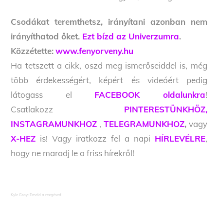
Csodákat teremthetsz, irányítani azonban nem
irányíthatod őket.
Ezt bízd az Univerzumra
.
Közzétette:
www.fenyorveny.hu
Ha tetszett a cikk, oszd meg ismerőseiddel is, még
több érdekességért, képért és videóért pedig
látogass el
FACEBOOK oldalunkra
!
Csatlakozz
PINTERESTÜNKHÖZ,
INSTAGRAMUNKHOZ
,
TELEGRAMUNKHOZ
,
vagy
X-HEZ
is! Vagy iratkozz fel a napi
HÍRLEVÉLRE
,
hogy ne maradj le a friss hírekről!
Kyle Gray: Emeld a rezgésed