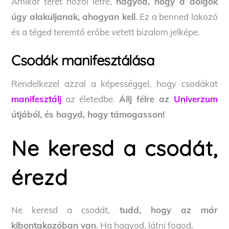
Amikor teret hozol létre,
hagyod, hogy a dolgok
úgy alakuljanak, ahogyan kell
. Ez a benned lakozó
és a téged teremtő erőbe vetett bizalom jelképe.
Csodák manifesztálása
Rendelkezel azzal a képességgel, hogy csodákat
manifesztálj
az életedbe.
Állj félre az
Univerzum
útjából, és hagyd, hogy támogasson!
Ne keresd a csodát,
érezd
Ne keresd a csodát,
tudd, hogy az már
kibontakozóban van
. Ha hagyod, látni fogod.