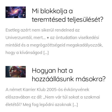
Mi blokkolja a
teremtésed teljesülését?
Esetleg azért nem sikerül rendelned az
Univerzumtól, mert… • az öntudatlan viselkedési
mintáid és a megrögzöttségeid megakadályozzák,
hogy a kívánságod […]
Hogyan hat a
hozzáállásunk másokra?
A német Karrier Klub 2005-ös évkönyvének
előszavában ez áll: „Nem vár túl sokat a szakmai
életétől? Meg fog lepődni azoknak […]