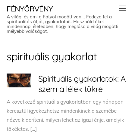
Skip
Men
FÉNYÖRVÉNY
to
A világ, és ami a Fátyol mögött van... Fedezd fel a
spiritualitás útját, gyakorlatait. Használd őket
content
mindennapi életedben, hogy meglásd a világ mögötti
mélyebb valóságot.
spirituális gyakorlat
Spirituális gyakorlatok: A
szem a lélek tükre
A következő spirituális gyakorlatban egy hónapon
keresztül igyekezhetsz mindenkinek a szemébe
nézve kideríteni, milyen lehet az igazi énje, amelyik
tökéletes. […]