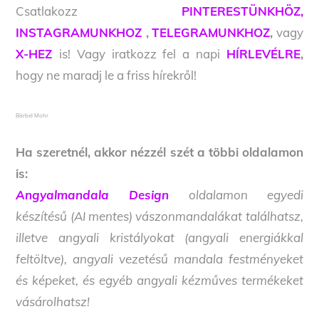
Csatlakozz
PINTERESTÜNKHÖZ,
INSTAGRAMUNKHOZ
,
TELEGRAMUNKHOZ
,
vagy
X-HEZ
is! Vagy iratkozz fel a napi
HÍRLEVÉLRE
,
hogy ne maradj le a friss hírekről!
Bärbel Mohr
Ha szeretnél, akkor nézzél szét a többi oldalamon
is:
Angyalmandala Design
oldalamon egyedi
készítésű (AI mentes) vászonmandalákat találhatsz,
illetve angyali kristályokat (angyali energiákkal
feltöltve), angyali vezetésű mandala festményeket
és képeket, és egyéb angyali kézműves termékeket
vásárolhatsz!