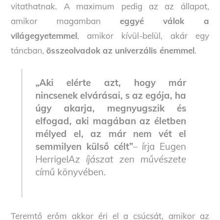
vitathatnak. A maximum pedig az az állapot,
amikor magamban
eggyé válok a
világegyetemmel
, amikor kívül-belül, akár egy
táncban,
összeolvadok az univerzális énemmel
.
„Aki elérte azt, hogy már
nincsenek elvárásai, s az egója, ha
úgy akarja, megnyugszik és
elfogad, aki magában az életben
mélyed el, az már nem vét el
semmilyen külső célt”
– írja Eugen
Herrigel
Az íjászat zen művészete
című könyvében.
Teremtő erőm akkor éri el a csúcsát, amikor az