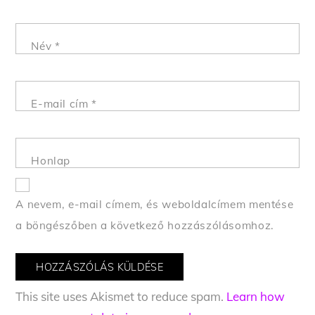
Név
*
E-mail cím
*
Honlap
A nevem, e-mail címem, és weboldalcímem mentése
a böngészőben a következő hozzászólásomhoz.
This site uses Akismet to reduce spam.
Learn how