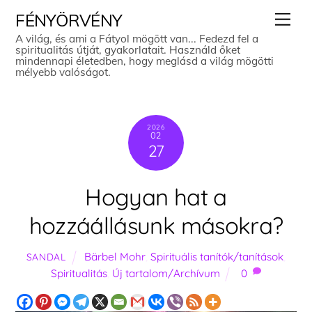
Skip
Men
FÉNYÖRVÉNY
to
A világ, és ami a Fátyol mögött van... Fedezd fel a
spiritualitás útját, gyakorlatait. Használd őket
content
mindennapi életedben, hogy meglásd a világ mögötti
mélyebb valóságot.
2026
02
27
Hogyan hat a
hozzáállásunk másokra?
Bärbel Mohr
,
Spirituális tanítók/tanítások
,
SANDAL
Spiritualitás
,
Új tartalom/Archívum
0