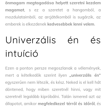
önmagam megtagadása helyett szeretni kezdem
magamat
, s ez a szeretet a hangomból, a
mozdulataimból, az arcjátékomból is sugárzik, az
emberek is elkezdenek
kedvesebbek lenni velem
.
Univerzális én és
intuíció
Ezen a ponton persze megoszlanak a vélemények,
mert a kételkedők szerint ilyen
„univerzális én”
egyszerűen nem létezik, és kész. Neked is el kell hát
döntened, hogy miben szeretnél hinni, vagy mit
szeretnél legalább kipróbálni. Talán ismered azt az
állapotot, amikor
megfeledkezel térről és időről
, és