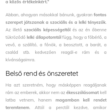
a közös értékeinkért.”
Abban, ahogyan másokkal bánunk, gyakran
fontos
szerepet játszanak a szociális és a lelki tényezők
.
Az illető
szociális képességeitől
és az én őbenne
tükröződő
lelki állapotomtól
függ, hogy a főbérlő, a
vevő, a szállító, a főnök, a beosztott, a barát, a
család stb. kedvezően reagál-e rám és a
kívánságaimra.
Belső rend és önszeretet
Ha azt szeretném, hogy másképpen reagáljanak
rám az emberek, akkor nem az
ékesszólásomat
kell
latba vetnem, hanem
magamban kell rendet
teremtenem
. Attól a perctől kezdve, amikor