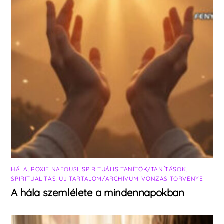
HÁLA
,
ROXIE NAFOUSI
,
SPIRITUÁLIS TANÍTÓK/TANÍTÁSOK
,
SPIRITUALITÁS
,
ÚJ TARTALOM/ARCHÍVUM
,
VONZÁS TÖRVÉNYE
A hála szemlélete a mindennapokban