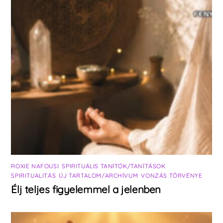
ROXIE NAFOUSI
,
SPIRITUÁLIS TANÍTÓK/TANÍTÁSOK
,
SPIRITUALITÁS
,
ÚJ TARTALOM/ARCHÍVUM
,
VONZÁS TÖRVÉNYE
Élj teljes figyelemmel a jelenben