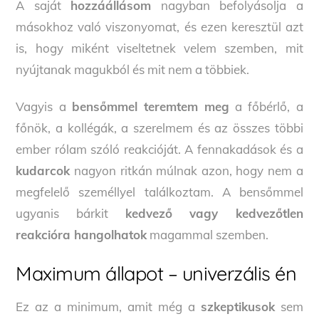
A saját
hozzáállásom
nagyban befolyásolja a
másokhoz való viszonyomat, és ezen keresztül azt
is, hogy miként viseltetnek velem szemben, mit
nyújtanak magukból és mit nem a többiek.
Vagyis a
bensőmmel teremtem meg
a főbérlő, a
főnök, a kollégák, a szerelmem és az összes többi
ember rólam szóló reakcióját. A fennakadások és a
kudarcok
nagyon ritkán múlnak azon, hogy nem a
megfelelő személlyel találkoztam. A bensőmmel
ugyanis bárkit
kedvező vagy kedvezőtlen
reakcióra hangolhatok
magammal szemben.
Maximum állapot – univerzális én
Ez az a minimum, amit még a
szkeptikusok
sem