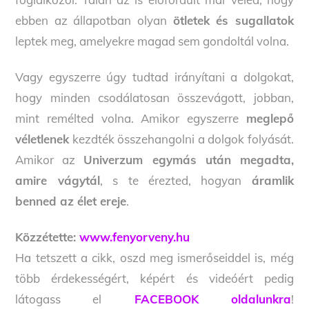
ebben az állapotban olyan
ötletek és sugallatok
leptek meg, amelyekre magad sem gondoltál volna.
Vagy egyszerre úgy tudtad irányítani a dolgokat,
hogy minden csodálatosan összevágott, jobban,
mint remélted volna. Amikor egyszerre
meglepő
véletlenek
kezdték összehangolni a dolgok folyását.
Amikor az
Univerzum egymás után megadta,
amire vágytál
, s te érezted, hogyan
áramlik
benned az élet ereje
.
Közzétette:
www.fenyorveny.hu
Ha tetszett a cikk, oszd meg ismerőseiddel is, még
több érdekességért, képért és videóért pedig
látogass el
FACEBOOK oldalunkra
!