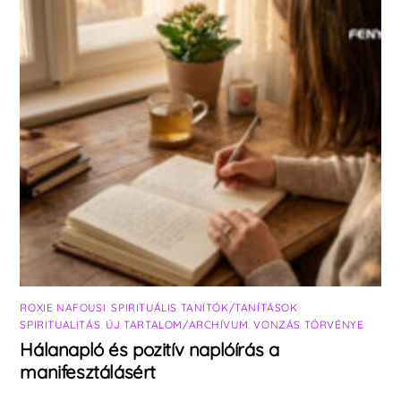
ROXIE NAFOUSI
,
SPIRITUÁLIS TANÍTÓK/TANÍTÁSOK
,
SPIRITUALITÁS
,
ÚJ TARTALOM/ARCHÍVUM
,
VONZÁS TÖRVÉNYE
Hálanapló és pozitív naplóírás a
manifesztálásért