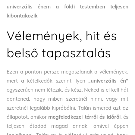
univerzális énem a földi testemben teljesen
kibontakozik
.
Vélemények, hit és
belső tapasztalás
Ezen a ponton persze megoszlanak a vélemények,
mert a kételkedők szerint ilyen
„univerzális én”
egyszerűen nem létezik, és kész. Neked is el kell hát
döntened, hogy miben szeretnél hinni, vagy mit
szeretnél legalább kipróbálni. Talán ismered azt az
állapotot, amikor
megfeledkezel térről és időről
, és
teljesen átadod magad annak, amivel éppen
foglalkozol. Talán az is előfordult már veled, hogy