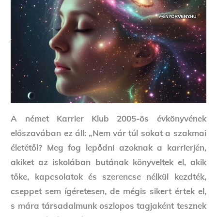
A német Karrier Klub 2005-ös évkönyvének
előszavában ez áll:
„Nem vár túl sokat a szakmai
életétől? Meg fog lepődni azoknak a karrierjén,
akiket az iskolában butának könyveltek el, akik
tőke, kapcsolatok és szerencse nélkül kezdték,
cseppet sem ígéretesen, de mégis sikert értek el,
s mára társadalmunk oszlopos tagjaként tesznek