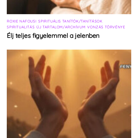
ROXIE NAFOUSI
,
SPIRITUÁLIS TANÍTÓK/TANÍTÁSOK
,
SPIRITUALITÁS
,
ÚJ TARTALOM/ARCHÍVUM
,
VONZÁS TÖRVÉNYE
Élj teljes figyelemmel a jelenben