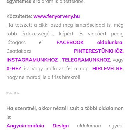
egyetemes erő
áramlik a tetteidbe.
Közzétette:
www.fenyorveny.hu
Ha tetszett a cikk, oszd meg ismerőseiddel is, még
több érdekességért, képért és videóért pedig
látogass el
FACEBOOK oldalunkra
!
Csatlakozz
PINTERESTÜNKHÖZ,
INSTAGRAMUNKHOZ
,
TELEGRAMUNKHOZ
,
vagy
X-HEZ
is! Vagy iratkozz fel a napi
HÍRLEVÉLRE
,
hogy ne maradj le a friss hírekről!
Bärbel Mohr
Ha szeretnél, akkor nézzél szét a többi oldalamon
is:
Angyalmandala Design
oldalamon egyedi