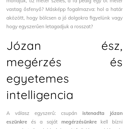
mondjuk, tíz méter széles, a fa pedig egy öt méter
vastag ősfenyő? Másképp fogalmazva: hol a határ
aközött, hogy bölcsen a jó dolgokra figyelünk vagy
hogy egyszerűen letagadjuk a rosszat?
Józan ész,
megérzés és
egyetemes
intelligencia
A válasz egyszerű: csupán
istenadta józan
eszünkre
és a saját
megérzésünkre
kell bízni