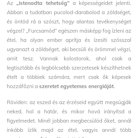
Az
„istenadta tehetség”
a képességeidet jelenti.
Abban a tudatban pucolod-darabolod a zöldséget,
és öntöd rá a szószt, hogy alantas tevékenységet
végzel? „Furcsamód” egészen másképp fog ízleni az
étel, ha olyan ember aprítja és ízesíti szósszal
ugyanazt a zöldséget, aki becsüli és örömmel végzi,
amit tesz. Vannak kolostorok, ahol csak a
legtisztább és legbölcsebb szerzetesek készíthetnek
ételt a többiek számára, mert csak ők képesek
hozzáfőzni a
szeretet egyetemes energiáját
.
Röviden: az eszed és az érzéseid együtt megsúgják
neked, hol a határ, és mikor hová irányítsd a
figyelmedet. Minél jobban megbecsülöd őket, annál
inkább ízlik majd az étel, vagyis annál több