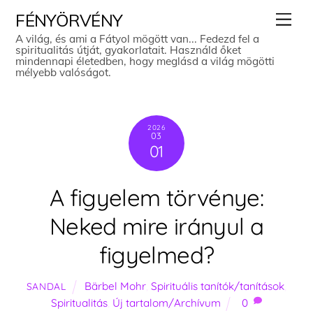
Skip
Men
FÉNYÖRVÉNY
to
A világ, és ami a Fátyol mögött van... Fedezd fel a
spiritualitás útját, gyakorlatait. Használd őket
content
mindennapi életedben, hogy meglásd a világ mögötti
mélyebb valóságot.
2026
03
01
A figyelem törvénye:
Neked mire irányul a
figyelmed?
Bärbel Mohr
,
Spirituális tanítók/tanítások
,
SANDAL
Spiritualitás
,
Új tartalom/Archívum
0