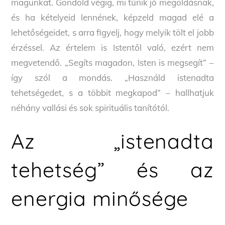
magunkat. Gondold végig, mi tűnik jó megoldásnak,
és ha kételyeid lennének, képzeld magad elé a
lehetőségeidet, s arra figyelj, hogy melyik tölt el jobb
érzéssel. Az értelem is Istentől való, ezért nem
megvetendő. „Segíts magadon, Isten is megsegít” –
így szól a mondás. „Használd istenadta
tehetségedet, s a többit megkapod” – hallhatjuk
néhány vallási és sok spirituális tanítótól.
Az „istenadta
tehetség” és az
energia minősége