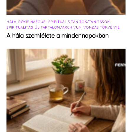
HÁLA
,
ROXIE NAFOUSI
,
SPIRITUÁLIS TANÍTÓK/TANÍTÁSOK
,
SPIRITUALITÁS
,
ÚJ TARTALOM/ARCHÍVUM
,
VONZÁS TÖRVÉNYE
A hála szemlélete a mindennapokban