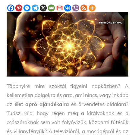
Többnyire mire szoktál figyelni napközben? A
kellemetlen dolgokra és arra, ami nincs, vagy inkább
az
élet apró ajándékaira
és örvendetes oldalára?
Tudsz róla, hogy régen még a királyoknak és a
császároknak sem volt folyóvizük, központi fűtésük
és villanyfényük? A televízióról, a mosógépről és az