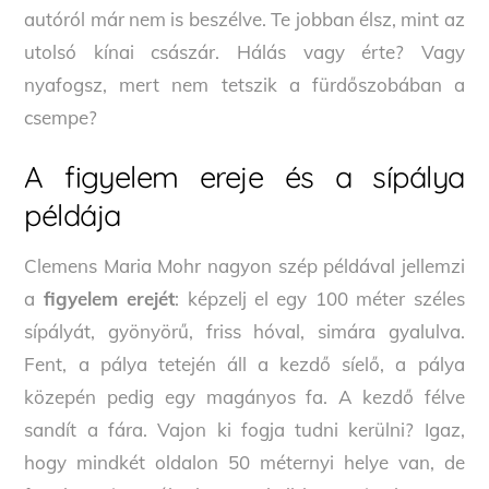
autóról már nem is beszélve. Te jobban élsz, mint az
utolsó kínai császár. Hálás vagy érte? Vagy
nyafogsz, mert nem tetszik a fürdőszobában a
csempe?
A figyelem ereje és a sípálya
példája
Clemens Maria Mohr nagyon szép példával jellemzi
a
figyelem erejét
: képzelj el egy 100 méter széles
sípályát, gyönyörű, friss hóval, simára gyalulva.
Fent, a pálya tetején áll a kezdő síelő, a pálya
közepén pedig egy magányos fa. A kezdő félve
sandít a fára. Vajon ki fogja tudni kerülni? Igaz,
hogy mindkét oldalon 50 méternyi helye van, de