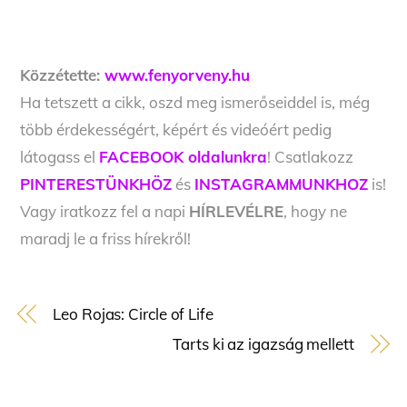
Közzétette:
www.fenyorveny.hu
Ha tetszett a cikk, oszd meg ismerőseiddel is, még
több érdekességért, képért és videóért pedig
látogass el
FACEBOOK oldalunkra
! Csatlakozz
PINTERESTÜNKHÖZ
és
INSTAGRAMMUNKHOZ
is!
Vagy iratkozz fel a napi
HÍRLEVÉLRE
, hogy ne
maradj le a friss hírekről!
Leo Rojas: Circle of Life
Tarts ki az igazság mellett