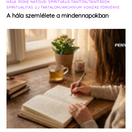
HÁLA
,
ROXIE NAFOUSI
,
SPIRITUÁLIS TANÍTÓK/TANÍTÁSOK
,
SPIRITUALITÁS
,
ÚJ TARTALOM/ARCHÍVUM
,
VONZÁS TÖRVÉNYE
A hála szemlélete a mindennapokban