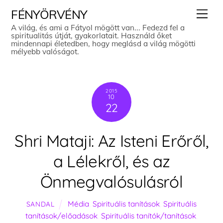
Skip
Men
FÉNYÖRVÉNY
to
A világ, és ami a Fátyol mögött van... Fedezd fel a
spiritualitás útját, gyakorlatait. Használd őket
content
mindennapi életedben, hogy meglásd a világ mögötti
mélyebb valóságot.
2015
10
22
Shri Mataji: Az Isteni Erőről,
a Lélekről, és az
Önmegvalósulásról
Média
,
Spirituális tanítások
,
Spirituális
SANDAL
tanítások/előadások
,
Spirituális tanítók/tanítások
,