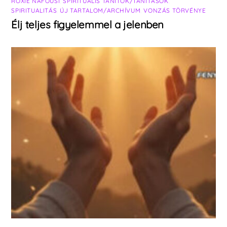
ROXIE NAFOUSI
,
SPIRITUÁLIS TANÍTÓK/TANÍTÁSOK
,
SPIRITUALITÁS
,
ÚJ TARTALOM/ARCHÍVUM
,
VONZÁS TÖRVÉNYE
Élj teljes figyelemmel a jelenben