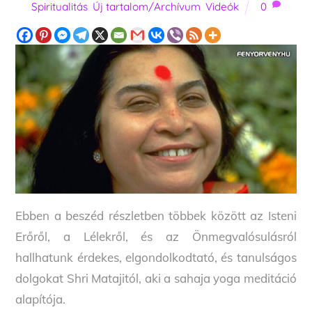
Spiritualitás
,
Új tartalom/Archívum
,
Videók
0
Ebben a beszéd részletben többek között az Isteni
Erőről, a Lélekről, és az Önmegvalósulásról
hallhatunk érdekes, elgondolkodtató, és tanulságos
dolgokat Shri Matajitól, aki a sahaja yoga meditáció
alapítója.