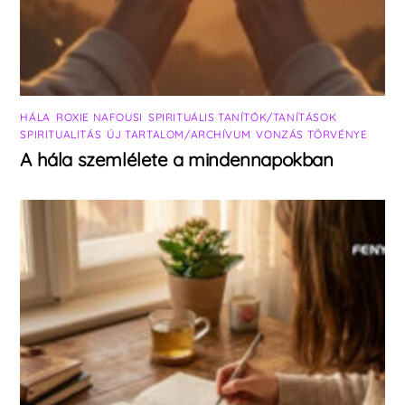
HÁLA
,
ROXIE NAFOUSI
,
SPIRITUÁLIS TANÍTÓK/TANÍTÁSOK
,
SPIRITUALITÁS
,
ÚJ TARTALOM/ARCHÍVUM
,
VONZÁS TÖRVÉNYE
A hála szemlélete a mindennapokban