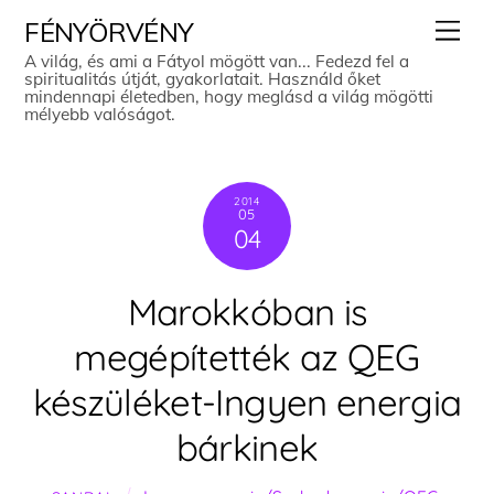
Skip
Men
FÉNYÖRVÉNY
to
A világ, és ami a Fátyol mögött van... Fedezd fel a
spiritualitás útját, gyakorlatait. Használd őket
content
mindennapi életedben, hogy meglásd a világ mögötti
mélyebb valóságot.
2014
05
04
Marokkóban is
megépítették az QEG
készüléket-Ingyen energia
bárkinek