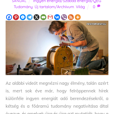
Ingyen energia/Szabad energia/QEG
,
SANDAL
Tudomány
,
Új tartalom/Archívum
,
Világ
0
Az alábbi videót megnézni nagy élmény, talán azért
is, mert sok éve már, hogy felröppennek hírek
különféle ingyen energiát adó berendezésekről, a
kétség és a főáramú tudomány negativitása által
övezve, és amelyek újra és újra azt mutatják, hogy a