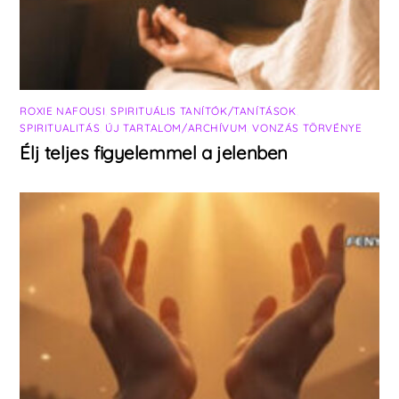
ROXIE NAFOUSI
,
SPIRITUÁLIS TANÍTÓK/TANÍTÁSOK
,
SPIRITUALITÁS
,
ÚJ TARTALOM/ARCHÍVUM
,
VONZÁS TÖRVÉNYE
Élj teljes figyelemmel a jelenben