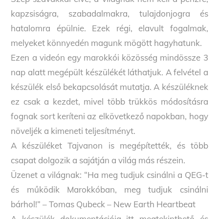
kapzsiságra, szabadalmakra, tulajdonjogra és
hatalomra épülnie. Ezek régi, elavult fogalmak,
melyeket könnyedén magunk mögött hagyhatunk.
Ezen a videón egy marokkói közösség mindössze 3
nap alatt megépült készülékét láthatjuk. A felvétel a
készülék első bekapcsolását mutatja. A készüléknek
ez csak a kezdet, mivel több trükkös módosításra
fognak sort keríteni az elkövetkező napokban, hogy
növeljék a kimeneti teljesítményt.
A készüléket Tajvanon is megépítették, és több
csapat dolgozik a sajátján a világ más részein.
Üzenet a világnak: “Ha meg tudjuk csinálni a QEG-t
és működik Marokkóban, meg tudjuk csinálni
bárhol!” – Tomas Qubeck – New Earth Heartbeat
A készülék dokumentációja itt megtekinthető és