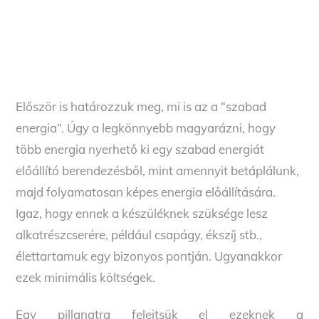
Először is határozzuk meg, mi is az a “szabad
energia”. Úgy a legkönnyebb magyarázni, hogy
több energia nyerhető ki egy szabad energiát
előállító berendezésből, mint amennyit betáplálunk,
majd folyamatosan képes energia előállítására.
Igaz, hogy ennek a készüléknek szüksége lesz
alkatrészcserére, például csapágy, ékszíj stb.,
élettartamuk egy bizonyos pontján. Ugyanakkor
ezek minimális költségek.
Egy pillanatra felejtsük el ezeknek a