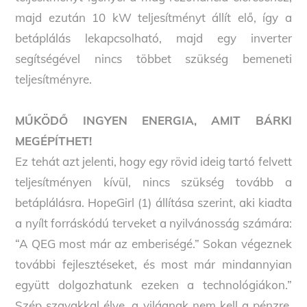
majd ezután 10 kW teljesítményt állít elő, így a
betáplálás lekapcsolható, majd egy inverter
segítségével nincs többet szükség bemeneti
teljesítményre.
MŰKÖDŐ INGYEN ENERGIA, AMIT BÁRKI
MEGÉPÍTHET!
Ez tehát azt jelenti, hogy egy rövid ideig tartó felvett
teljesítményen kívül, nincs szükség tovább a
betáplálásra. HopeGirl (1) állítása szerint, aki kiadta
a nyílt forráskódú terveket a nyilvánosság számára:
“A QEG most már az emberiségé.” Sokan végeznek
további fejlesztéseket, és most már mindannyian
együtt dolgozhatunk ezeken a technológiákon.”
Szép szavakkal élve, a világnak nem kell a pénzre,