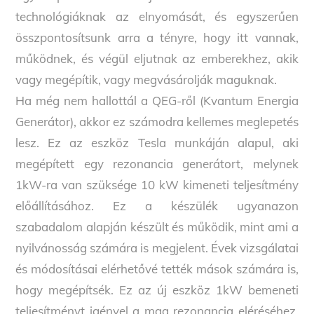
technológiáknak az elnyomását, és egyszerűen
összpontosítsunk arra a tényre, hogy itt vannak,
működnek, és végül eljutnak az emberekhez, akik
vagy megépítik, vagy megvásárolják maguknak.
Ha még nem hallottál a QEG-ről (Kvantum Energia
Generátor), akkor ez számodra kellemes meglepetés
lesz. Ez az eszköz Tesla munkáján alapul, aki
megépített egy rezonancia generátort, melynek
1kW-ra van szüksége 10 kW kimeneti teljesítmény
előállításához. Ez a készülék ugyanazon
szabadalom alapján készült és működik, mint ami a
nyilvánosság számára is megjelent. Évek vizsgálatai
és módosításai elérhetővé tették mások számára is,
hogy megépítsék. Ez az új eszköz 1kW bemeneti
teljesítményt igényel a mag rezonancia eléréséhez,