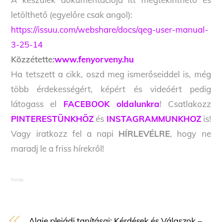
letölthető (egyelőre csak angol):
https://issuu.com/webshare/docs/qeg-user-manual-
3-25-14
Közzétette:
www.fenyorveny.hu
Ha tetszett a cikk, oszd meg ismerőseiddel is, még
több érdekességért, képért és videóért pedig
látogass el
FACEBOOK oldalunkra
! Csatlakozz
PINTERESTÜNKHÖZ
és
INSTAGRAMMUNKHOZ
is!
Vagy iratkozz fel a napi
HÍRLEVÉLRE
, hogy ne
maradj le a friss hírekről!
Forrás
Alaje plejádi tanításai: Kérdések és Válaszok –