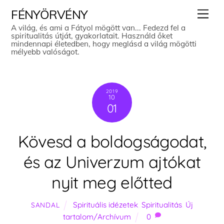
Skip
Men
FÉNYÖRVÉNY
to
A világ, és ami a Fátyol mögött van... Fedezd fel a
spiritualitás útját, gyakorlatait. Használd őket
content
mindennapi életedben, hogy meglásd a világ mögötti
mélyebb valóságot.
2019
10
01
Kövesd a boldogságodat,
és az Univerzum ajtókat
nyit meg előtted
Spirituális idézetek
,
Spiritualitás
,
Új
SANDAL
tartalom/Archívum
0