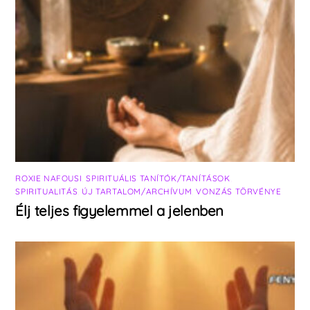
ROXIE NAFOUSI
,
SPIRITUÁLIS TANÍTÓK/TANÍTÁSOK
,
SPIRITUALITÁS
,
ÚJ TARTALOM/ARCHÍVUM
,
VONZÁS TÖRVÉNYE
Élj teljes figyelemmel a jelenben