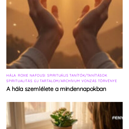
HÁLA
,
ROXIE NAFOUSI
,
SPIRITUÁLIS TANÍTÓK/TANÍTÁSOK
,
SPIRITUALITÁS
,
ÚJ TARTALOM/ARCHÍVUM
,
VONZÁS TÖRVÉNYE
A hála szemlélete a mindennapokban