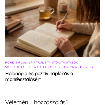
ROXIE NAFOUSI
,
SPIRITUÁLIS TANÍTÓK/TANÍTÁSOK
,
SPIRITUALITÁS
,
ÚJ TARTALOM/ARCHÍVUM
,
VONZÁS TÖRVÉNYE
Hálanapló és pozitív naplóírás a
manifesztálásért
Vélemény, hozzászólás?