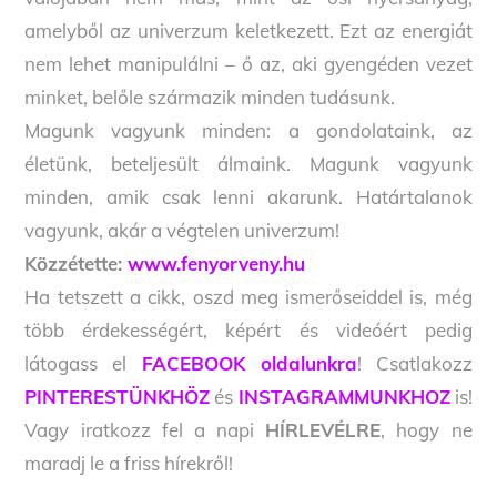
amelyből az univerzum keletkezett. Ezt az energiát
nem lehet manipulálni – ő az, aki gyengéden vezet
minket, belőle származik minden tudásunk.
Magunk vagyunk minden: a gondolataink, az
életünk, beteljesült álmaink. Magunk vagyunk
minden, amik csak lenni akarunk. Határtalanok
vagyunk, akár a végtelen univerzum!
Közzétette:
www.fenyorveny.hu
Ha tetszett a cikk, oszd meg ismerőseiddel is, még
több érdekességért, képért és videóért pedig
látogass el
FACEBOOK oldalunkra
! Csatlakozz
PINTERESTÜNKHÖZ
és
INSTAGRAMMUNKHOZ
is!
Vagy iratkozz fel a napi
HÍRLEVÉLRE
, hogy ne
maradj le a friss hírekről!