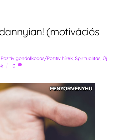
ndannyian! (motivációs
,
Pozitív gondolkodás/Pozitív hírek
,
Spiritualitás
,
Új
ók
0