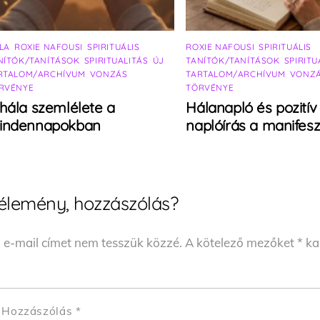
LA
,
ROXIE NAFOUSI
,
SPIRITUÁLIS
ROXIE NAFOUSI
,
SPIRITUÁLIS
NÍTÓK/TANÍTÁSOK
,
SPIRITUALITÁS
,
ÚJ
TANÍTÓK/TANÍTÁSOK
,
SPIRITU
RTALOM/ARCHÍVUM
,
VONZÁS
TARTALOM/ARCHÍVUM
,
VONZ
RVÉNYE
TÖRVÉNYE
hála szemlélete a
Hálanapló és pozitív
indennapokban
naplóírás a manifesz
élemény, hozzászólás?
 e-mail címet nem tesszük közzé.
A kötelező mezőket
*
kar
Hozzászólás
*