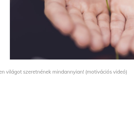
yen világot szeretnének mindannyian! (motivációs videó)