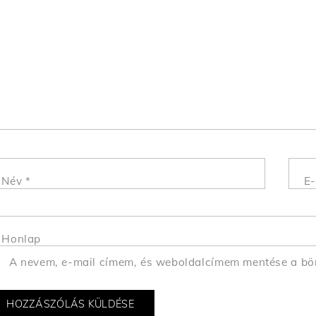
Név
*
E-
Honlap
A nevem, e-mail címem, és weboldalcímem mentése a b