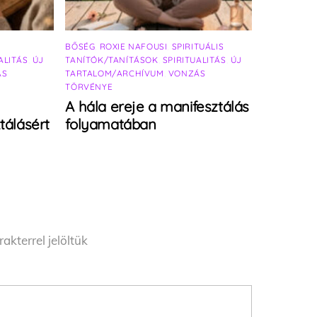
BŐSÉG
,
ROXIE NAFOUSI
,
SPIRITUÁLIS
ALITÁS
,
ÚJ
TANÍTÓK/TANÍTÁSOK
,
SPIRITUALITÁS
,
ÚJ
ÁS
TARTALOM/ARCHÍVUM
,
VONZÁS
TÖRVÉNYE
A hála ereje a manifesztálás
tálásért
folyamatában
akterrel jelöltük