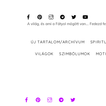
Skip
to
content
A világ, és ami a Fátyol mögött van... Fedezd f
ÚJ TARTALOM/ARCHÍVUM
SPIRIT
VILÁGOK
SZIMBÓLUMOK
MOT