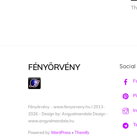
Th
FÉNYÖRVÉNY
Social
F
Pi
Fényörvény - www.fenyorveny.hu I 2013-
I
2026 - Design by: Angyalmandala Design -
www.angyalmandala.hu
T
Powered by
WordPress
•
Themify