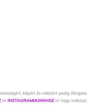
ekességért, képért és videóért pedig látogass
Z
és
INSTAGRAMMUNKHOZ
is! Vagy iratkozz