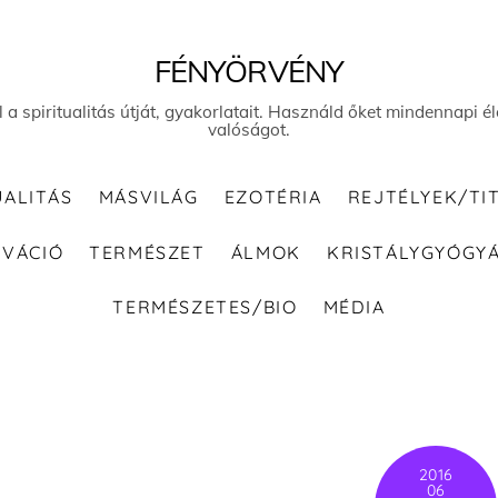
FÉNYÖRVÉNY
el a spiritualitás útját, gyakorlatait. Használd őket mindennapi
valóságot.
UALITÁS
MÁSVILÁG
EZOTÉRIA
REJTÉLYEK/TI
IVÁCIÓ
TERMÉSZET
ÁLMOK
KRISTÁLYGYÓGY
TERMÉSZETES/BIO
MÉDIA
2016
06