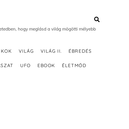
Search
 életedben, hogy meglásd a világ mögötti mélyebb
TKOK
VILÁG
VILÁG II.
ÉBREDÉS
ÁSZAT
UFO
EBOOK
ÉLETMÓD