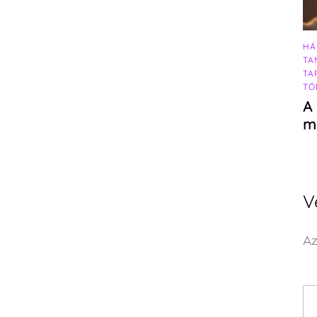
HÁ
TA
TA
TÖ
A 
m
V
Az