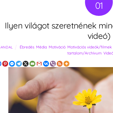
01
Ilyen világot szeretnének mi
videó)
Ébredés
,
Média
,
Motiváció
,
Motivációs videók/filmek
SANDAL
tartalom/Archívum
,
Vide