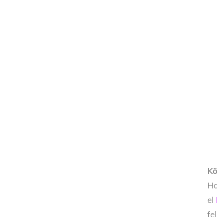
Kö
Ha
el
fe