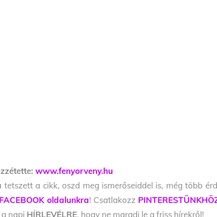
zzétette:
www.fenyorveny.hu
 tetszett a cikk, oszd meg ismerőseiddel is, még több érd
FACEBOOK oldalunkra
! Csatlakozz
PINTERESTÜNKHÖ
l a napi
HÍRLEVÉLRE
, hogy ne maradj le a friss hírekről!