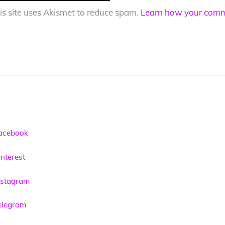
is site uses Akismet to reduce spam.
Learn how your comme
acebook
nterest
nstagram
elegram