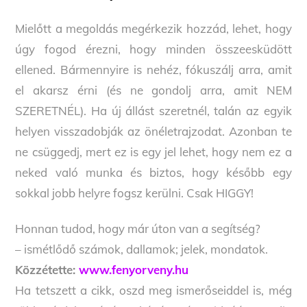
Mielőtt a megoldás megérkezik hozzád, lehet, hogy
úgy fogod érezni, hogy minden összeesküdött
ellened. Bármennyire is nehéz, fókuszálj arra, amit
el akarsz érni (és ne gondolj arra, amit NEM
SZERETNÉL). Ha új állást szeretnél, talán az egyik
helyen visszadobják az önéletrajzodat. Azonban te
ne csüggedj, mert ez is egy jel lehet, hogy nem ez a
neked való munka és biztos, hogy később egy
sokkal jobb helyre fogsz kerülni. Csak HIGGY!
Honnan tudod, hogy már úton van a segítség?
– ismétlődő számok, dallamok; jelek, mondatok.
Közzétette:
www.fenyorveny.hu
Ha tetszett a cikk, oszd meg ismerőseiddel is, még