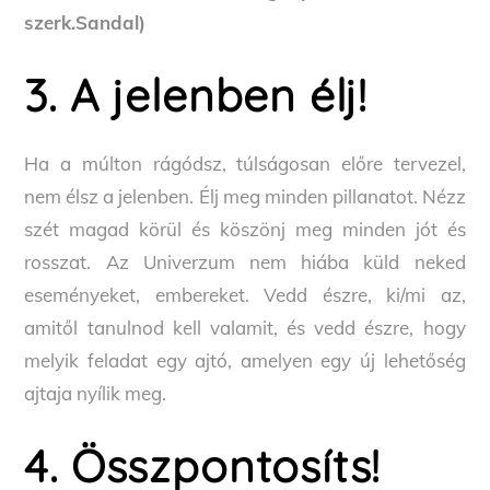
szerk.Sandal)
3. A jelenben élj!
Ha a múlton rágódsz, túlságosan előre tervezel,
nem élsz a jelenben. Élj meg minden pillanatot. Nézz
szét magad körül és köszönj meg minden jót és
rosszat. Az Univerzum nem hiába küld neked
eseményeket, embereket. Vedd észre, ki/mi az,
amitől tanulnod kell valamit, és vedd észre, hogy
melyik feladat egy ajtó, amelyen egy új lehetőség
ajtaja nyílik meg.
4. Összpontosíts!