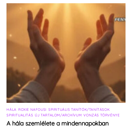
HÁLA
,
ROXIE NAFOUSI
,
SPIRITUÁLIS TANÍTÓK/TANÍTÁSOK
,
SPIRITUALITÁS
,
ÚJ TARTALOM/ARCHÍVUM
,
VONZÁS TÖRVÉNYE
A hála szemlélete a mindennapokban