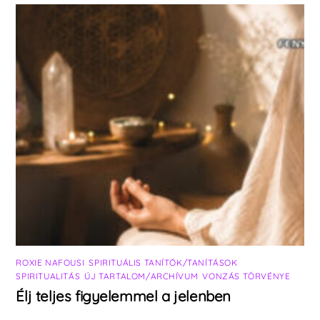
ROXIE NAFOUSI
,
SPIRITUÁLIS TANÍTÓK/TANÍTÁSOK
,
SPIRITUALITÁS
,
ÚJ TARTALOM/ARCHÍVUM
,
VONZÁS TÖRVÉNYE
Élj teljes figyelemmel a jelenben