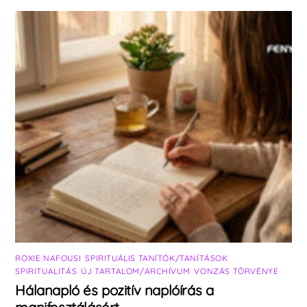
ROXIE NAFOUSI
,
SPIRITUÁLIS TANÍTÓK/TANÍTÁSOK
,
SPIRITUALITÁS
,
ÚJ TARTALOM/ARCHÍVUM
,
VONZÁS TÖRVÉNYE
Hálanapló és pozitív naplóírás a