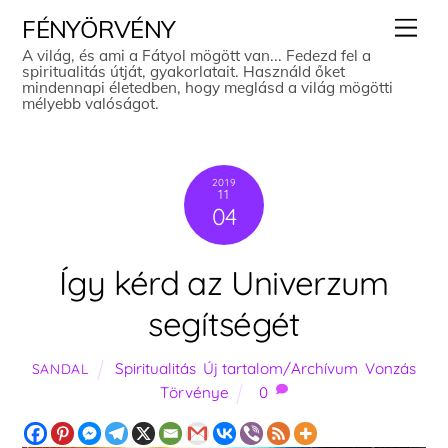
Skip
Men
FÉNYÖRVÉNY
to
A világ, és ami a Fátyol mögött van... Fedezd fel a
spiritualitás útját, gyakorlatait. Használd őket
content
mindennapi életedben, hogy meglásd a világ mögötti
mélyebb valóságot.
2019
11
04
Így kérd az Univerzum
segítségét
Spiritualitás
,
Új tartalom/Archívum
,
Vonzás
SANDAL
Törvénye
0