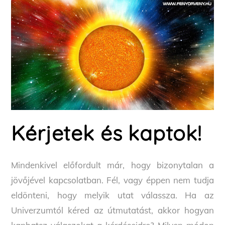
Kérjetek és kaptok!
Mindenkivel előfordult már, hogy bizonytalan a
jövőjével kapcsolatban. Fél, vagy éppen nem tudja
eldönteni, hogy melyik utat válassza. Ha az
Univerzumtól kéred az útmutatást, akkor hogyan