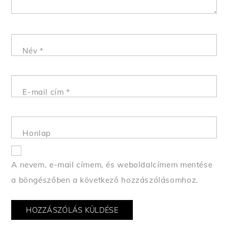
Név
*
E-mail cím
*
Honlap
A nevem, e-mail címem, és weboldalcímem mentése
a böngészőben a következő hozzászólásomhoz.