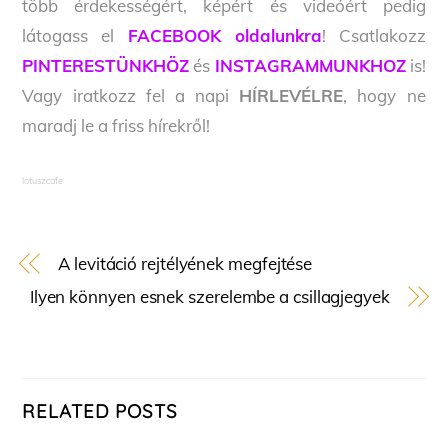
több érdekességért, képért és videóért pedig
látogass el
FACEBOOK oldalunkra
! Csatlakozz
PINTERESTÜNKHÖZ
és
INSTAGRAMMUNKHOZ
is!
Vagy iratkozz fel a napi
HÍRLEVÉLRE
, hogy ne
maradj le a friss hírekről!
lotuszcafe
A levitáció rejtélyének megfejtése
Ilyen könnyen esnek szerelembe a csillagjegyek
RELATED POSTS