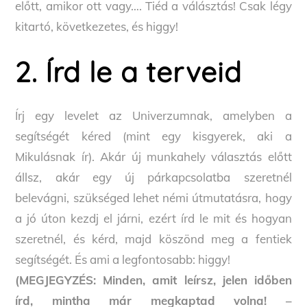
előtt, amikor ott vagy…. Tiéd a válásztás! Csak légy
kitartó, következetes, és higgy!
2. Írd le a terveid
Írj egy levelet az Univerzumnak, amelyben a
segítségét kéred (mint egy kisgyerek, aki a
Mikulásnak ír). Akár új munkahely választás előtt
állsz, akár egy új párkapcsolatba szeretnél
belevágni, szükséged lehet némi útmutatásra, hogy
a jó úton kezdj el járni, ezért írd le mit és hogyan
szeretnél, és kérd, majd köszönd meg a fentiek
segítségét. És ami a legfontosabb: higgy!
(MEGJEGYZÉS: Minden, amit leírsz, jelen időben
írd, mintha már megkaptad volna! –