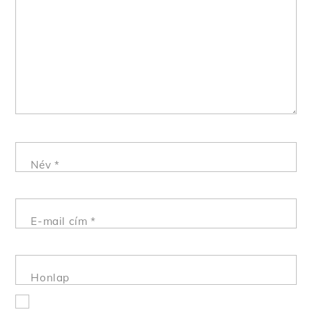
Név
*
E-mail cím
*
Back
Honlap
To
Top