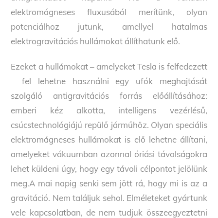
elektromágneses fluxusából merítünk, olyan
potenciálhoz jutunk, amellyel hatalmas
elektrogravitációs hullámokat állíthatunk elő.
Ezeket a hullámokat – amelyeket Tesla is felfedezett
– fel lehetne használni egy ufók meghajtását
szolgáló antigravitációs forrás előállításához:
emberi kéz alkotta, intelligens vezérlésű,
csúcstechnológiájú repülő járműhöz. Olyan speciális
elektromágneses hullámokat is elő lehetne állítani,
amelyeket vákuumban azonnal óriási távolságokra
lehet küldeni úgy, hogy egy távoli célpontot jelölünk
meg.A mai napig senki sem jött rá, hogy mi is az a
gravitáció. Nem találjuk sehol. Elméleteket gyártunk
vele kapcsolatban, de nem tudjuk összeegyeztetni