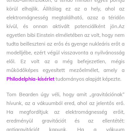
körül elhajlik. Állítólag ez az a hely, ahol az
elektromágnesség megtalálható, azaz a téridőn
kívül, és onnan aktivált potenciálként jön.Az
egyetlen bibi Einstein elméletében az volt, hogy nem
tudta beilleszteni az erős és gyenge nukleáris erőt a
modelljébe, ezért végül visszavonta a nyilvánosság
elől. Ez volt az a még befejezetlen, mégis
működőképes egyesített mezőelmélet, amely a
Philadelphia-kísérlet
tudományos alapját képezte.
Tom Bearden úgy véli, hogy amit „gravitációnak”
hívunk, az a vákuumból ered, ahol az jelentős erő.
Ha megfordítjuk az elektromágnesség erőit,
eredményül gravitációt és az ellentétét:
antigravitációt kapunk. Ha a vákuum