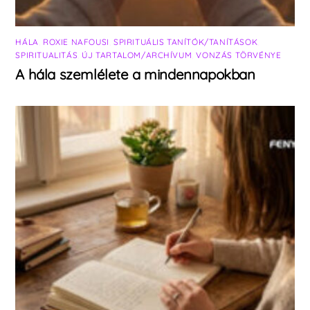
HÁLA
,
ROXIE NAFOUSI
,
SPIRITUÁLIS TANÍTÓK/TANÍTÁSOK
,
SPIRITUALITÁS
,
ÚJ TARTALOM/ARCHÍVUM
,
VONZÁS TÖRVÉNYE
A hála szemlélete a mindennapokban