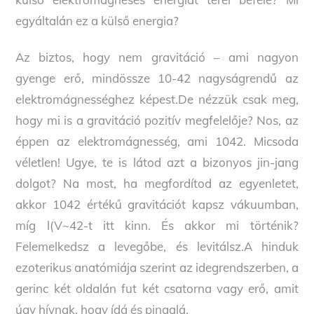
egyáltalán ez a külső energia?
Az biztos, hogy nem gravitáció – ami nagyon
gyenge erő, mindössze 10-42 nagyságrendű az
elektromágnességhez képest.De nézzük csak meg,
hogy mi is a gravitáció pozitív megfelelője? Nos, az
éppen az elektromágnesség, ami 1042. Micsoda
véletlen! Ugye, te is látod azt a bizonyos jin-jang
dolgot? Na most, ha megfordítod az egyenletet,
akkor 1042 értékű gravitációt kapsz vákuumban,
míg l(V~42-t itt kinn. És akkor mi történik?
Felemelkedsz a levegőbe, és levitálsz.A hinduk
ezoterikus anatómiája szerint az idegrendszerben, a
gerinc két oldalán fut két csatorna vagy erő, amit
úgy hívnak, hogy ídá és pingalá.