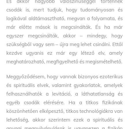
És akkor nagyobb valószínűséggel történnek
csodák is, mert tudjuk, hogy tudományosan és
logikával alátámasztható, megvan a folyamata, és
már előtte mások is megcsinálták. És ha már
egyszer megcsinálták, akkor – mindegy, hogy
szükségből vagy sem – újra meg lehet csinálni. Ettől
kezdve ugyanis ez már egy létező elv, amely
meghatározható, megfigyelhető és megismételhető.
Meggyőződésem, hogy vannak bizonyos ezoterikus
és spirituális elvek, valamint gyakorlatok, amelyek
felhasználhatók a levitáció, a láthatatlanság és
egyéb csodák elérésére. Ha a titkos fizikának
köszönhetően elképesztő, titkos technológiákra van
lehetőség, akkor szerintem ezek a spirituális és
anyagi megnyilvánulások is ugyanezen a fizikán