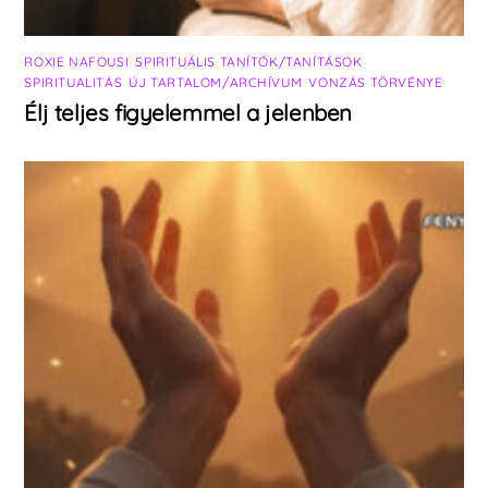
ROXIE NAFOUSI
,
SPIRITUÁLIS TANÍTÓK/TANÍTÁSOK
,
SPIRITUALITÁS
,
ÚJ TARTALOM/ARCHÍVUM
,
VONZÁS TÖRVÉNYE
Élj teljes figyelemmel a jelenben