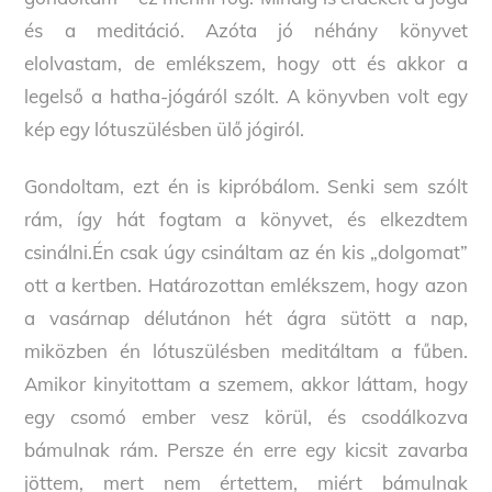
és a meditáció. Azóta jó néhány könyvet
elolvastam, de emlékszem, hogy ott és akkor a
legelső a hatha-jógáról szólt. A könyvben volt egy
kép egy lótuszülésben ülő jógiról.
Gondoltam, ezt én is kipróbálom. Senki sem szólt
rám, így hát fogtam a könyvet, és elkezdtem
csinálni.Én csak úgy csináltam az én kis „dolgomat”
ott a kertben. Határozottan emlékszem, hogy azon
a vasárnap délutánon hét ágra sütött a nap,
miközben én lótuszülésben meditáltam a fűben.
Amikor kinyitottam a szemem, akkor láttam, hogy
egy csomó ember vesz körül, és csodálkozva
bámulnak rám. Persze én erre egy kicsit zavarba
jöttem, mert nem értettem, miért bámulnak