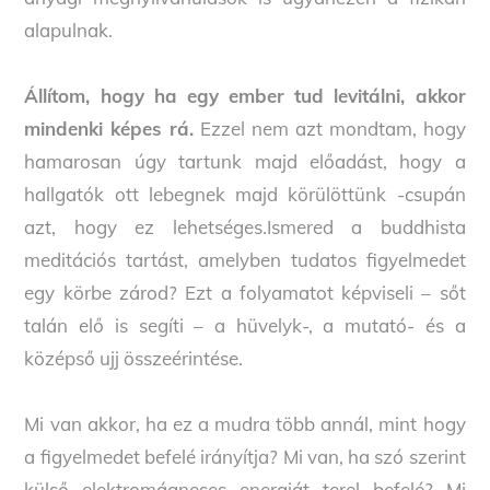
alapulnak.
Állítom, hogy ha egy ember tud levitálni, akkor
mindenki képes rá.
Ezzel nem azt mondtam, hogy
hamarosan úgy tartunk majd előadást, hogy a
hallgatók ott lebegnek majd körülöttünk -csupán
azt, hogy ez lehetséges.Ismered a buddhista
meditációs tartást, amelyben tudatos figyelmedet
egy körbe zárod? Ezt a folyamatot képviseli – sőt
talán elő is segíti – a hüvelyk-, a mutató- és a
középső ujj összeérintése.
Mi van akkor, ha ez a mudra több annál, mint hogy
a figyelmedet befelé irányítja? Mi van, ha szó szerint
külső elektromágneses energiát terel befelé? Mi