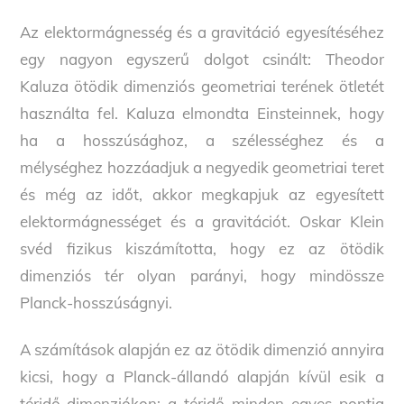
Az elektormágnesség és a gravitáció egyesítéséhez
egy nagyon egyszerű dolgot csinált: Theodor
Kaluza ötödik dimenziós geometriai terének ötletét
használta fel. Kaluza elmondta Einsteinnek, hogy
ha a hosszúsághoz, a szélességhez és a
mélységhez hozzáadjuk a negyedik geometriai teret
és még az időt, akkor megkapjuk az egyesített
elektormágnességet és a gravitációt. Oskar Klein
svéd fizikus kiszámította, hogy ez az ötödik
dimenziós tér olyan parányi, hogy mindössze
Planck-hosszúságnyi.
A számítások alapján ez az ötödik dimenzió annyira
kicsi, hogy a Planck-állandó alapján kívül esik a
téridő-dimenziókon; a téridő minden egyes pontja