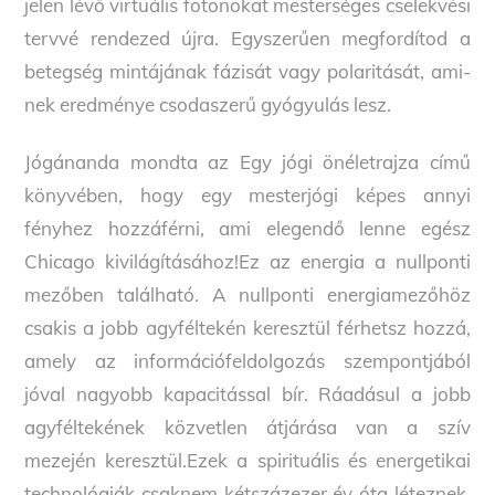
jelen lévő virtuális fotonokat mesterséges cselekvési
tervvé rendezed újra. Egyszerűen megfordítod a
betegség mintájának fázisát vagy polaritását, ami-
nek eredménye csodaszerű gyógyulás lesz.
Jógánanda mondta az Egy jógi önéletrajza című
könyvében, hogy egy mesterjógi képes annyi
fényhez hozzáférni, ami elegendő lenne egész
Chicago kivilágításához!Ez az energia a nullponti
mezőben található. A nullponti energiamezőhöz
csakis a jobb agyféltekén keresztül férhetsz hozzá,
amely az információfeldolgozás szempontjából
jóval nagyobb kapacitással bír. Ráadásul a jobb
agyféltekének közvetlen átjárása van a szív
mezején keresztül.Ezek a spirituális és energetikai
technológiák csaknem kétszázezer év óta léteznek,