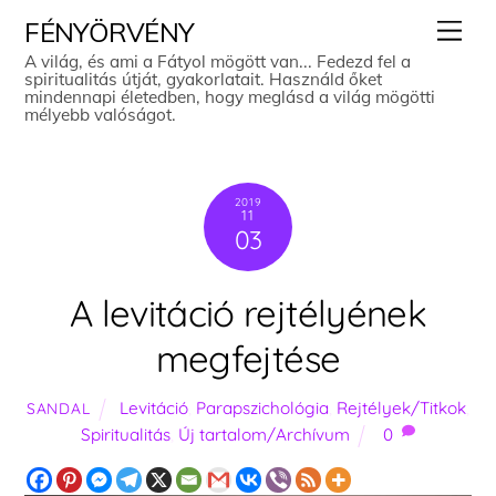
Skip
Men
FÉNYÖRVÉNY
to
A világ, és ami a Fátyol mögött van... Fedezd fel a
spiritualitás útját, gyakorlatait. Használd őket
content
mindennapi életedben, hogy meglásd a világ mögötti
mélyebb valóságot.
2019
11
03
A levitáció rejtélyének
megfejtése
Levitáció
,
Parapszichológia
,
Rejtélyek/Titkok
,
SANDAL
Spiritualitás
,
Új tartalom/Archívum
0