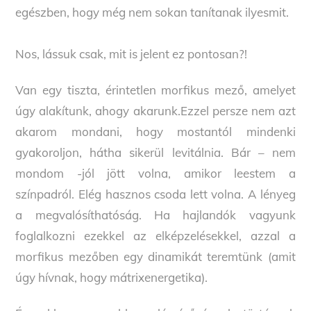
egészben, hogy még nem sokan tanítanak ilyesmit.
Nos, lássuk csak, mit is jelent ez pontosan?!
Van egy tiszta, érintetlen morfikus mező, amelyet
úgy alakítunk, ahogy akarunk.Ezzel persze nem azt
akarom mondani, hogy mostantól mindenki
gyakoroljon, hátha sikerül levitálnia. Bár – nem
mondom -jól jött volna, amikor leestem a
színpadról. Elég hasznos csoda lett volna. A lényeg
a megvalósíthatóság. Ha hajlandók vagyunk
foglalkozni ezekkel az elképzelésekkel, azzal a
morfikus mezőben egy dinamikát teremtünk (amit
úgy hívnak, hogy mátrixenergetika).