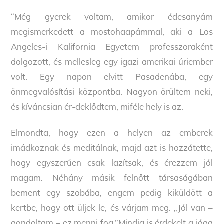
“Még gyerek voltam, amikor édesanyám
megismerkedett a mostohaapámmal, aki a Los
Angeles-i Kalifornia Egyetem professzoraként
dolgozott, és mellesleg egy igazi amerikai úriember
volt. Egy napon elvitt Pasadenába, egy
önmegvalósítási központba. Nagyon örültem neki,
és kíváncsian ér-deklődtem, miféle hely is az.
Elmondta, hogy ezen a helyen az emberek
imádkoznak és meditálnak, majd azt is hozzátette,
hogy egyszerűen csak lazítsak, és érezzem jól
magam. Néhány másik felnőtt társaságában
bement egy szobába, engem pedig kiküldött a
kertbe, hogy ott üljek le, és várjam meg. „Jól van –
gondoltam – ez menni fog.”Mindig is érdekelt a jóga