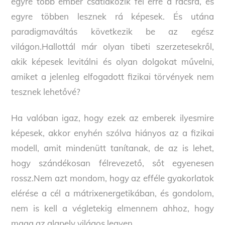
egyre több ember csatlakozik fel erre a rácsra, és
egyre többen lesznek rá képesek. És utána
paradigmaváltás következik be az egész
világon.Hallottál már olyan tibeti szerzetesekről,
akik képesek levitálni és olyan dolgokat művelni,
amiket a jelenleg elfogadott fizikai törvények nem
tesznek lehetővé?
Ha valóban igaz, hogy ezek az emberek ilyesmire
képesek, akkor enyhén szólva hiányos az a fizikai
modell, amit mindenütt tanítanak, de az is lehet,
hogy szándékosan félrevezető, sőt egyenesen
rossz.Nem azt mondom, hogy az efféle gyakorlatok
elérése a cél a mátrixenergetikában, és gondolom,
nem is kell a végletekig elmennem ahhoz, hogy
maga az alapelv világos legyen.