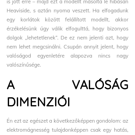
is jött erre – majd ezt a modellt másolta le hibásan
Heaviside, s aztán nyoma veszett. Ha elfogadunk
egy korlátok között felállított modellt, akkor
érzékelésünk úgy válik elfogulttá, hogy bizonyos
dolgok „lehetetlenek”. De ez nem jelenti azt, hogy
nem lehet megcsinálni. Csupán annyit jelent, hogy
valóságod egyenletére alapozva nincs nagy
valószínűsége.
A VALÓSÁG
DIMENZIÓI
Én ezt az egészet a következőképpen gondolom: az
elektromágnesség tulajdonképpen csak egy hatás,