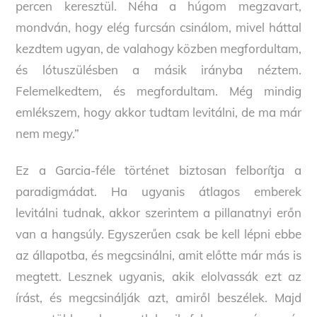
percen keresztül. Néha a húgom megzavart,
mondván, hogy elég furcsán csinálom, mivel háttal
kezdtem ugyan, de valahogy közben megfordultam,
és lótuszülésben a másik irányba néztem.
Felemelkedtem, és megfordultam. Még mindig
emlékszem, hogy akkor tudtam levitálni, de ma már
nem megy.”
Ez a Garcia-féle történet biztosan felborítja a
paradigmádat. Ha ugyanis átlagos emberek
levitálni tudnak, akkor szerintem a pillanatnyi erőn
van a hangsúly. Egyszerűen csak be kell lépni ebbe
az állapotba, és megcsinálni, amit előtte már más is
megtett. Lesznek ugyanis, akik elolvassák ezt az
írást, és megcsinálják azt, amiről beszélek. Majd