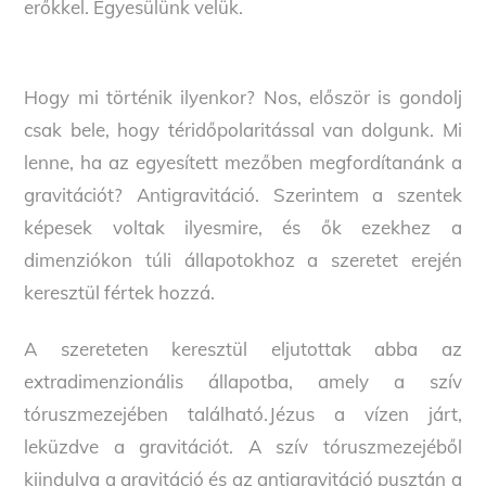
erőkkel. Egyesülünk velük.
Hogy mi történik ilyenkor? Nos, először is gondolj
csak bele, hogy téridőpolaritással van dolgunk. Mi
lenne, ha az egyesített mezőben megfordítanánk a
gravitációt? Antigravitáció. Szerintem a szentek
képesek voltak ilyesmire, és ők ezekhez a
dimenziókon túli állapotokhoz a szeretet erején
keresztül fértek hozzá.
A szereteten keresztül eljutottak abba az
extradimenzionális állapotba, amely a szív
tóruszmezejében található.Jézus a vízen járt,
leküzdve a gravitációt. A szív tóruszmezejéből
kiindulva a gravitáció és az antigravitáció pusztán a