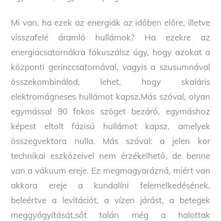
Mi van, ha ezek az energiák az időben előre, illetve
visszafelé áramló hullámok? Ha ezekre az
energiacsatornákra fókuszálsz úgy, hogy azokat a
központi gerinccsatornával, vagyis a szusumnával
összekombinálod, lehet, hogy skaláris
elektromágneses hullámot kapsz.Más szóval, olyan
egymással 90 fokos szöget bezáró, egymáshoz
képest eltolt fázisú hullámot kapsz, amelyek
összegvektora nulla. Más szóval: a jelen kor
technikai eszközeivel nem érzékelhető, de benne
van a vákuum ereje. Ez megmagyarázná, miért van
akkora ereje a kundalíni felemelkedésének,
beleértve a levitációt, a vízen járást, a betegek
meggyógyítását,sőt talán még a halottak