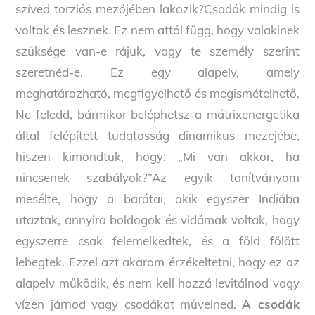
szíved torziós mezőjében lakozik?Csodák mindig is
voltak és lesznek. Ez nem attól függ, hogy valakinek
szüksége van-e rájuk, vagy te személy szerint
szeretnéd-e. Ez egy alapelv, amely
meghatározható, megfigyelhető és megismételhető.
Ne feledd, bármikor beléphetsz a mátrixenergetika
által felépített tudatosság dinamikus mezejébe,
hiszen kimondtuk, hogy: „Mi van akkor, ha
nincsenek szabályok?”Az egyik tanítványom
mesélte, hogy a barátai, akik egyszer Indiába
utaztak, annyira boldogok és vidámak voltak, hogy
egyszerre csak felemelkedtek, és a föld fölött
lebegtek. Ezzel azt akarom érzékeltetni, hogy ez az
alapelv működik, és nem kell hozzá levitálnod vagy
vízen járnod vagy csodákat művelned.
A csodák