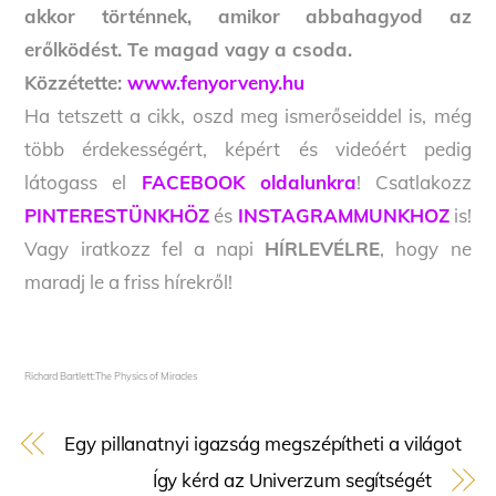
akkor történnek, amikor abbahagyod az
erőlködést. Te magad vagy a csoda.
Közzétette:
www.fenyorveny.hu
Ha tetszett a cikk, oszd meg ismerőseiddel is, még
több érdekességért, képért és videóért pedig
látogass el
FACEBOOK oldalunkra
! Csatlakozz
PINTERESTÜNKHÖZ
és
INSTAGRAMMUNKHOZ
is!
Vagy iratkozz fel a napi
HÍRLEVÉLRE
, hogy ne
maradj le a friss hírekről!
Richard Bartlett:The Physics of Miracles
Egy pillanatnyi igazság megszépítheti a világot
Így kérd az Univerzum segítségét