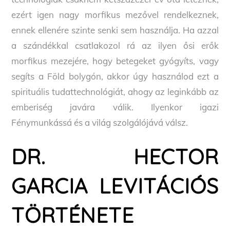
ezért igen nagy morfikus mezővel rendelkeznek,
ennek ellenére szinte senki sem használja. Ha azzal
a szándékkal csatlakozol rá az ilyen ősi erők
morfikus mezejére, hogy betegeket gyógyíts, vagy
segíts a Föld bolygón, akkor úgy használod ezt a
spirituális tudattechnológiát, ahogy az leginkább az
emberiség javára válik. Ilyenkor igazi
Fénymunkássá és a világ szolgálójává válsz.
DR. HECTOR
GARCIA LEVITÁCIÓS
TÖRTÉNETE