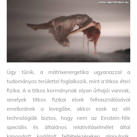
Úgy tűnik, a mátrixenergetika ugyanazzal a
tudományos területtel foglalkozik, mint a titkos éteri
fizika. A a titkos kormánynak olyan űrhajói vannak,
amelyek titkos fizikai elvek felhasználásával
emelkednek a levegőbe, akkor ezek az elit
technológiák biztos, hogy nem az Einstein-féle
speciális és általános relativitáselmélet által
kimondott korlátolt feltételezéseken alapulnak.