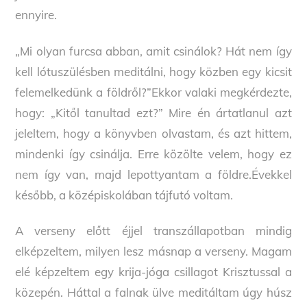
ennyire.
„Mi olyan furcsa abban, amit csinálok? Hát nem így
kell lótuszülésben meditálni, hogy közben egy kicsit
felemelkedünk a földről?”Ekkor valaki megkérdezte,
hogy: „Kitől tanultad ezt?” Mire én ártatlanul azt
jeleltem, hogy a könyvben olvastam, és azt hittem,
mindenki így csinálja. Erre közölte velem, hogy ez
nem így van, majd lepottyantam a földre.Évekkel
később, a középiskolában tájfutó voltam.
A verseny előtt éjjel transzállapotban mindig
elképzeltem, milyen lesz másnap a verseny. Magam
elé képzeltem egy krija-jóga csillagot Krisztussal a
közepén. Háttal a falnak ülve meditáltam úgy húsz