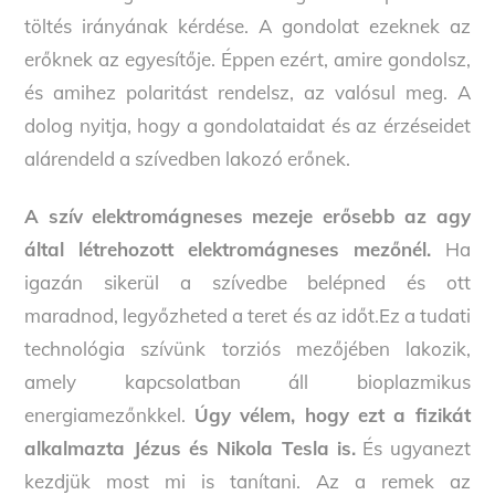
töltés irányának kérdése. A gondolat ezeknek az
erőknek az egyesítője. Éppen ezért, amire gondolsz,
és amihez polaritást rendelsz, az valósul meg. A
dolog nyitja, hogy a gondolataidat és az érzéseidet
alárendeld a szívedben lakozó erőnek.
A szív elektromágneses mezeje erősebb az agy
által létrehozott elektromágneses mezőnél.
Ha
igazán sikerül a szívedbe belépned és ott
maradnod, legyőzheted a teret és az időt.Ez a tudati
technológia szívünk torziós mezőjében lakozik,
amely kapcsolatban áll bioplazmikus
energiamezőnkkel.
Úgy vélem, hogy ezt a fizikát
alkalmazta Jézus és Nikola Tesla is.
És ugyanezt
kezdjük most mi is tanítani. Az a remek az