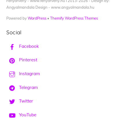
Fényörvény - www.fenyorveny.hu I 2013-2026 - Design by:
Angyalmandala Design - www.angyalmandala.hu
Powered by
WordPress
•
Themify WordPress Themes
Social
Facebook
Pinterest
Instagram
Telegram
Twitter
YouTube
Back