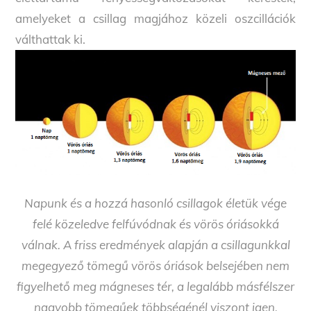
amelyeket a csillag magjához közeli oszcillációk
válthattak ki.
Napunk és a hozzá hasonló csillagok életük vége
felé közeledve felfúvódnak és vörös óriásokká
válnak. A friss eredmények alapján a csillagunkkal
megegyező tömegű vörös óriások belsejében nem
figyelhető meg mágneses tér, a legalább másfélszer
nagyobb tömegűek többségénél viszont igen.