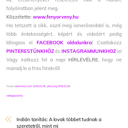
folyóiratban jelent meg.
Közzétette:
www.fenyorveny.hu
Ha tetszett a cikk, oszd meg ismerőseiddel is, még
több érdekességért, képért és videóért pedig
látogass el
FACEBOOK oldalunkra
! Csatlakozz
PINTERESTÜNKHÖZ
és
INSTAGRAMMUNKHOZ
is!
Vagy iratkozz fel a napi
HÍRLEVÉLRE
, hogy ne
maradj le a friss hírekről!
Forrás:
astronomy.com 2016.01.04
.,
phys.org 2016.01.04
.
csillagaszat.hu
Indián tanítás: A lovak többet tudnak a
szeretetről, mint mi