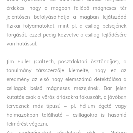
érdekes, hogy a magban fellépő mágneses tér
jelentősen befolyásolhatja a magban lejátszódó
fizikai folyamatokat, mint pl. a csillag belsejének
forgását, ezzel pedig közvetve a csillag fejlődésére
van hatással.
Jim Fuller (CalTech, posztdoktori ösztöndíjas), a
tanulmány társszerzője kiemelte, hogy ez az
eredmény az első nagy elemszámú detektálása a
csillagok belső mágneses mezejének. Bár jelen
kutatás csak a vörös óriásokra fókuszált, a jövőben
terveznek más típusú – pl. hélium égető vagy
halmazokban található – csillagokra is hasonló
felmérést végezni.
Az eredményeket részletező cikk a Nature