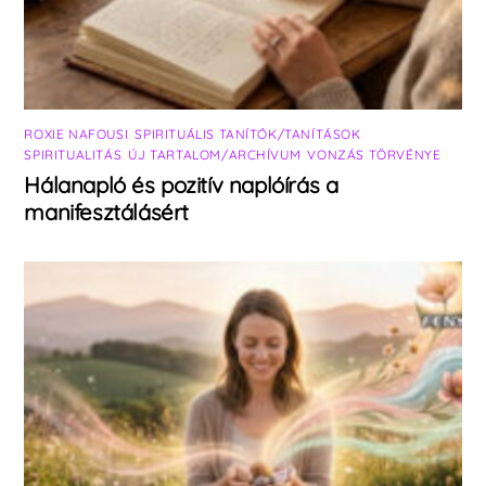
ROXIE NAFOUSI
,
SPIRITUÁLIS TANÍTÓK/TANÍTÁSOK
,
SPIRITUALITÁS
,
ÚJ TARTALOM/ARCHÍVUM
,
VONZÁS TÖRVÉNYE
Hálanapló és pozitív naplóírás a
manifesztálásért