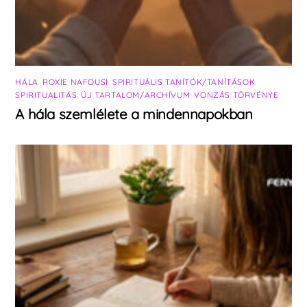
HÁLA
,
ROXIE NAFOUSI
,
SPIRITUÁLIS TANÍTÓK/TANÍTÁSOK
,
SPIRITUALITÁS
,
ÚJ TARTALOM/ARCHÍVUM
,
VONZÁS TÖRVÉNYE
A hála szemlélete a mindennapokban