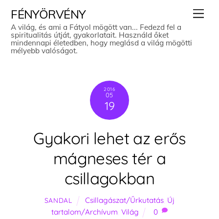
Skip
Men
FÉNYÖRVÉNY
to
A világ, és ami a Fátyol mögött van... Fedezd fel a
spiritualitás útját, gyakorlatait. Használd őket
content
mindennapi életedben, hogy meglásd a világ mögötti
mélyebb valóságot.
2016
05
19
Gyakori lehet az erős
mágneses tér a
csillagokban
Csillagászat/Űrkutatás
,
Új
SANDAL
tartalom/Archívum
,
Világ
0