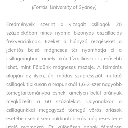
(Forrás: University of Sydney)
Eredményeik szerint a vizsgált csillagok 20
százalékában nincs nyoma bizonyos oszcillációs
frekvenciáknak. Ezeket a hiányzó rezgéseket a
jelentős belső mágneses tér nyomhatja el a
csillagmagban, amely akár tízmilliószor is erősebb
lehet, mint Földünk mágneses mezeje. A felmérés
alapján az ilyen, ún. módus szupressziót mutató
csillagok tipikusan a Napunknál 1,6-2-szer nagyobb
tömegtartományba esnek, amelyen belül arányuk
megközelíti a 60 százalékot. Ugyanakkor a
csillagunkkal megegyező tömegű vörös óriások
esetében sehol sem bukkantak erős mágneses térre
utaló nyomokra. Ez különösen annak fényében