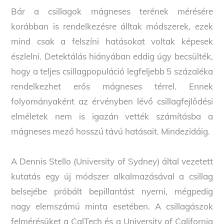
Bár a csillagok mágneses terének mérésére
korábban is rendelkezésre álltak módszerek, ezek
mind csak a felszíni hatásokat voltak képesek
észlelni. Detektálás hiányában eddig úgy becsülték,
hogy a teljes csillagpopuláció legfeljebb 5 százaléka
rendelkezhet erős mágneses térrel. Ennek
folyományaként az érvényben lévő csillagfejlődési
elméletek nem is igazán vették számításba a
mágneses mező hosszú távú hatásait. Mindezidáig.
A Dennis Stello (University of Sydney) által vezetett
kutatás egy új módszer alkalmazásával a csillag
belsejébe próbált bepillantást nyerni, mégpedig
nagy elemszámú minta esetében. A csillagászok
felmérésüket a CalTech és a University of California