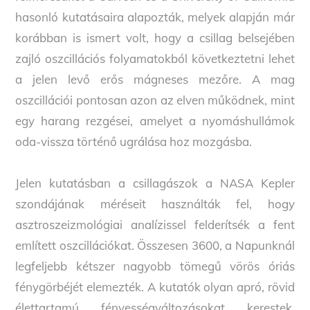
hasonló kutatásaira alapozták, melyek alapján már
korábban is ismert volt, hogy a csillag belsejében
zajló oszcillációs folyamatokból következtetni lehet
a jelen levő erős mágneses mezőre. A mag
oszcillációi pontosan azon az elven működnek, mint
egy harang rezgései, amelyet a nyomáshullámok
oda-vissza történő ugrálása hoz mozgásba.
Jelen kutatásban a csillagászok a NASA Kepler
szondájának méréseit használták fel, hogy
asztroszeizmológiai analízissel felderítsék a fent
említett oszcillációkat. Összesen 3600, a Napunknál
legfeljebb kétszer nagyobb tömegű vörös óriás
fénygörbéjét elemezték. A kutatók olyan apró, rövid
élettartamú fényességváltozásokat kerestek,