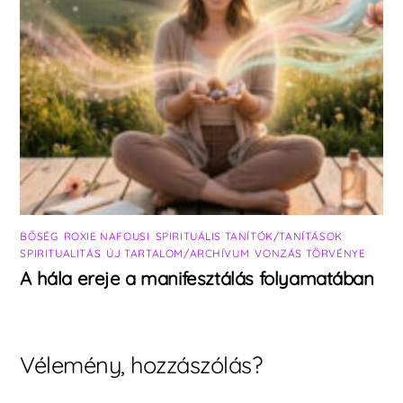
BŐSÉG
,
ROXIE NAFOUSI
,
SPIRITUÁLIS TANÍTÓK/TANÍTÁSOK
,
SPIRITUALITÁS
,
ÚJ TARTALOM/ARCHÍVUM
,
VONZÁS TÖRVÉNYE
A hála ereje a manifesztálás folyamatában
Vélemény, hozzászólás?