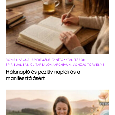
ROXIE NAFOUSI
,
SPIRITUÁLIS TANÍTÓK/TANÍTÁSOK
,
SPIRITUALITÁS
,
ÚJ TARTALOM/ARCHÍVUM
,
VONZÁS TÖRVÉNYE
Hálanapló és pozitív naplóírás a
manifesztálásért