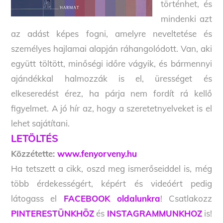
történhet, és
mindenki azt
az adást képes fogni, amelyre neveltetése és
személyes hajlamai alapján ráhangolódott. Van, aki
együtt töltött, minőségi időre vágyik, és bármennyi
ajándékkal halmozzák is el, ürességet és
elkeseredést érez, ha párja nem fordít rá kellő
figyelmet. A jó hír az, hogy a szeretetnyelveket is el
lehet sajátítani.
LETÖLTÉS
Közzétette:
www.fenyorveny.hu
Ha tetszett a cikk, oszd meg ismerőseiddel is, még
több érdekességért, képért és videóért pedig
látogass el
FACEBOOK oldalunkra
! Csatlakozz
PINTERESTÜNKHÖZ
és
INSTAGRAMMUNKHOZ
is!