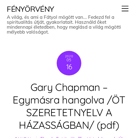
Skip
Men
FÉNYÖRVÉNY
to
A világ, és ami a Fátyol mögött van... Fedezd fel a
spiritualitás útját, gyakorlatait. Használd őket
content
mindennapi életedben, hogy meglásd a világ mögötti
mélyebb valóságot.
2020
05
16
Gary Chapman –
Egymásra hangolva /ÖT
SZERETETNYELV A
HÁZASSÁGBAN/ (pdf)