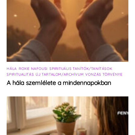
HÁLA
,
ROXIE NAFOUSI
,
SPIRITUÁLIS TANÍTÓK/TANÍTÁSOK
,
SPIRITUALITÁS
,
ÚJ TARTALOM/ARCHÍVUM
,
VONZÁS TÖRVÉNYE
A hála szemlélete a mindennapokban