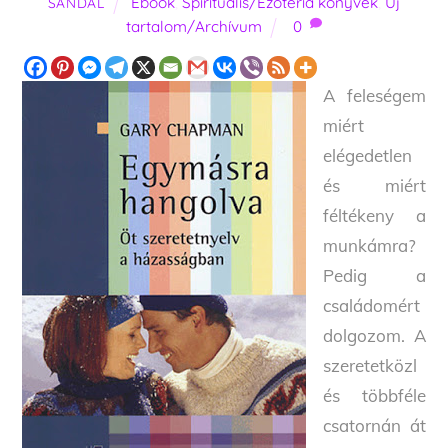
Ebook
,
Spirituális/Ezotéria könyvek
,
Új
SANDAL
tartalom/Archívum
0
A feleségem
miért
elégedetlen
és miért
féltékeny a
munkámra?
Pedig a
családomért
dolgozom. A
szeretetközl
és többféle
csatornán át